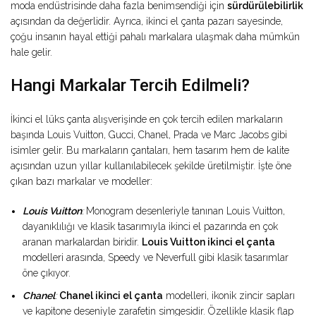
moda endüstrisinde daha fazla benimsendiği için
sürdürülebilirlik
açısından da değerlidir. Ayrıca, ikinci el çanta pazarı sayesinde,
çoğu insanın hayal ettiği pahalı markalara ulaşmak daha mümkün
hale gelir.
Hangi Markalar Tercih Edilmeli?
İkinci el lüks çanta alışverişinde en çok tercih edilen markaların
başında Louis Vuitton, Gucci, Chanel, Prada ve Marc Jacobs gibi
isimler gelir. Bu markaların çantaları, hem tasarım hem de kalite
açısından uzun yıllar kullanılabilecek şekilde üretilmiştir. İşte öne
çıkan bazı markalar ve modeller:
Louis Vuitton
:
Monogram desenleriyle tanınan Louis Vuitton,
dayanıklılığı ve klasik tasarımıyla ikinci el pazarında en çok
aranan markalardan biridir.
Louis Vuitton ikinci el çanta
modelleri arasında, Speedy ve Neverfull gibi klasik tasarımlar
öne çıkıyor.
Chanel
:
Chanel ikinci el çanta
modelleri, ikonik zincir sapları
ve kapitone deseniyle zarafetin simgesidir. Özellikle klasik flap