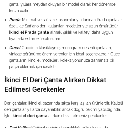
çanta, yıllara meydan okuyan bir model olarak her dönemde
tercih edilir.
Prada
:
Minimal ve sofistike tasarımlarıyla tanınan Prada çantalar,
özellikle Saffiano deri kullanılan modelleriyle uzun ömürlüdür.
İkinci el Prada çanta
almak, şıklık ve kaliteyi daha uygun
fiyatlarla edinme fırsatı sunar.
Gucci
:
Gucci’nin klasikleşmiş monogram desenli çantaları,
vintage görünüme önem verenler için ideal seçeneklerdir. Gucci
çantaların ikinci el modelleri, koleksiyonunuza zamansız bir
parça eklemek için idealdir.
İkinci El Deri Çanta Alırken Dikkat
Edilmesi Gerekenler
Deri çantalar, ikinci el pazarında sıkça karşılaşılan ürünlerdir. Kaliteli
deri çantalar yıllarca dayanabilir, ancak doğru bakımı yapıldığında.
İşte
ikinci el deri çanta
alırken dikkat etmeniz gerekenler:
Deri Kalitesi
:
Orijinal derinin dayanıklılığı yüksek olsa da,