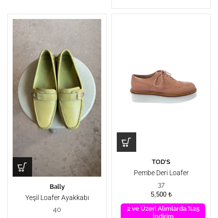
TOD'S
Pembe Deri Loafer
37
Bally
5,500
₺
Yeşil Loafer Ayakkabı
2 ve Üzeri Alımlarda %25
40
İndirim