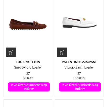
LOUIS VUITTON
VALENTINO GARAVANI
Süet Oxford Loafer
V Logo Zincir Loafer
Ayakkabı
37
37
5,000
₺
18,000
₺
2 ve Üzeri Alımlarda %25
2 ve Üzeri Alımlarda %25
İndirim
İndirim