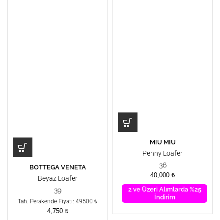
MIU MIU
Penny Loafer
36
BOTTEGA VENETA
40,000
₺
Beyaz Loafer
2 ve Üzeri Alımlarda %25
39
İndirim
Tah. Perakende Fiyatı: 49500 ₺
4,750
₺