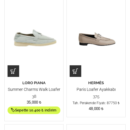
LORO PIANA
HERMÈS
Summer Charms Walk Loafer
Paris Loafer Ayakkabı
38
37.5
35,000
₺
Tah. Perakende Fiyatı: 87750 ₺
48,000
₺
🏷️
Sepette 10.400 ₺ indirim