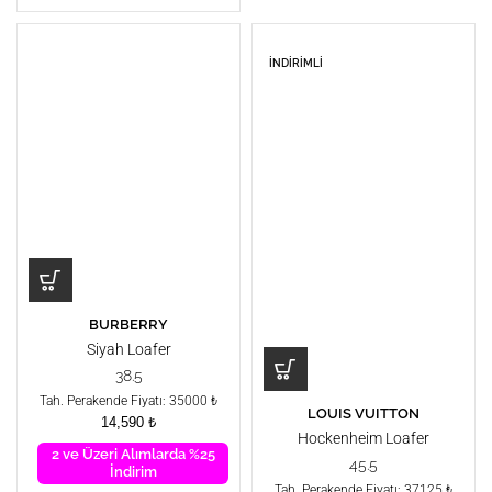
İNDIRIMLI
BURBERRY
Siyah Loafer
38.5
Tah. Perakende Fiyatı: 35000 ₺
LOUIS VUITTON
14,590
₺
Hockenheim Loafer
2 ve Üzeri Alımlarda %25
45.5
İndirim
Tah. Perakende Fiyatı: 37125 ₺