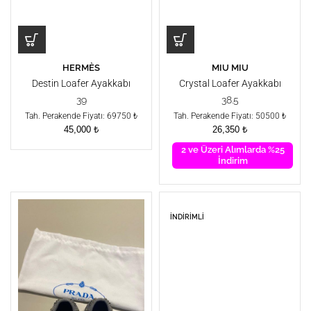
HERMÈS
MIU MIU
Destin Loafer Ayakkabı
Crystal Loafer Ayakkabı
39
38.5
Tah. Perakende Fiyatı: 69750 ₺
Tah. Perakende Fiyatı: 50500 ₺
45,000
₺
26,350
₺
2 ve Üzeri Alımlarda %25
İndirim
İNDIRIMLI