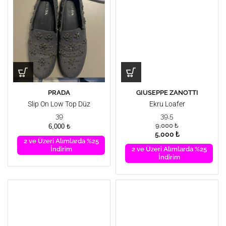
PRADA
GIUSEPPE ZANOTTI
Slip On Low Top Düz
Ekru Loafer
Ayakkabı
39
39,5
9,000
₺
6,000
₺
5,000
₺
2 ve Üzeri Alımlarda %25
İndirim
2 ve Üzeri Alımlarda %25
İndirim