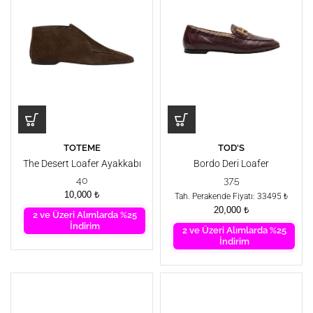
TOTEME
TOD'S
The Desert Loafer Ayakkabı
Bordo Deri Loafer
40
37.5
10,000
₺
Tah. Perakende Fiyatı: 33495 ₺
20,000
₺
2 ve Üzeri Alımlarda %25
İndirim
2 ve Üzeri Alımlarda %25
İndirim