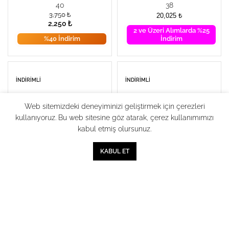
40
38
3,750
₺
20,025
₺
2,250
₺
2 ve Üzeri Alımlarda %25
%40 İndirim
İndirim
İNDIRIMLI
İNDIRIMLI
Web sitemizdeki deneyiminizi geliştirmek için çerezleri
kullanıyoruz. Bu web sitesine göz atarak, çerez kullanımımızı
kabul etmiş olursunuz.
0
KABUL ET
Mağaza
Sırala
Sepet
Hesabım
CHRISTIAN DIOR
CASADEI
Siyah Loafer
Siyah Deri Loafer