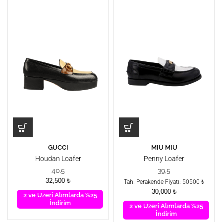
GUCCI
MIU MIU
Houdan Loafer
Penny Loafer
40.5
39,5
32,500
₺
Tah. Perakende Fiyatı: 50500 ₺
30,000
₺
2 ve Üzeri Alımlarda %25
İndirim
2 ve Üzeri Alımlarda %25
İndirim