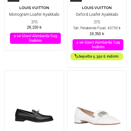
LOUIS VUITTON
LOUIS VUITTON
Monogram Loafer Ayakkabı
Oxford Loafer Ayakkabı
37.5
37.5
28,150
₺
Tah. Perakende Fiyatı: 43750 ₺
19,350
₺
2 ve Üzeri Alımlarda %25
İndirim
2 ve Üzeri Alımlarda %25
İndirim
🏷️
Sepette 5.350 ₺ indirim