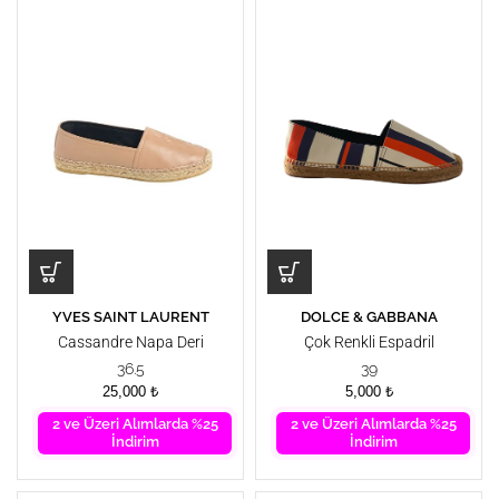
YVES SAINT LAURENT
DOLCE & GABBANA
Cassandre Napa Deri
Çok Renkli Espadril
Espadril
36.5
39
25,000
₺
5,000
₺
2 ve Üzeri Alımlarda %25
2 ve Üzeri Alımlarda %25
İndirim
İndirim