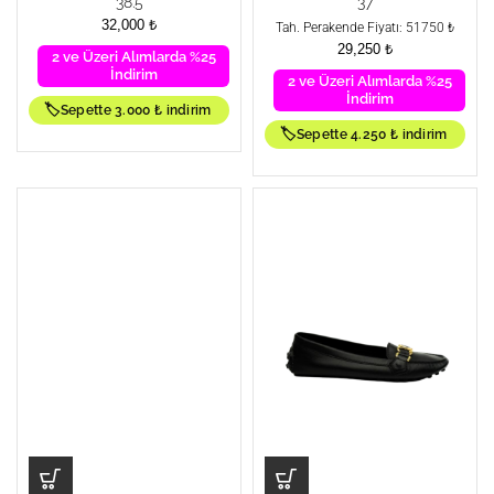
38.5
37
32,000
₺
Tah. Perakende Fiyatı: 51750 ₺
29,250
₺
2 ve Üzeri Alımlarda %25
İndirim
2 ve Üzeri Alımlarda %25
İndirim
🏷️
Sepette 3.000 ₺ indirim
🏷️
Sepette 4.250 ₺ indirim