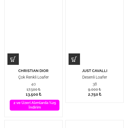
CHRISTIAN DIOR
JUST CAVALLI
Çok Renkli Loafer
Desenli Loafer
40
38
17,500
₺
9,000
₺
13,500
₺
2,750
₺
2 ve Üzeri Alımlarda %25
İndirim