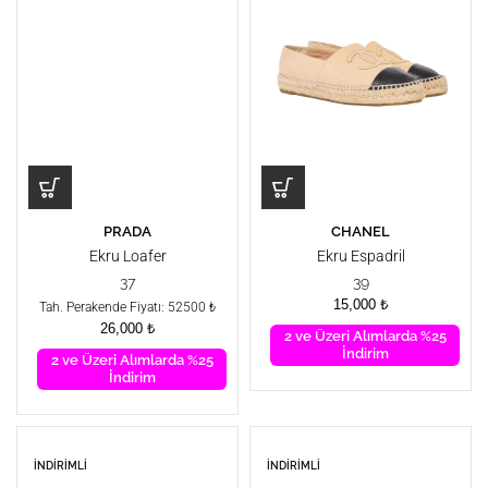
PRADA
CHANEL
Ekru Loafer
Ekru Espadril
37
39
15,000
₺
Tah. Perakende Fiyatı: 52500 ₺
26,000
₺
2 ve Üzeri Alımlarda %25
İndirim
2 ve Üzeri Alımlarda %25
İndirim
İNDIRIMLI
İNDIRIMLI