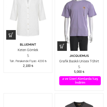
BLUEMINT
Keten Gömlek
JACQUEMUS
S
Grafik Baskılı Unisex T-Shirt
Tah. Perakende Fiyatı: 4200 ₺
2,100
₺
S
5,000
₺
2 ve Üzeri Alımlarda %25
İndirim