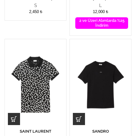
S
L
2,450
₺
12,000
₺
2 ve Üzeri Alımlarda %25
İndirim
SAINT LAURENT
SANDRO