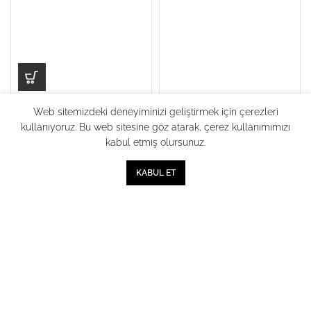
VERSACE JEANS COUTURE
Web sitemizdeki deneyiminizi geliştirmek için çerezleri
Space Couture Sweatshirt
kullanıyoruz. Bu web sitesine göz atarak, çerez kullanımımızı
S
POLO RALPH LAUREN
kabul etmiş olursunuz.
12,500
₺
Çok Renkli Ekose Gömlek
0
2 ve Üzeri Alımlarda %25
XXL
KABUL ET
İndirim
Mağaza
Sırala
Sepet
Hesabım
2,500
₺