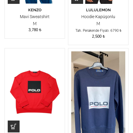
KENZO
LULULEMON
Mavi Sweatshirt
Hoodie Kapüşonlu
Sweatshirt
M
M
3,780
₺
Tah. Perakende Fiyatı: 6790 ₺
2,500
₺