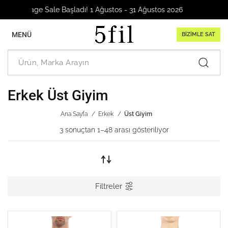
ladı! 1 Ağustos - 31 Ağustos 2026
MENÜ
BİZİMLE SAT
Erkek Üst Giyim
Ana Sayfa
Erkek
Üst Giyim
3 sonuçtan 1–48 arası gösteriliyor
Filtreler