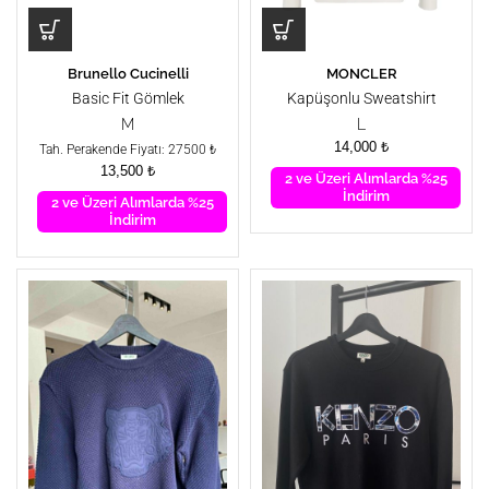
Brunello Cucinelli
MONCLER
Basic Fit Gömlek
Kapüşonlu Sweatshirt
M
L
14,000
₺
Tah. Perakende Fiyatı: 27500 ₺
13,500
₺
2 ve Üzeri Alımlarda %25
İndirim
2 ve Üzeri Alımlarda %25
İndirim