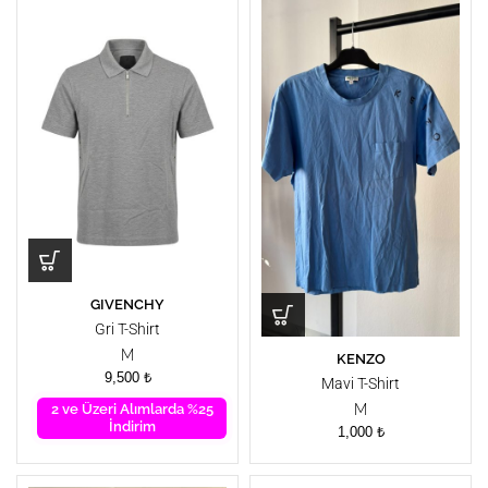
GIVENCHY
Gri T-Shirt
M
KENZO
9,500
₺
Mavi T-Shirt
2 ve Üzeri Alımlarda %25
M
İndirim
1,000
₺