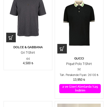
DOLCE & GABBANA
Gri T-Shirt
GUCCI
44
4,500
₺
Piqué Polo T-Shirt
M
Tah. Perakende Fiyatı: 26100 ₺
13,950
₺
2 ve Üzeri Alımlarda %25
İndirim