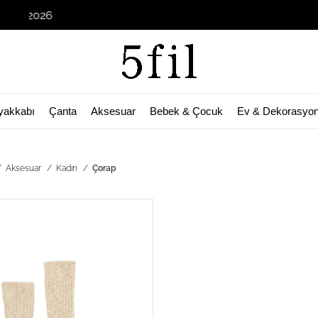
tos 2026
yakkabı
Çanta
Aksesuar
Bebek & Çocuk
Ev & Dekorasyo
Aksesuar
Kadın
Çorap