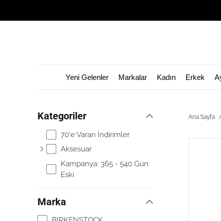
Garage Sale Başladı! 1 Ağustos - 31 Ağus
Yeni Gelenler
Markalar
Kadın
Erkek
A
Kategoriler
Ana Sayfa
70'e Varan İndirimler
Aksesuar
Kampanya: 365 - 540 Gün
Eski
Marka
BIRKENSTOCK