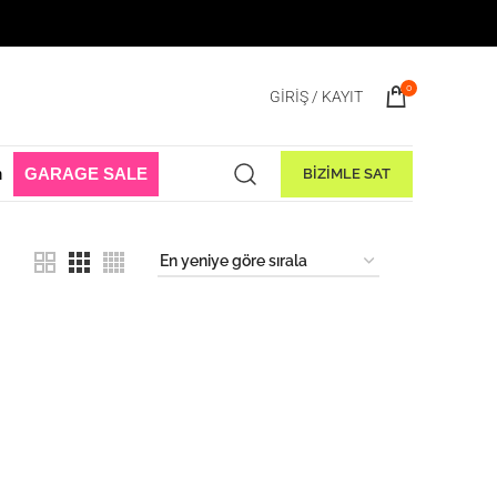
0
GIRIŞ / KAYIT
n
GARAGE SALE
BİZİMLE SAT