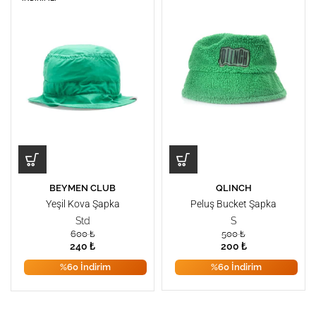
BEYMEN CLUB
QLINCH
Yeşil Kova Şapka
Peluş Bucket Şapka
Std
S
600
₺
500
₺
240
₺
200
₺
%60 İndirim
%60 İndirim