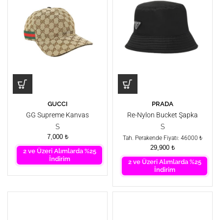
GUCCI
PRADA
GG Supreme Kanvas
Re-Nylon Bucket Şapka
Baseball Şapkası
S
S
7,000
₺
Tah. Perakende Fiyatı: 46000 ₺
29,900
₺
2 ve Üzeri Alımlarda %25
İndirim
2 ve Üzeri Alımlarda %25
İndirim