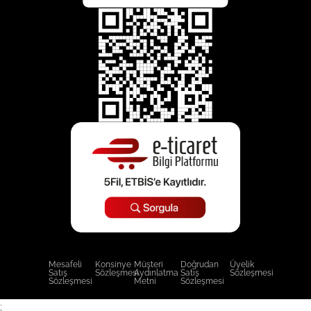
Mesafeli
Konsinye
Müşteri
Doğrudan
Üyelik
Satış
Sözleşmesi
Aydınlatma
Satış
Sözleşmesi
Sözleşmesi
Metni
Sözleşmesi
;