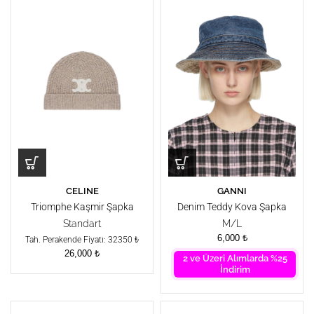
CELINE
GANNI
Triomphe Kaşmir Şapka
Denim Teddy Kova Şapka
Standart
M/L
6,000
₺
Tah. Perakende Fiyatı: 32350 ₺
26,000
₺
2 ve Üzeri Alımlarda %25
İndirim