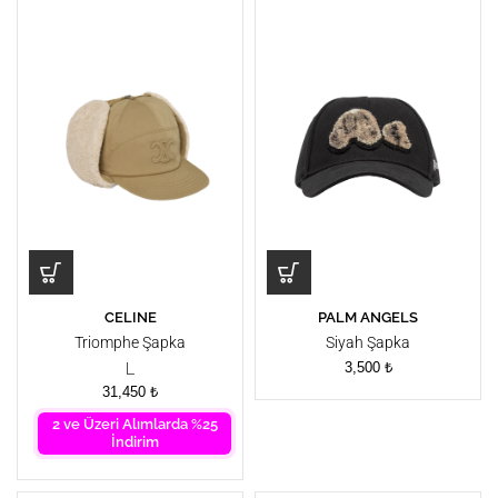
CELINE
PALM ANGELS
Triomphe Şapka
Siyah Şapka
3,500
₺
L
31,450
₺
2 ve Üzeri Alımlarda %25
İndirim