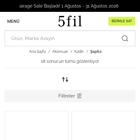
Garage Sale Başladı! 1 Ağustos - 31 Ağustos 2026
MENÜ
BİZİMLE SAT
Ana Sayfa
Aksesuar
Kadın
Şapka
18 sonucun tümü gösteriliyor
Filtreler