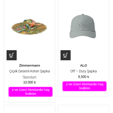
Zimmermann
ALO
Çiçek Desenli Keten Şapka
Off – Duty Şapka
8,500
₺
Standart
10,000
₺
2 ve Üzeri Alımlarda %25
İndirim
2 ve Üzeri Alımlarda %25
İndirim