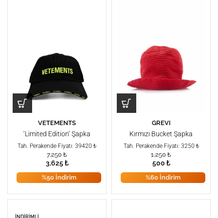
GREVI
VETEMENTS
Kırmızı Bucket Şapka
‘Limited Edition’ Şapka
Tah. Perakende Fiyatı: 3250 ₺
Tah. Perakende Fiyatı: 39420 ₺
1,250
₺
7,250
₺
500
₺
3,625
₺
%60 İndirim
%50 İndirim
İNDIRIMLI