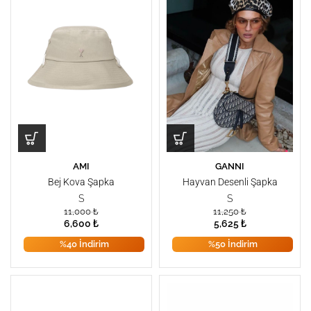
AMI
GANNI
Bej Kova Şapka
Hayvan Desenli Şapka
S
S
11,000
₺
11,250
₺
6,600
₺
5,625
₺
%40 İndirim
%50 İndirim