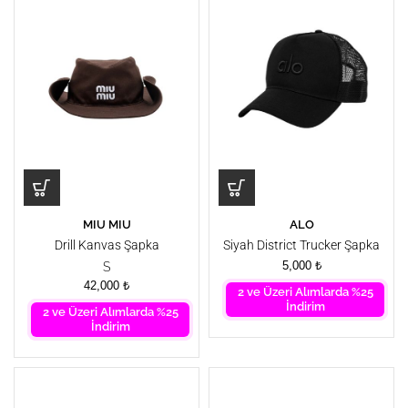
MIU MIU
ALO
Drill Kanvas Şapka
Siyah District Trucker Şapka
5,000
₺
S
42,000
₺
2 ve Üzeri Alımlarda %25
İndirim
2 ve Üzeri Alımlarda %25
İndirim