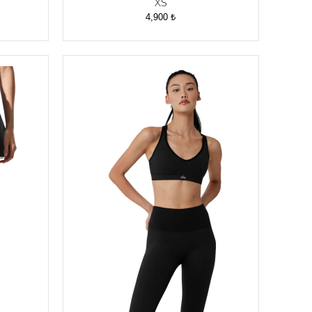
XS
4,900
₺