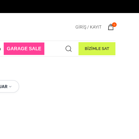
ladı! 1 Ağustos - 31 Ağustos 2026
0
GIRIŞ / KAYIT
n
GARAGE SALE
BİZİMLE SAT
UAR