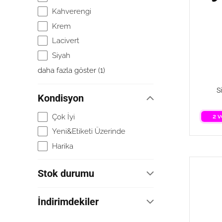
Kahverengi
Krem
Lacivert
Siyah
daha fazla göster
(
1
)
S
Kondisyon
Çok İyi
2 v
Yeni&Etiketi Üzerinde
Harika
Stok durumu
Herhangi
İndirimdekiler
Stokta
İndirimdekiler