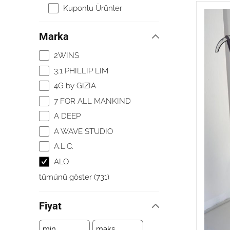
Kuponlu Ürünler
Marka
2WINS
3.1 PHILLIP LIM
4G by GIZIA
7 FOR ALL MANKIND
A DEEP
A WAVE STUDIO
A.L.C.
ALO
tümünü göster
(
731
)
Fiyat
min.
maks.