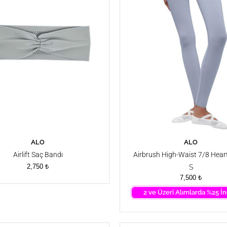
ALO
ALO
SEPETE EKLE
SEPETE EKLE
Airlift Saç Bandı
Airbrush High-Waist 7/8 Hear
Legging Tayt
2,750
₺
S
7,500
₺
2 ve Üzeri Alımlarda %25 İn