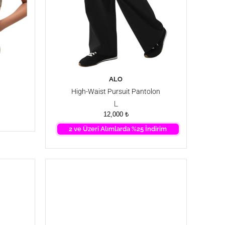
ALO
SEPETE EKLE
High-Waist Pursuit Pantolon
L
12,000
₺
2 ve Üzeri Alımlarda %25 İndirim