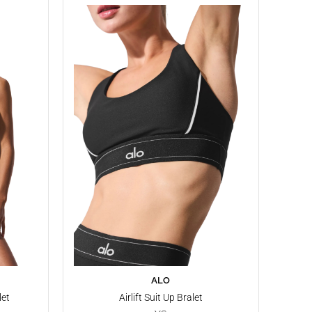
ALO
SEPETE EKLE
let
Airlift Suit Up Bralet