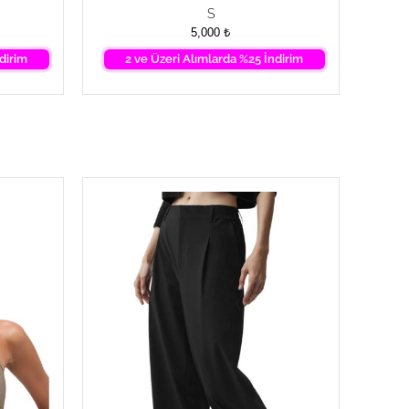
S
5,000
₺
dirim
2 ve Üzeri Alımlarda %25 İndirim