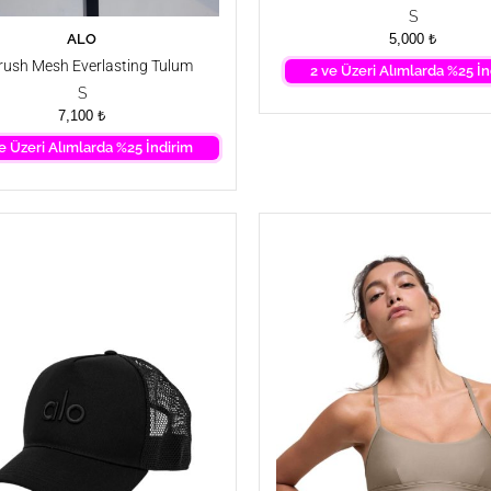
S
ALO
SEPETE EKLE
5,000
₺
rush Mesh Everlasting Tulum
2 ve Üzeri Alımlarda %25 İn
S
7,100
₺
e Üzeri Alımlarda %25 İndirim