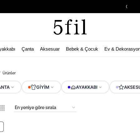
Garage Sale Baş
yakkabı
Çanta
Aksesuar
Bebek & Çocuk
Ev & Dekorasyo
Ürünler
ANTA
GIYIM
AYAKKABI
AKSES