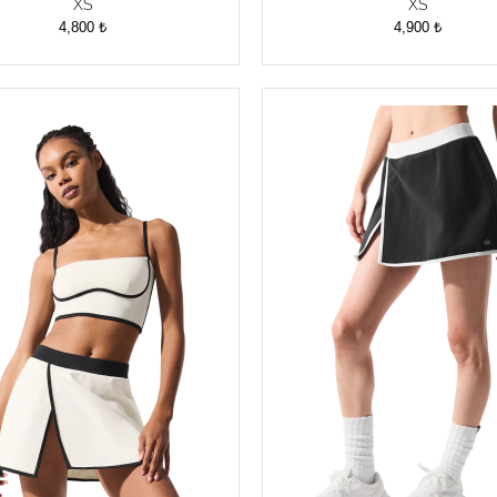
XS
XS
4,800
₺
4,900
₺