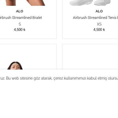
ALO
ALO
SEPETE EKLE
SEPETE EKLE
irbrush Streamlined Bralet
Airbrush Streamlined Tenis 
S
XS
4,500
₺
4,500
₺
ruz. Bu web sitesine göz atarak, çerez kullanımımızı kabul etmiş olurs