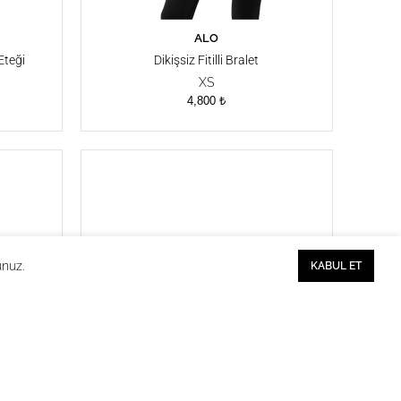
ALO
SEPETE EKLE
Eteği
Dikişsiz Fitilli Bralet
XS
4,800
₺
unuz.
KABUL ET