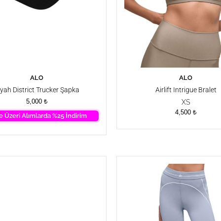
ALO
ALO
SEPETE EKLE
SEPETE EKLE
iyah District Trucker Şapka
Airlift Intrigue Bralet
5,000
₺
XS
4,500
₺
e Üzeri Alımlarda %25 İndirim