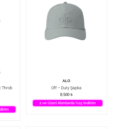
ALO
SEPETE EKLE
t Throb
Off – Duty Şapka
8,500
₺
2 ve Üzeri Alımlarda %25 İndirim
dirim