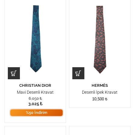
CHRISTIAN DIOR
HERMÈS
Mavi Desenli Kravat
Desenli İpek Kravat
6,050
₺
10,500
₺
3,025
₺
%50 İndirim