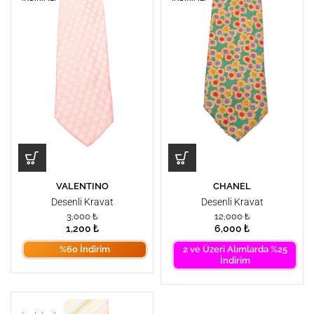
VALENTINO
CHANEL
Desenli Kravat
Desenli Kravat
3,000
₺
12,000
₺
1,200
₺
6,000
₺
%60 İndirim
2 ve Üzeri Alımlarda %25
İndirim