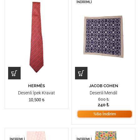
İNDIRIMLI
HERMÈS
JACOB COHEN
Desenli İpek Kravat
Desenli Mendil
600
₺
10,500
₺
240
₺
%60 İndirim
İNDIRIMLI
İNDIRIMLI