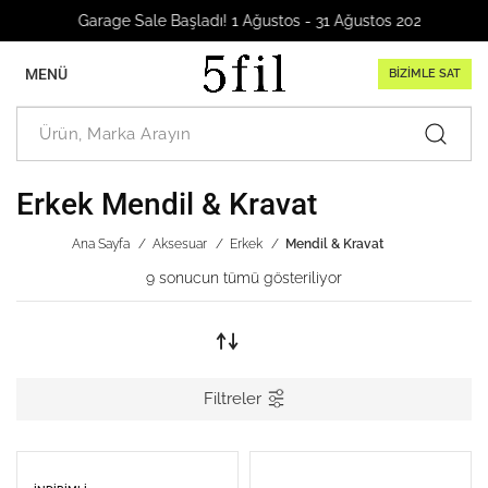
Garage Sale Başladı! 1 Ağustos - 31 Ağustos 2026
MENÜ
BİZİMLE SAT
Erkek Mendil & Kravat
Ana Sayfa
Aksesuar
Erkek
Mendil & Kravat
9 sonucun tümü gösteriliyor
Filtreler