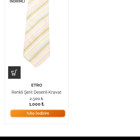
İNDIRIMLI
ETRO
Renkli Şerit Desenli Kravat
2,500
₺
1,000
₺
%60 İndirim