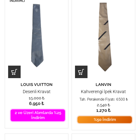
İNDIRIMLI
LOUIS VUITTON
LANVIN
Desenli Kravat
Kahverengi İpek Kravat
15,000
₺
Tah. Perakende Fiyatı: 6500 ₺
6,950
₺
2,540
₺
1,270
₺
2 ve Üzeri Alımlarda %25
İndirim
%50 İndirim