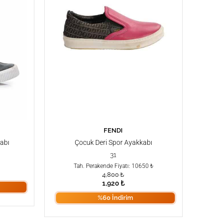
FENDI
SEPETE EKLE
abı
Çocuk Deri Spor Ayakkabı
31
Tah. Perakende Fiyatı: 10650 ₺
4,800
₺
1,920
₺
%60 İndirim