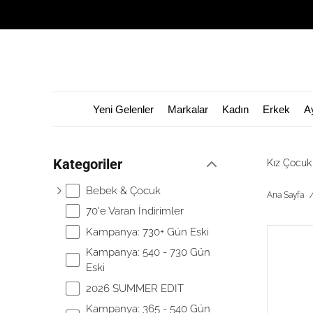
Yeni Gelenler
Markalar
Kadın
Erkek
A
Kategoriler
Kız Çocuk
Bebek & Çocuk
Ana Sayfa
70'e Varan İndirimler
Kampanya: 730+ Gün Eski
Kampanya: 540 - 730 Gün
Eski
2026 SUMMER EDIT
Kampanya: 365 - 540 Gün