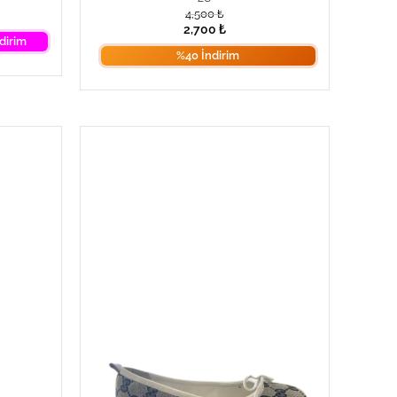
4,500
₺
2,700
₺
dirim
%40 İndirim