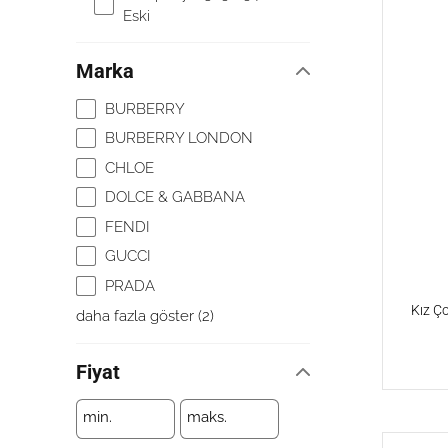
Eski
Marka
BURBERRY
BURBERRY LONDON
CHLOE
DOLCE & GABBANA
FENDI
GUCCI
PRADA
Kız Ç
daha fazla göster
(
2
)
Fiyat
min.
maks.