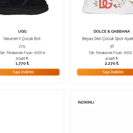
UGG
DOLCE & GABBANA
SEPETE EKLE
SEPETE EKLE
Neumel II Çocuk Bot
Beyaz Deri Çocuk Spor Aya
27.5
36
Tah. Perakende Fiyatı: 6000 ₺
Tah. Perakende Fiyatı: 9000
3,540
₺
4,540
₺
1,770
₺
2,270
₺
%50 İndirim
%50 İndirim
İNDIRIMLI