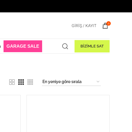
e Başladı! 1 Ağustos - 31 Ağustos 2026
0
GIRIŞ / KAYIT
n
GARAGE SALE
BİZİMLE SAT