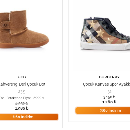
UGG
SEPETE EKLE
BURBERRY
SEPETE EKLE
ahverengi Deri Çocuk Bot
Çocuk Kanvas Spor Ayakk
23.5
32
3,150
₺
Tah. Perakende Fiyatı: 6999 ₺
1,260
₺
4,950
₺
1,980
₺
%60 İndirim
%60 İndirim