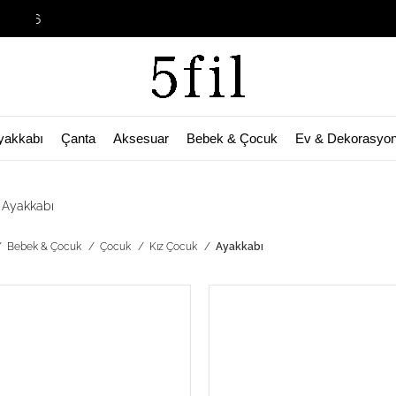
Garage Sal
yakkabı
Çanta
Aksesuar
Bebek & Çocuk
Ev & Dekorasyo
 Ayakkabı
Bebek & Çocuk
Çocuk
Kız Çocuk
Ayakkabı