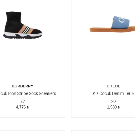
BURBERRY
CHLOE
SEPETE EKLE
SEPETE EKLE
ocuk Icon Stripe Sock Sneakers
Kız Çocuk Denim Terlik
27
30
4,775
₺
1,530
₺