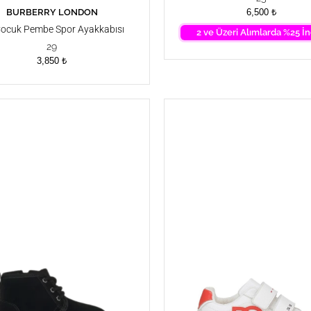
BURBERRY LONDON
SEPETE EKLE
6,500
₺
Çocuk Pembe Spor Ayakkabısı
2 ve Üzeri Alımlarda %25 İn
29
3,850
₺