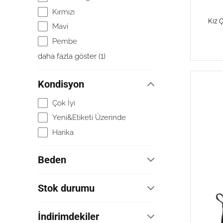
Kırmızı
Kız 
Mavi
Pembe
daha fazla göster
(
1
)
Kondisyon
Çok İyi
Yeni&Etiketi Üzerinde
Harika
Beden
23.5
Stok durumu
25
Herhangi
26
İndirimdekiler
Stokta
27