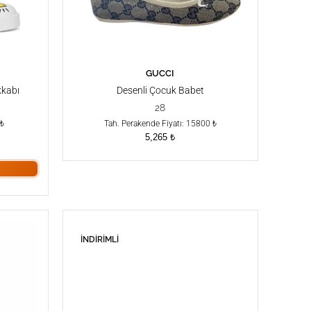
GUCCI
SEPETE EKLE
kkabı
Desenli Çocuk Babet
28
 ₺
Tah. Perakende Fiyatı: 15800 ₺
5,265
₺
İNDIRIMLI