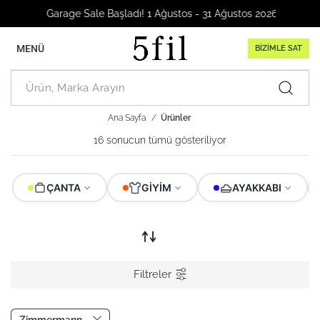
Garage Sale Başladı! 1 Ağustos - 31 Ağustos 2026
MENÜ
BİZİMLE SAT
Ana Sayfa
Ürünler
16 sonucun tümü gösteriliyor
ÇANTA
GIYIM
AYAKKABI
Filtreler