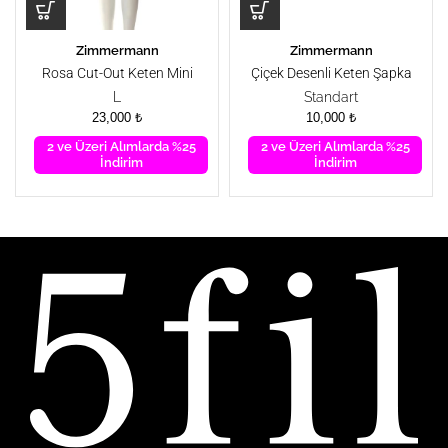
Zimmermann
Zimmermann
Rosa Cut-Out Keten Mini
Çiçek Desenli Keten Şapka
Elbise
L
Standart
23,000
₺
10,000
₺
2 ve Üzeri Alımlarda %25
2 ve Üzeri Alımlarda %25
İndirim
İndirim