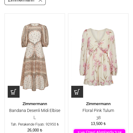
Zimmermann
Zimmermann
Zimmermann
Bandana Desenli Midi Elbise
Floral Pink Tulum
L
38
13,500
₺
Tah. Perakende Fiyatı: 92950 ₺
26,000
₺
2 ve Üzeri Alımlarda %25