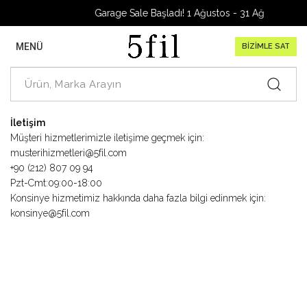
Garage Sale Başladı! 1 Ağustos - 31 Ağustos 202
MENÜ
BİZİMLE SAT
İletişim
Müşteri hizmetlerimizle iletişime geçmek için:
musterihizmetleri@5fil.com
+90 (212) 807 09 94
Pzt-Cmt:09:00-18:00
Konsinye hizmetimiz hakkında daha fazla bilgi edinmek için:
konsinye@5fil.com