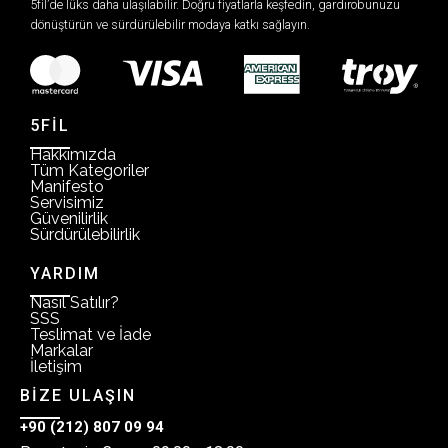
5fil’de lüks daha ulaşılabilir. Doğru fiyatlarla keşfedin, gardırobunuzu
dönüştürün ve sürdürülebilir modaya katkı sağlayın.
5FİL
Hakkımızda
Tüm Kategoriler
Manifesto
Servisimiz
Güvenilirlik
Sürdürülebilirlik
YARDIM
Nasıl Satılır?
SSS
Teslimat ve İade
Markalar
İletişim
BİZE ULAŞIN
+90 (212) 807 09 94