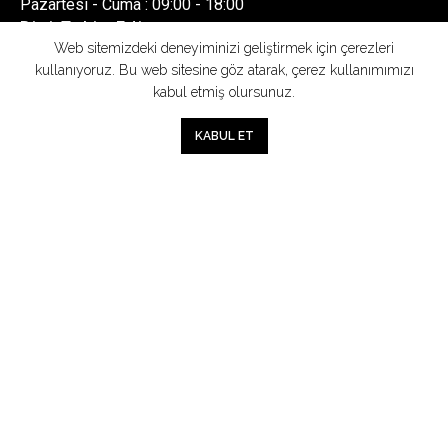
Pazartesi - Cuma : 09:00 - 18:00
Bizi Takip Edin
Web sitemizdeki deneyiminizi geliştirmek için çerezleri
kullanıyoruz. Bu web sitesine göz atarak, çerez kullanımımızı
kabul etmiş olursunuz.
BİZİMLE SAT
0
KABUL ET
Mağaza
Sepet
Hesabım