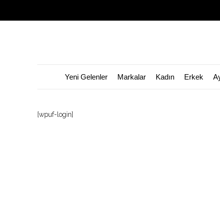
Garage Sale Başladı! 1 Ağustos - 31 Ağ
Yeni Gelenler
Markalar
Kadın
Erkek
A
[wpuf-login]