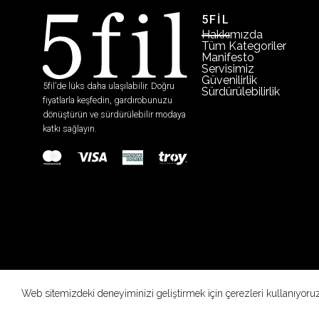
5FİL
Hakkımızda
Tüm Kategoriler
Manifesto
Servisimiz
Güvenilirlik
5fil’de lüks daha ulaşılabilir. Doğru
Sürdürülebilirlik
fiyatlarla keşfedin, gardırobunuzu
dönüştürün ve sürdürülebilir modaya
katkı sağlayın.
Web sitemizdeki deneyiminizi geliştirmek için çerezleri kullanıyoru