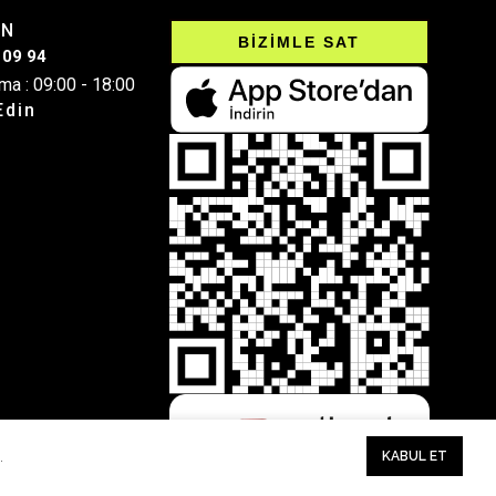
IN
BİZİMLE SAT
 09 94
ma : 09:00 - 18:00
Edin
.
KABUL ET