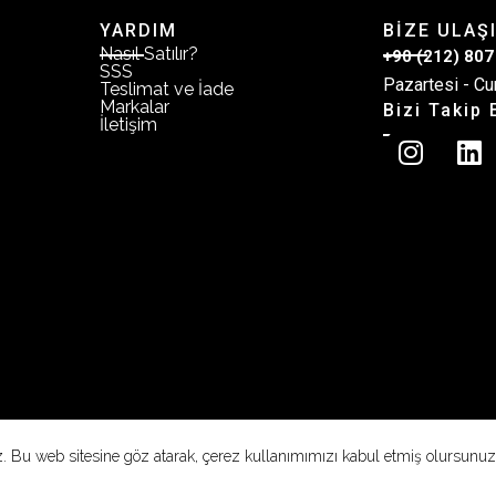
YARDIM
BİZE ULAŞ
Nasıl Satılır?
+90 (212) 807
SSS
Pazartesi - Cu
Teslimat ve İade
Markalar
Bizi Takip 
İletişim
z. Bu web sitesine göz atarak, çerez kullanımımızı kabul etmiş olursunuz