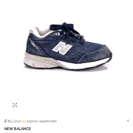
Büyütmek için tıklayın
u ürün
53
kişinin sepetinde!
💛 Favori ü
NEW BALANCE