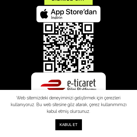
Web sitemizdeki deneyiminizi geliştirmek için çerezleri
kullanıyoruz. Bu web sitesine göz atarak, çerez kullanımımızı
kabul etmiş olursunuz.
0
KABUL ET
Mağaza
Sepet
Hesabım
Mesafeli
Konsinye
Müşteri
Doğrudan
Üyelik