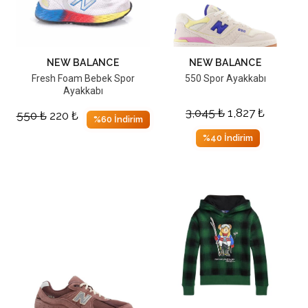
NEW BALANCE
NEW BALANCE
Fresh Foam Bebek Spor
550 Spor Ayakkabı
Ayakkabı
3,045
₺
1,827
₺
550
₺
220
₺
%60 İndirim
%40 İndirim