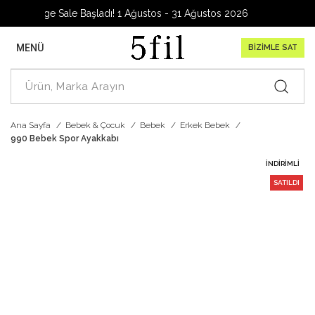
Garage Sale Başladı! 1 Ağustos - 31 Ağustos 2026
MENÜ
BİZİMLE SAT
Ana Sayfa
Bebek & Çocuk
Bebek
Erkek Bebek
990 Bebek Spor Ayakkabı
İNDIRIMLI
SATILDI