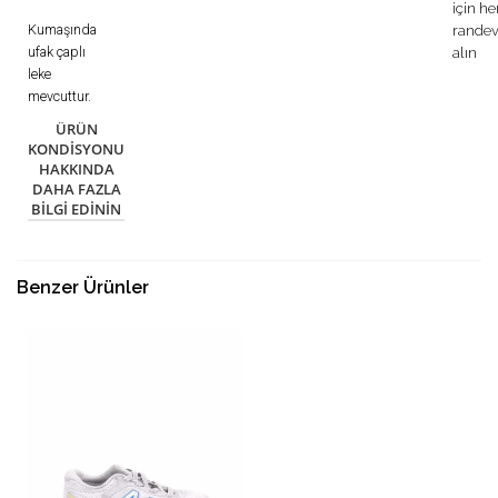
için h
Kumaşında
rande
ufak çaplı
alın
leke
mevcuttur.
ÜRÜN
KONDISYONU
HAKKINDA
DAHA FAZLA
BILGI EDININ
Benzer Ürünler