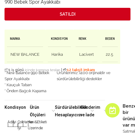
990 Bebek Spor Ayakkabı
SATILDI
MARKA
KONDISYON
RENK
BEDEN
NEW BALANCE
Harika
Lacivert
22.5
|
📦
1 iş günü
içinde kargoya teslim
💳
12 taksit imkanı
* New Balance 990 Bebek
Ürünlerimiz %100 orijinaldir ve
Spor Ayakkabı
sürdürülebilirliği destekler
* Kauçuk Taban
* Önden Bağcık Kapama
Benz
Kondisyon
Ürün
Sürdürülebilirlik
Gönderim
bir
Ölçüleri
Hesaplayıcısı
ve İade
ürün
Adil
İyi
Çok
Harika
Yeni&Etiketi
var m
|
|
|
|
|
İyi
Üzerinde
Satma