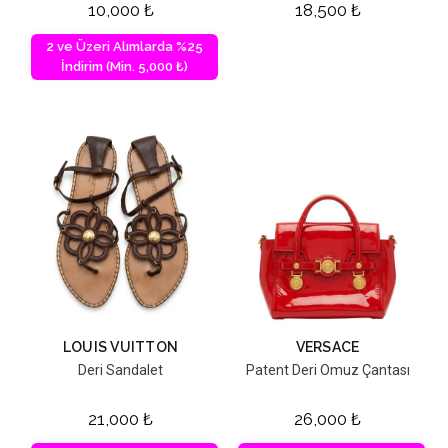
10,000
₺
18,500
₺
2 ve Üzeri Alımlarda %25
İndirim (Min. 5,000 ₺)
LOUIS VUITTON
VERSACE
Deri Sandalet
Patent Deri Omuz Çantası
21,000
₺
26,000
₺