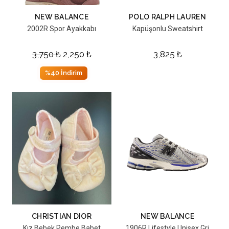
NEW BALANCE
POLO RALPH LAUREN
2002R Spor Ayakkabı
Kapüşonlu Sweatshirt
3,750
₺
2,250
₺
3,825
₺
%40 İndirim
CHRISTIAN DIOR
NEW BALANCE
Kız Bebek Pembe Babet
1906R Lifestyle Unisex Gri