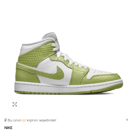
Büyütmek için tıklayın
u ürün
50
kişinin sepetinde!
💛 Favori 
NIKE