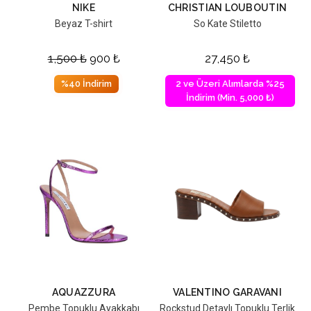
NIKE
CHRISTIAN LOUBOUTIN
Beyaz T-shirt
So Kate Stiletto
1,500
₺
900
₺
27,450
₺
%40 İndirim
2 ve Üzeri Alımlarda %25
İndirim (Min. 5,000 ₺)
AQUAZZURA
VALENTINO GARAVANI
Pembe Topuklu Ayakkabı
Rockstud Detaylı Topuklu Terlik