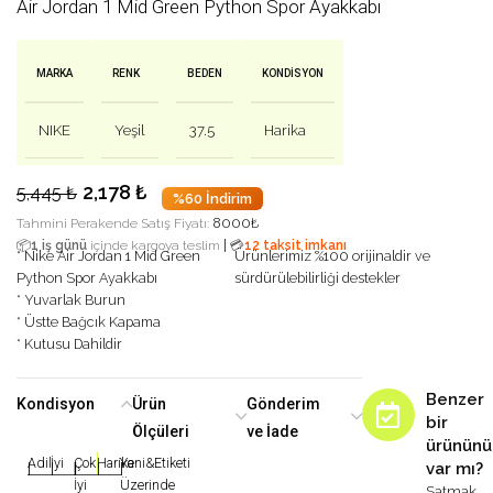
Air Jordan 1 Mid Green Python Spor Ayakkabı
MARKA
RENK
BEDEN
KONDISYON
NIKE
Yeşil
37.5
Harika
2,178
₺
5,445
₺
%60 İndirim
8000
₺
Tahmini Perakende Satış Fiyatı:
|
📦
1 iş günü
içinde kargoya teslim
💳
12 taksit imkanı
* Nike Air Jordan 1 Mid Green
Ürünlerimiz %100 orijinaldir ve
Python Spor Ayakkabı
sürdürülebilirliği destekler
* Yuvarlak Burun
* Üstte Bağcık Kapama
* Kutusu Dahildir
Benzer
Kondisyon
Ürün
Gönderim
bir
Ölçüleri
ve İade
ürününü
Adil
İyi
Çok
Harika
Yeni&Etiketi
var mı?
|
|
|
|
|
İyi
Üzerinde
Satmak