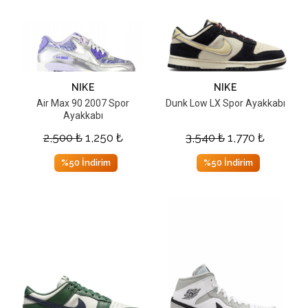
NIKE
NIKE
Air Max 90 2007 Spor
Dunk Low LX Spor Ayakkabı
Ayakkabı
2,500
₺
1,250
₺
3,540
₺
1,770
₺
%50 İndirim
%50 İndirim