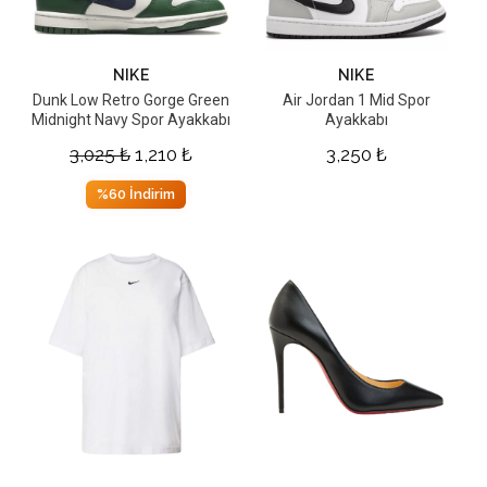
NIKE
NIKE
Dunk Low Retro Gorge Green
Air Jordan 1 Mid Spor
Midnight Navy Spor Ayakkabı
Ayakkabı
3,025
₺
1,210
₺
3,250
₺
%60 İndirim