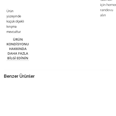
için heme
randevu
Ürün
alın
yüzeyinde
küçük ölçekli
kırışma
mevcuttur.
ÜRÜN
KONDISYONU
HAKKINDA
DAHA FAZLA
BILGI EDININ
Benzer Ürünler