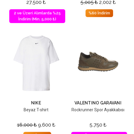
27,500
₺
5,005
₺
2,002
₺
2 ve Üzeri Alımlarda %25
%60 İndirim
İndirim (Min. 5,000 ₺)
NIKE
VALENTINO GARAVANI
Beyaz T-shirt
Rockrunner Spor Ayakkabısı
16,000
₺
9,600
₺
5,750
₺