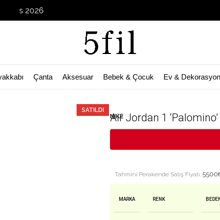
Garage
yakkabı
Çanta
Aksesuar
Bebek & Çocuk
Ev & Dekorasyo
SATILDI
Air Jordan 1 ‘Palomino
NIKE
5500
Tahmini Perakende Satış Fiyatı:
MARKA
RENK
BEDE