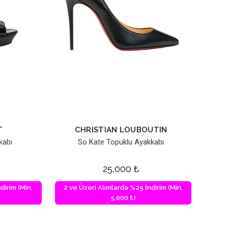
T
CHRISTIAN LOUBOUTIN
kabı
So Kate Topuklu Ayakkabı
25,000
₺
dirim (Min.
2 ve Üzeri Alımlarda %25 İndirim (Min.
5,000 ₺)