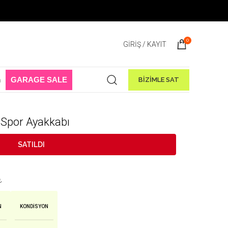
 Sale Başladı! 1 Ağustos - 31 Ağustos 2026
0
GIRIŞ / KAYIT
n
GARAGE SALE
BİZİMLE SAT
’ Spor Ayakkabı
SATILDI
₺
N
KONDISYON