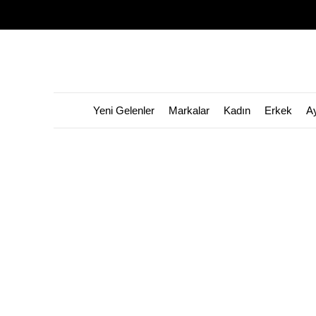
Yeni Gelenler
Markalar
Kadın
Erkek
A
👀 Bu ürünü
155
kişi görüntüledi!