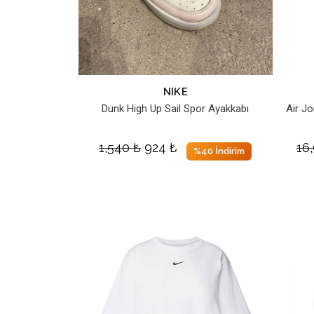
NIKE
Dunk High Up Sail Spor Ayakkabı
Air J
1,540
₺
924
₺
16
%40 İndirim