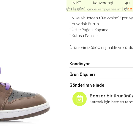
NIKE
Kahverengi
40
|
📦
1 iş günü
içinde kargoya teslim
💳
12
* Nike Air Jordan 1 ‘Palomino’ Spor A
* Yuvarlak Burun
* Üstte Bağcık Kapama
* Kutusu Dahildir
Ürünlerimiz %100 orijinaldir ve sürdür
Kondisyon
Ürün Ölçüleri
Gönderim ve İade
Benzer bir ürününüz
Satmak için hemen rand