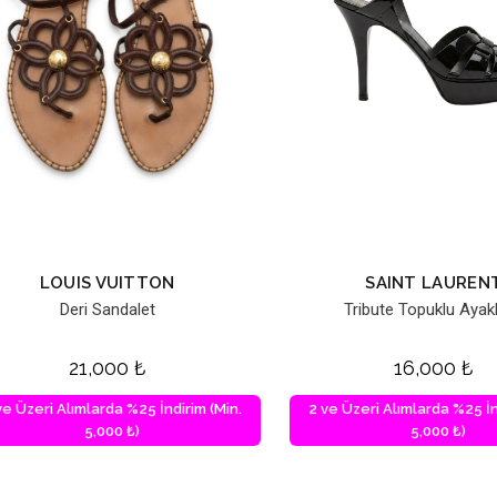
LOUIS VUITTON
SAINT LAUREN
Deri Sandalet
Tribute Topuklu Ayak
21,000
₺
16,000
₺
ve Üzeri Alımlarda %25 İndirim (Min.
2 ve Üzeri Alımlarda %25 İn
5,000 ₺)
5,000 ₺)