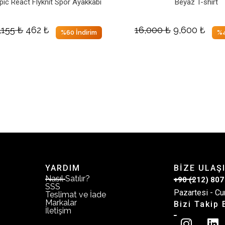
pic React Flyknit Spor Ayakkabı
Beyaz T-shirt
,155
₺
462
₺
16,000
₺
9,600
₺
%60 İndirim
%4
YARDIM
BİZE ULAŞ
Nasıl Satılır?
+90 (212) 807
SSS
Pazartesi - Cu
Teslimat ve İade
Markalar
Bizi Takip 
İletişim