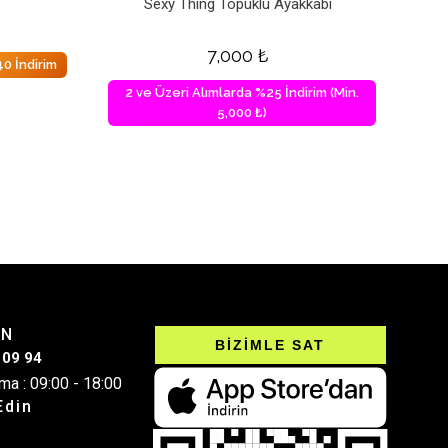
Sexy Thing Topuklu Ayakkabı
7,000
₺
0 İndirim
2 ve Üzeri Alımlarda %25 İndirim (Min.
5,000 ₺)
IN
BİZİMLE SAT
 09 94
ma : 09:00 - 18:00
Edin