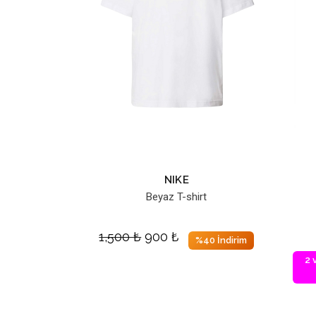
NIKE
Beyaz T-shirt
1,500
₺
900
₺
%40 İndirim
2 