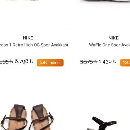
NIKE
NIKE
ordan 1 Retro High OG Spor Ayakkabı
Waffle One Spor Ayak
,995
₺
6,798
₺
3,575
₺
1,430
₺
%60 İndirim
%60