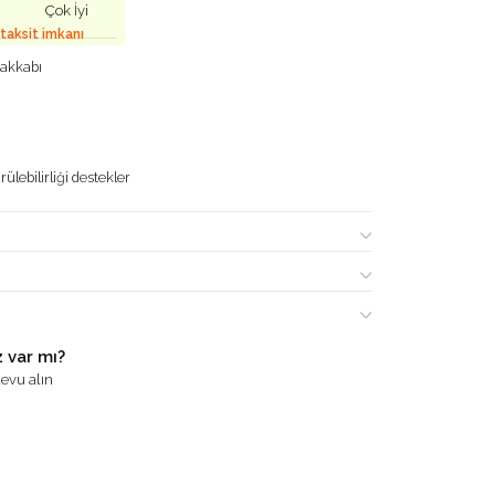
Çok İyi
 taksit imkanı
yakkabı
ülebilirliği destekler
 var mı?
evu alın