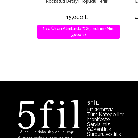
Rockstud Detaylı Topuklu Terlik
E
15,000
₺
1
2 ve Üzeri Alımlarda %25 İndirim (Min.
5,000 ₺)
5FİL
Hakkımızda
Tüm Kategoriler
Manifesto
Servisimiz
Güvenilirlik
5fil’de lüks daha ulaşılabilir. Doğru
Sürdürülebilirlik