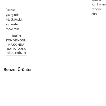
için heme
randevu
Ürünün
alın
yüzeyinde
küçük ölçekli
aşınmalar
mevcuttur.
ÜRÜN
KONDISYONU
HAKKINDA
DAHA FAZLA
BILGI EDININ
Benzer Ürünler