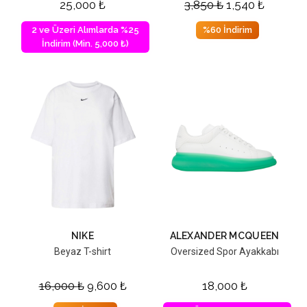
25,000
₺
3,850
₺
1,540
₺
2 ve Üzeri Alımlarda %25
%60 İndirim
İndirim (Min. 5,000 ₺)
NIKE
ALEXANDER MCQUEEN
Beyaz T-shirt
Oversized Spor Ayakkabı
16,000
₺
9,600
₺
18,000
₺