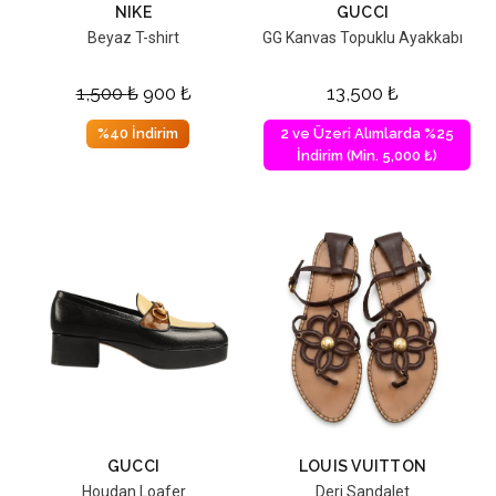
NIKE
GUCCI
Beyaz T-shirt
GG Kanvas Topuklu Ayakkabı
1,500
₺
900
₺
13,500
₺
%40 İndirim
2 ve Üzeri Alımlarda %25
İndirim (Min. 5,000 ₺)
GUCCI
LOUIS VUITTON
Houdan Loafer
Deri Sandalet