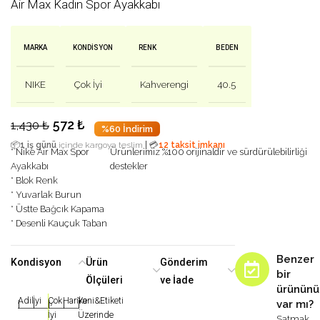
Air Max Kadın Spor Ayakkabı
MARKA
KONDISYON
RENK
BEDEN
NIKE
Çok İyi
Kahverengi
40.5
572
₺
1,430
₺
%60 İndirim
|
📦
1 iş günü
içinde kargoya teslim
💳
12 taksit imkanı
* Nike Air Max Spor
Ürünlerimiz %100 orijinaldir ve sürdürülebilirliği
Ayakkabı
destekler
* Blok Renk
* Yuvarlak Burun
* Üstte Bağcık Kapama
* Desenli Kauçuk Taban
Benzer
Kondisyon
Ürün
Gönderim
bir
Ölçüleri
ve İade
ürününü
Adil
İyi
Çok
Harika
Yeni&Etiketi
var mı?
|
|
|
|
|
İyi
Üzerinde
Satmak