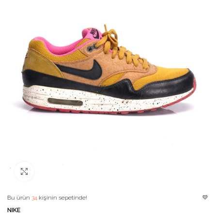
Büyütmek için tıklayın
ürün
34
kişinin sepetinde!
💛 Favori ür
NIKE