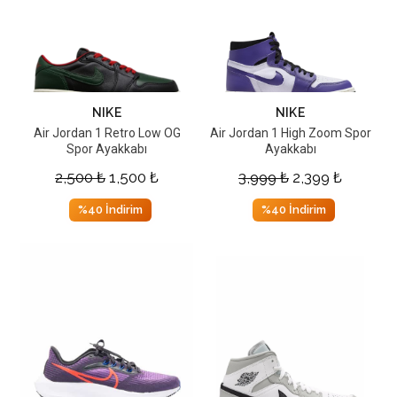
NIKE
NIKE
Air Jordan 1 Retro Low OG
Air Jordan 1 High Zoom Spor
Spor Ayakkabı
Ayakkabı
2,500
₺
1,500
₺
3,999
₺
2,399
₺
%40 İndirim
%40 İndirim