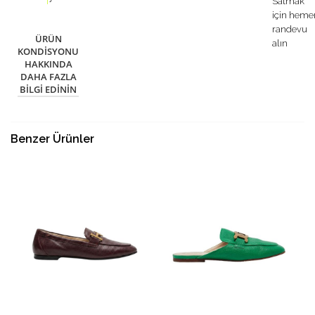
Satmak
için heme
randevu
ÜRÜN
alın
KONDISYONU
HAKKINDA
DAHA FAZLA
BILGI EDININ
Benzer Ürünler