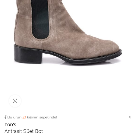
Büyütmek için tıklayın
 ürün
43
kişinin sepetinde!
💛 Favori ü
TOD'S
Antrasit Süet Bot