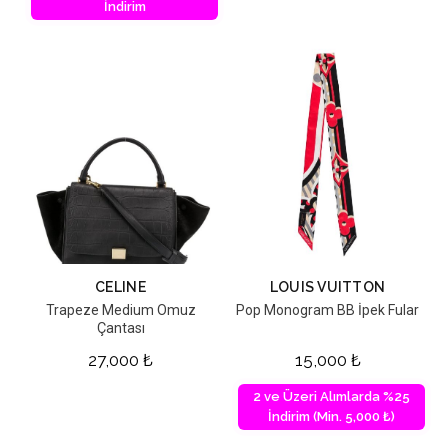
İndirim
CELINE
LOUIS VUITTON
Trapeze Medium Omuz
Pop Monogram BB İpek Fular
Çantası
27,000
₺
15,000
₺
2 ve Üzeri Alımlarda %25
İndirim (Min. 5,000 ₺)