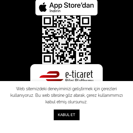
Web sitemizdeki deneyiminizi geliştirmek için çerezleri
kullanıyoruz. Bu web sitesine göz atarak, çerez kullanımımızı
kabul etmiş olursunuz.
SEPETE EKLE
0
KABUL ET
Mağaza
Sepet
Hesabım
Mesafeli
Konsinye
Müşteri
Doğrudan
Üyelik
Satış
Sözleşmesi
Aydınlatma
Satış
Sözleşmesi
Sözleşmesi
Metni
Sözleşmesi