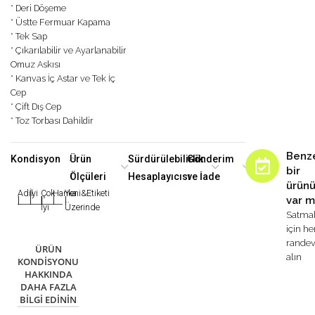
* Deri Döşeme
* Üstte Fermuar Kapama
* Tek Sap
* Çıkarılabilir ve Ayarlanabilir
Omuz Askısı
* Kanvas İç Astar ve Tek İç
Cep
* Çift Dış Cep
* Toz Torbası Dahildir
Benz
Kondisyon
Ürün
Sürdürülebilirlik
Gönderim
bir
Ölçüleri
Hesaplayıcısı
ve İade
ürün
Adil
İyi
Çok
Harika
Yeni&Etiketi
var m
|
|
|
|
|
İyi
Üzerinde
Satma
için h
rande
ÜRÜN
alın
KONDISYONU
HAKKINDA
DAHA FAZLA
BILGI EDININ