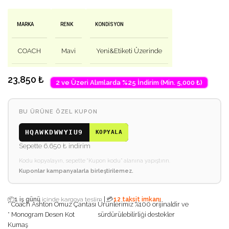
MARKA
RENK
KONDISYON
COACH
Mavi
Yeni&Etiketi Üzerinde
23,850
₺
2 ve Üzeri Alımlarda %25 İndirim (Min. 5,000 ₺)
BU ÜRÜNE ÖZEL KUPON
HQAWKDWWYIU9
KOPYALA
Sepette 6.650 ₺ indirim
Kodu kopyalayın, sepette “Kupon kodu” alanına yapıştırın.
Kuponlar kampanyalarla birleştirilemez.
|
📦
1 iş günü
içinde kargoya teslim
💳
12 taksit imkanı
* Coach Ashton Omuz Çantası
Ürünlerimiz %100 orijinaldir ve
* Monogram Desen Kot
sürdürülebilirliği destekler
Kumaş