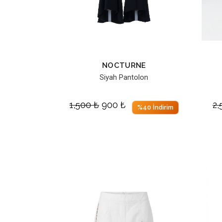
NOCTURNE
Siyah Pantolon
1,500
₺
900
₺
2
%40 İndirim