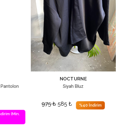
NOCTURNE
 Pantolon
Siyah Bluz
975
₺
585
₺
%40 İndirim
dirim (Min.