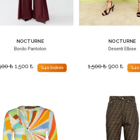
NOCTURNE
NOCTURNE
Bordo Pantolon
Desenli Elbise
,500
₺
1,500
₺
1,500
₺
900
₺
%40 İndirim
%40 