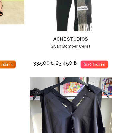
ACNE STUDIOS
Siyah Bomber Ceket
33,500
₺
23,450
₺
İndirim
%30 İndirim