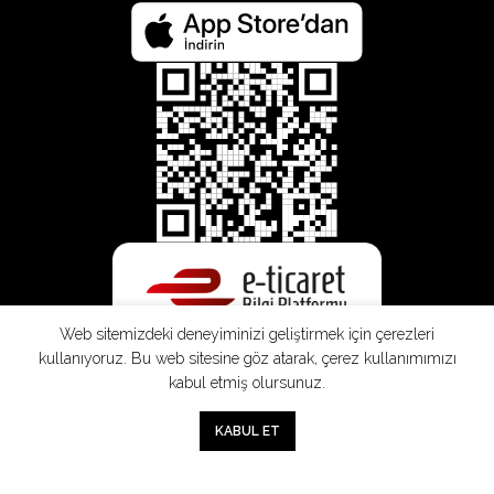
Web sitemizdeki deneyiminizi geliştirmek için çerezleri
kullanıyoruz. Bu web sitesine göz atarak, çerez kullanımımızı
kabul etmiş olursunuz.
0
KABUL ET
Mağaza
Sepet
Hesabım
Mesafeli
Konsinye
Müşteri
Doğrudan
Üyelik
Satış
Sözleşmesi
Aydınlatma
Satış
Sözleşmesi