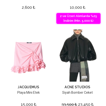
2,600
₺
10,000
₺
2 ve Üzeri Alımlarda %25
İndirim (Min. 5,000 ₺)
JACQUEMUS
ACNE STUDIOS
Playa Mini Etek
Siyah Bomber Ceket
15,000
₺
33,500
₺
23,450
₺