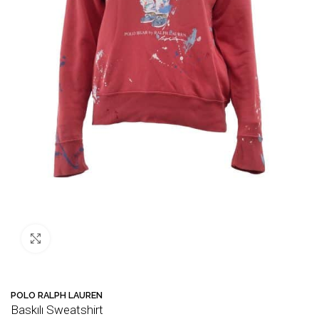
Büyütmek için tıklayın
🛒 Bu ürün
35
kişinin sepetinde!
💛 Fa
POLO RALPH LAUREN
Baskılı Sweatshirt