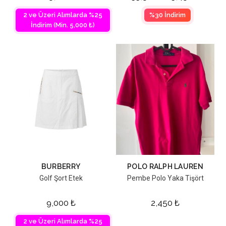
2 ve Üzeri Alımlarda %25
%30 İndirim
İndirim (Min. 5,000 ₺)
BURBERRY
POLO RALPH LAUREN
Golf Şort Etek
Pembe Polo Yaka Tişört
9,000
₺
2,450
₺
2 ve Üzeri Alımlarda %25