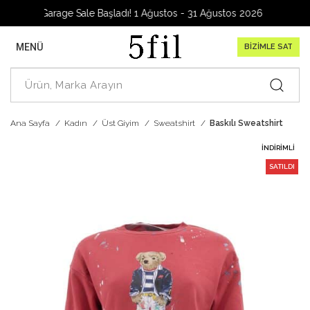
Garage Sale Başladı! 1 Ağustos - 31 Ağustos 2026
MENÜ
BİZİMLE SAT
Ana Sayfa
Kadın
Üst Giyim
Sweatshirt
Baskılı Sweatshirt
İNDIRIMLI
SATILDI