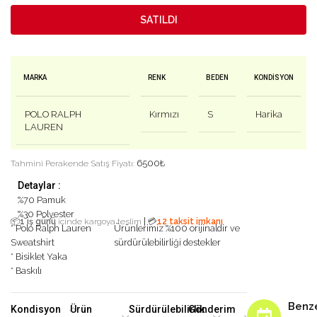
SATILDI
MARKA
RENK
BEDEN
KONDISYON
POLO RALPH
Kırmızı
S
Harika
LAUREN
6500
₺
Tahmini Perakende Satış Fiyatı:
Detaylar :
%70 Pamuk
%30 Polyester
|
📦
1 iş günü
içinde kargoya teslim
💳
12 taksit imkanı
* Polo Ralph Lauren
Ürünlerimiz %100 orijinaldir ve
Sweatshirt
sürdürülebilirliği destekler
* Bisiklet Yaka
* Baskılı
Benz
Kondisyon
Ürün
Sürdürülebilirlik
Gönderim