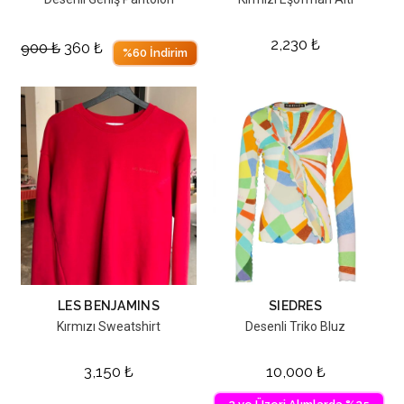
2,230
₺
900
₺
360
₺
%60 İndirim
LES BENJAMINS
SIEDRES
Kırmızı Sweatshirt
Desenli Triko Bluz
3,150
₺
10,000
₺