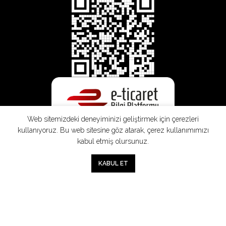
Web sitemizdeki deneyiminizi geliştirmek için çerezleri
kullanıyoruz. Bu web sitesine göz atarak, çerez kullanımımızı
kabul etmiş olursunuz.
0
KABUL ET
Mağaza
Sepet
Hesabım
Mesafeli
Konsinye
Müşteri
Doğrudan
Üyelik
Satış
Sözleşmesi
Aydınlatma
Satış
Sözleşmesi
Sözleşmesi
Metni
Sözleşmesi
;