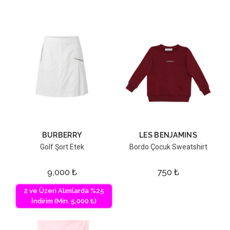
BURBERRY
LES BENJAMINS
Golf Şort Etek
Bordo Çocuk Sweatshirt
9,000
₺
750
₺
2 ve Üzeri Alımlarda %25
İndirim (Min. 5,000 ₺)