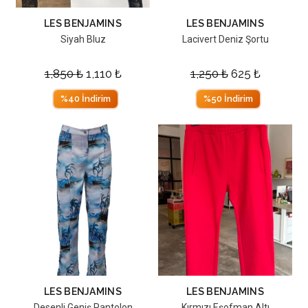
LES BENJAMINS
LES BENJAMINS
Siyah Bluz
Lacivert Deniz Şortu
1,850
₺
1,110
₺
1,250
₺
625
₺
%40 İndirim
%50 İndirim
LES BENJAMINS
LES BENJAMINS
Desenli Geniş Pantolon
Kırmızı Eşofman Altı