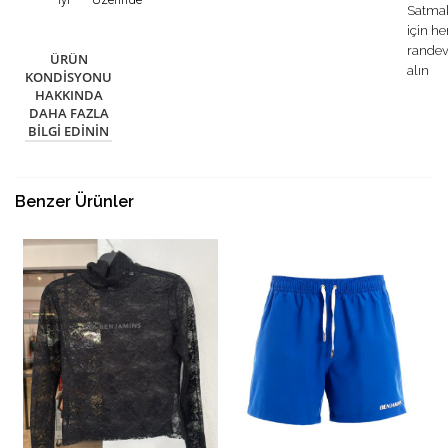
Satma
için h
rande
ÜRÜN
alın
KONDISYONU
HAKKINDA
DAHA FAZLA
BILGI EDININ
Benzer Ürünler