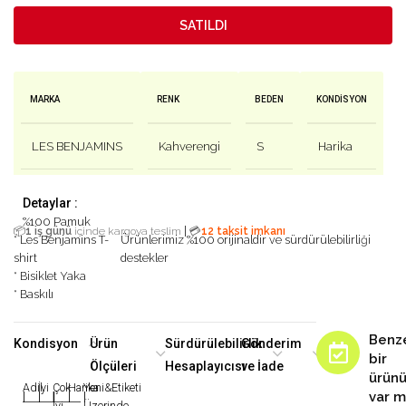
SATILDI
MARKA
RENK
BEDEN
KONDISYON
LES BENJAMINS
Kahverengi
S
Harika
Detaylar :
%100 Pamuk
|
📦
1 iş günü
içinde kargoya teslim
💳
12 taksit imkanı
* Les Benjamins T-
Ürünlerimiz %100 orijinaldir ve sürdürülebilirliği
shirt
destekler
* Bisiklet Yaka
* Baskılı
Benz
Kondisyon
Ürün
Sürdürülebilirlik
Gönderim
bir
Ölçüleri
Hesaplayıcısı
ve İade
ürün
Adil
İyi
Çok
Harika
Yeni&Etiketi
var m
|
|
|
|
|
İyi
Üzerinde