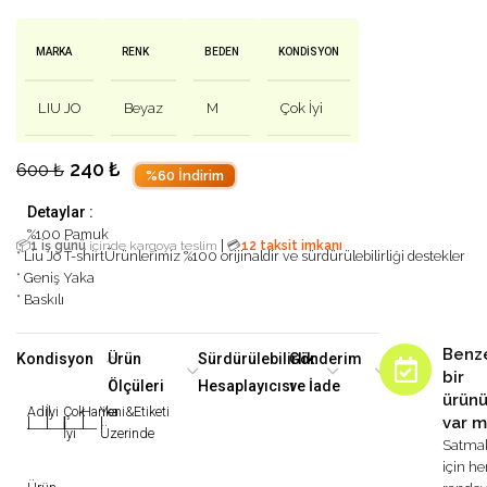
MARKA
RENK
BEDEN
KONDISYON
LIU JO
Beyaz
M
Çok İyi
240
₺
600
₺
%60 İndirim
Detaylar :
%100 Pamuk
|
📦
1 iş günü
içinde kargoya teslim
💳
12 taksit imkanı
* Liu Jo T-shirt
Ürünlerimiz %100 orijinaldir ve sürdürülebilirliği destekler
* Geniş Yaka
* Baskılı
Benz
Kondisyon
Ürün
Sürdürülebilirlik
Gönderim
bir
Ölçüleri
Hesaplayıcısı
ve İade
ürün
Adil
İyi
Çok
Harika
Yeni&Etiketi
var m
|
|
|
|
|
İyi
Üzerinde
Satma
için h