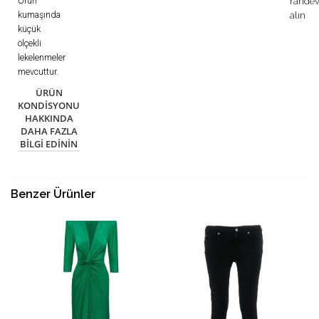
Ürün
rande
kumaşında
alın
küçük
ölçekli
lekelenmeler
mevcuttur.
ÜRÜN
KONDISYONU
HAKKINDA
DAHA FAZLA
BILGI EDININ
Benzer Ürünler