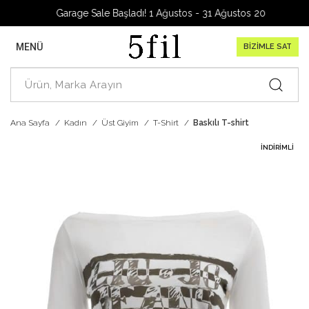
Garage Sale Başladı! 1 Ağustos - 31 Ağustos 2026
MENÜ
BİZİMLE SAT
Ana Sayfa
Kadın
Üst Giyim
T-Shirt
Baskılı T-shirt
İNDIRIMLI