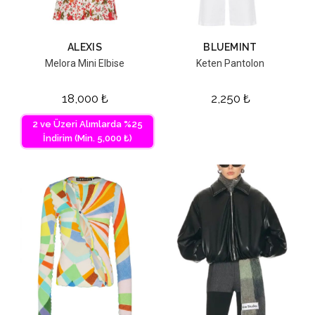
ALEXIS
BLUEMINT
Melora Mini Elbise
Keten Pantolon
18,000
₺
2,250
₺
2 ve Üzeri Alımlarda %25
İndirim (Min. 5,000 ₺)