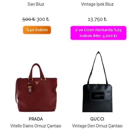
Sarı Bluz
Vintage İpek Bluz
500
₺
300
₺
13,750
₺
%40 İndirim
2 ve Üzeri Alımlarda %25
İndirim (Min. 5,000 ₺)
PRADA
GUCCI
Vitello Daino Omuz Çantası
Vintage Deri Omuz Çantası