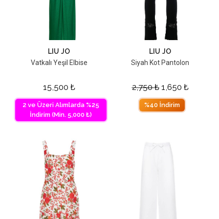
LIU JO
LIU JO
Vatkalı Yeşil Elbise
Siyah Kot Pantolon
15,500
₺
2,750
₺
1,650
₺
2 ve Üzeri Alımlarda %25
%40 İndirim
İndirim (Min. 5,000 ₺)