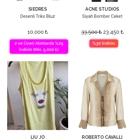
SIEDRES
ACNE STUDIOS
Desenli Triko Bluz
Siyah Bomber Ceket
10,000
₺
33,500
₺
23,450
₺
2 ve Üzeri Alımlarda %25
%30 İndirim
İndirim (Min. 5,000 ₺)
LIU JO
ROBERTO CAVALLI