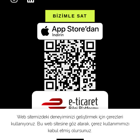
BİZİMLE SAT
Web sitemizdeki deneyiminizi geliştirmek için çerezleri
kullanıyoruz. Bu web sitesine göz atarak, çerez kullanımımızı
kabul etmiş olursunuz.
SEPETE EKLE