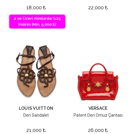
18,000
₺
22,000
₺
2 ve Üzeri Alımlarda %25
İndirim (Min. 5,000 ₺)
LOUIS VUITTON
VERSACE
Deri Sandalet
Patent Deri Omuz Çantası
21,000
₺
26,000
₺