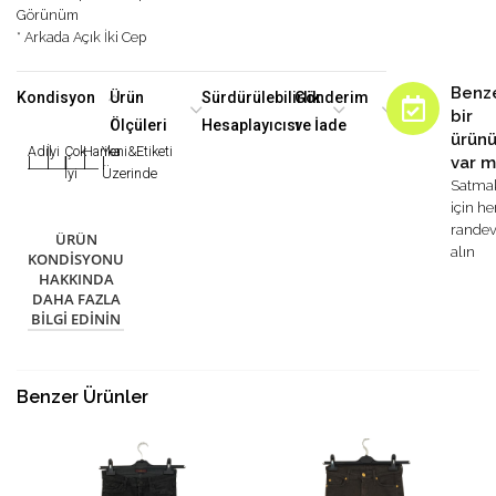
Görünüm
* Arkada Açık İki Cep
Benz
Kondisyon
Ürün
Sürdürülebilirlik
Gönderim
bir
Ölçüleri
Hesaplayıcısı
ve İade
ürün
Adil
İyi
Çok
Harika
Yeni&Etiketi
var m
|
|
|
|
|
İyi
Üzerinde
Satma
için h
rande
ÜRÜN
alın
KONDISYONU
HAKKINDA
DAHA FAZLA
BILGI EDININ
Benzer Ürünler