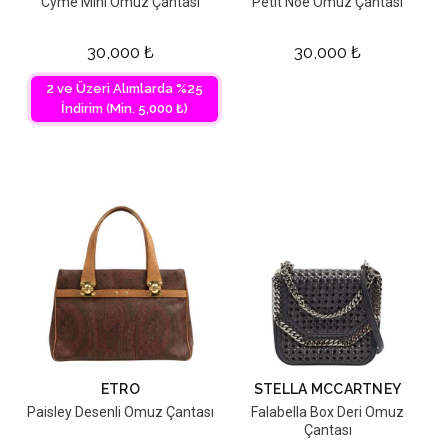
Cyme Mini Omuz Çantası
Petit Noé Omuz Çantası
30,000
₺
30,000
₺
2 ve Üzeri Alımlarda %25
İndirim (Min. 5,000 ₺)
ETRO
STELLA MCCARTNEY
Paisley Desenli Omuz Çantası
Falabella Box Deri Omuz
Çantası