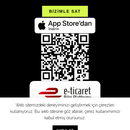
BİZİMLE SAT
Web sitemizdeki deneyiminizi geliştirmek için çerezleri
kullanıyoruz. Bu web sitesine göz atarak, çerez kullanımımızı
kabul etmiş olursunuz.
0