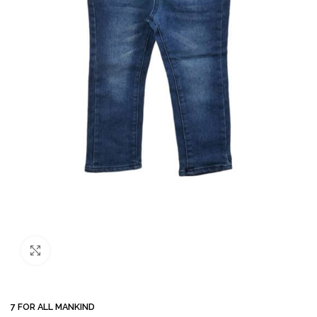
Büyütmek için tıklayın
🛒 Bu ürün
42
kişinin sepetinde!
💛 
7 FOR ALL MANKIND