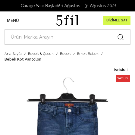
Garage Sale Başladı! 1 Ağustos - 31 Ağustos 2026
MENÜ
BİZİMLE SAT
Ana Sayfa
Bebek & Çocuk
Bebek
Erkek Bebek
Bebek Kot Pantolon
İNDIRIMLI
SATILDI