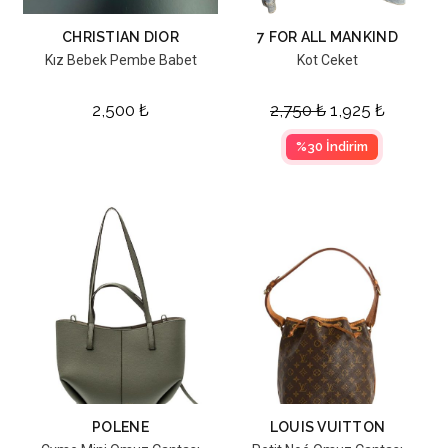
CHRISTIAN DIOR
7 FOR ALL MANKIND
Kız Bebek Pembe Babet
Kot Ceket
2,500
₺
2,750
₺
1,925
₺
%30 İndirim
POLENE
LOUIS VUITTON