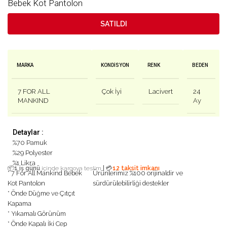
Bebek Kot Pantolon
SATILDI
MARKA
KONDISYON
RENK
BEDEN
7 FOR ALL
Çok İyi
Lacivert
24
MANKIND
Ay
Detaylar :
%70 Pamuk
%29 Polyester
%1 Likra
|
📦
1 iş günü
içinde kargoya teslim
💳
12 taksit imkanı
* 7 For All Mankind Bebek
Ürünlerimiz %100 orijinaldir ve
Kot Pantolon
sürdürülebilirliği destekler
* Önde Düğme ve Çıtçıt
Kapama
* Yıkamalı Görünüm
* Önde Kapalı İki Cep