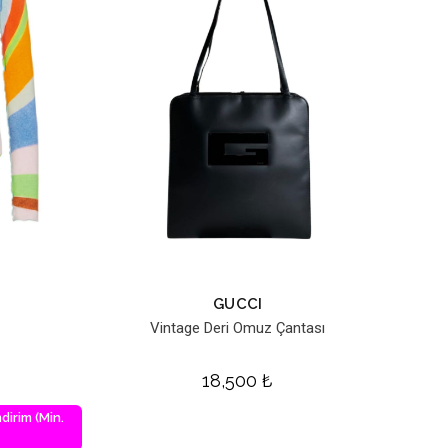
GUCCI
z
Vintage Deri Omuz Çantası
18,500
₺
dirim (Min.