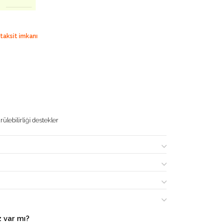
 taksit imkanı
ülebilirliği destekler
 var mı?