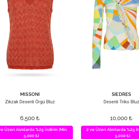
MISSONI
SIEDRES
Zikzak Desenli Örgü Bluz
Desenli Triko Blu
6,500
₺
10,000
₺
ve Üzeri Alımlarda %25 İndirim (Min.
2 ve Üzeri Alımlarda %25 İn
5,000 ₺)
5,000 ₺)