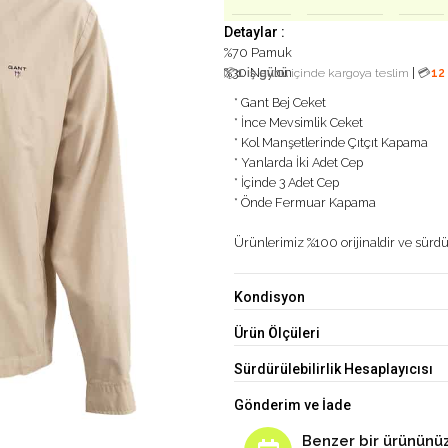
Detaylar :
%70 Pamuk
%30 Naylon
|
📦
1 iş günü
içinde kargoya teslim
💳
12
* Gant Bej Ceket
* İnce Mevsimlik Ceket
* Kol Manşetlerinde Çıtçıt Kapama
* Yanlarda İki Adet Cep
* İçinde 3 Adet Cep
* Önde Fermuar Kapama
Ürünlerimiz %100 orijinaldir ve sürdür
Kondisyon
Ürün Ölçüleri
Sürdürülebilirlik Hesaplayıcısı
Gönderim ve İade
Benzer bir ürününüz