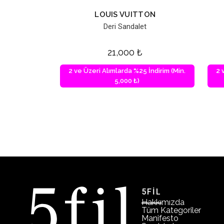
LOUIS VUITTON
Deri Sandalet
21,000
₺
2 ve Üzeri Alımlarda %25 İndirim (Min.
2 
5,000 ₺)
5FİL
Hakkımızda
Tüm Kategoriler
Manifesto