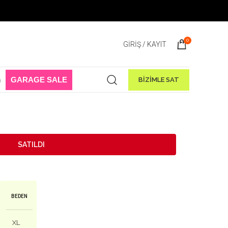
Sale Başladı! 1 Ağustos - 31 Ağustos 2026
0
GIRIŞ / KAYIT
n
GARAGE SALE
BİZİMLE SAT
SATILDI
BEDEN
XL