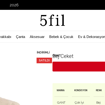
Garage 
yakkabı
Çanta
Aksesuar
Bebek & Çocuk
Ev & Dekorasyo
İNDIRIMLI
Bej Ceket
GANT
SATILDI
MARKA
KONDISYON
RENK
GANT
Çok İyi
Bej