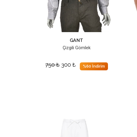
GANT
Çizgili Gömlek
750
₺
300
₺
%60 İndirim