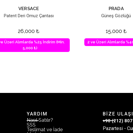
VERSACE
PRADA
Patent Deri Omuz Çantası
Güneş Gözlüğü
26,000
₺
15,000
₺
ve Üzeri Alımlarda %25 İndirim (Min.
2 ve Üzeri Alımlarda %40
5,000 ₺)
YARDIM
BİZE ULAŞ
Nasıl Satılır?
+90 (212) 807
SSS
Pazartesi - Cu
Teslimat ve İade