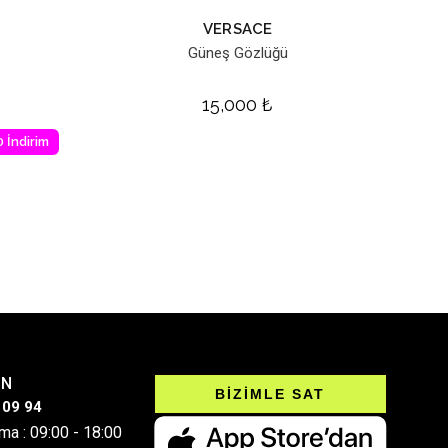
VERSACE
Güneş Gözlüğü
15,000
₺
 İndirim
IN
BİZİMLE SAT
 09 94
ma : 09:00 - 18:00