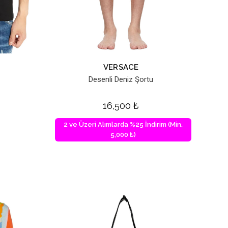
VERSACE
Desenli Deniz Şortu
16,500
₺
2 ve Üzeri Alımlarda %25 İndirim (Min.
5,000 ₺)