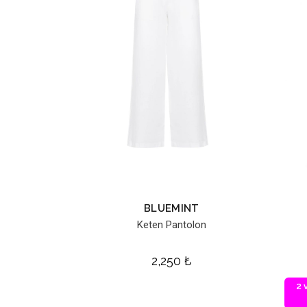
BLUEMINT
Keten Pantolon
2,250
₺
2 