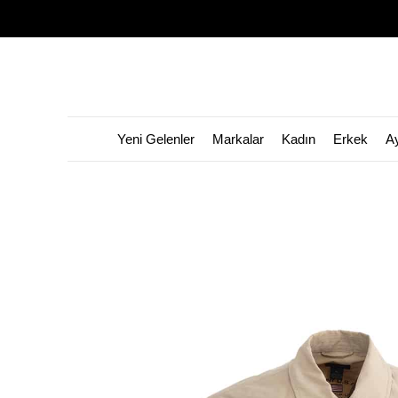
Yeni Gelenler
Markalar
Kadın
Erkek
A
👀 Bu ürünü
798
kişi görüntüledi!