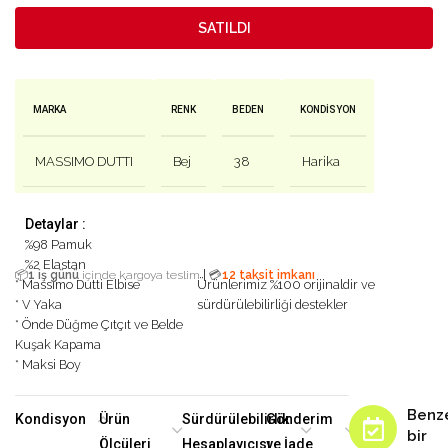
SATILDI
MARKA
RENK
BEDEN
KONDISYON
MASSIMO DUTTI
Bej
38
Harika
Detaylar :
%98 Pamuk
%2 Elastan
|
📦
1 iş günü
içinde kargoya teslim
💳
12 taksit imkanı
* Massimo Dutti Elbise
Ürünlerimiz %100 orijinaldir ve
* V Yaka
sürdürülebilirliği destekler
* Önde Düğme Çıtçıt ve Belde
Kuşak Kapama
* Maksi Boy
Benz
Kondisyon
Ürün
Sürdürülebilirlik
Gönderim
bir
Ölçüleri
Hesaplayıcısı
ve İade