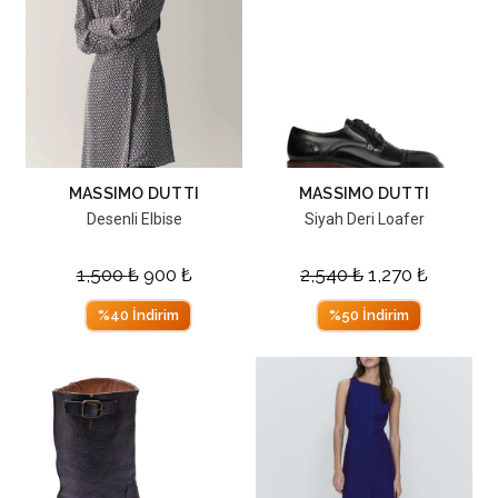
MASSIMO DUTTI
MASSIMO DUTTI
Desenli Elbise
Siyah Deri Loafer
1,500
₺
900
₺
2,540
₺
1,270
₺
%40 İndirim
%50 İndirim