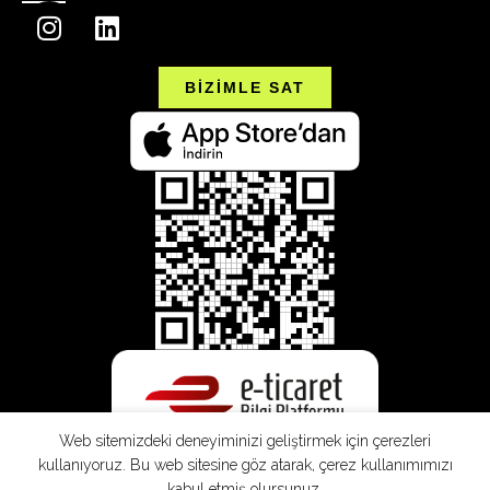
BİZİMLE SAT
Web sitemizdeki deneyiminizi geliştirmek için çerezleri
kullanıyoruz. Bu web sitesine göz atarak, çerez kullanımımızı
kabul etmiş olursunuz.