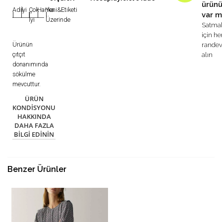
ürün
Adil
İyi
Çok
Harika
Yeni&Etiketi
var m
|
|
|
|
|
İyi
Üzerinde
Satma
için h
Ürünün
rande
çıtçıt
alın
donanımında
sökülme
mevcuttur.
ÜRÜN
KONDISYONU
HAKKINDA
DAHA FAZLA
BILGI EDININ
Benzer Ürünler