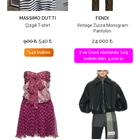
MASSIMO DUTTI
FENDI
Çizgili T-shirt
Vintage Zucca Monogram
Pantolon
900
₺
540
₺
24,000
₺
%40 İndirim
2 ve Üzeri Alımlarda %25
İndirim (Min. 5,000 ₺)