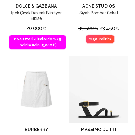
DOLCE & GABBANA
ACNE STUDIOS
İpek Çiçek Desenli Büstiyer
Siyah Bomber Ceket
Elbise
20,000
₺
33,500
₺
23,450
₺
2 ve Üzeri Alımlarda %25
%30 İndirim
İndirim (Min. 5,000 ₺)
BURBERRY
MASSIMO DUTTI