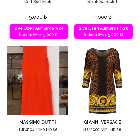
Golf Şort Etek
Siyah Sandalet
9,000
₺
5,000
₺
2 ve Üzeri Alımlarda %25
2 ve Üzeri Alımlarda %25
İndirim (Min. 5,000 ₺)
İndirim (Min. 5,000 ₺)
MASSIMO DUTTI
GIANNI VERSACE
Turuncu Triko Elbise
Barocco Mini Elbise