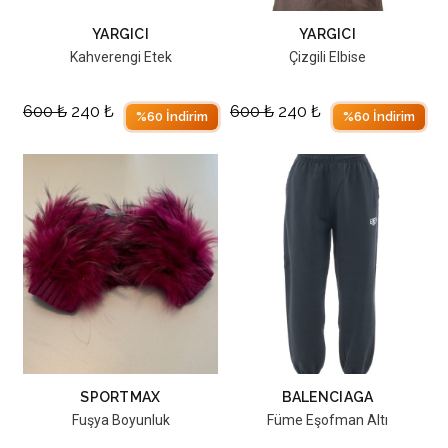
YARGICI
YARGICI
Kahverengi Etek
Çizgili Elbise
600
₺
240
₺
600
₺
240
₺
%60 İndirim
%60 İndirim
SPORTMAX
BALENCIAGA
Fuşya Boyunluk
Füme Eşofman Altı