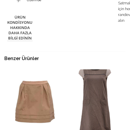
Satma
için h
rande
ÜRÜN
alın
KONDISYONU
HAKKINDA
DAHA FAZLA
BILGI EDININ
Benzer Ürünler