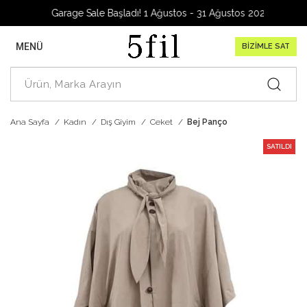
Garage Sale Başladı! 1 Ağustos - 31 Ağustos 2026
MENÜ
BİZİMLE SAT
Ana Sayfa
Kadın
Dış Giyim
Ceket
Bej Panço
SATILDI