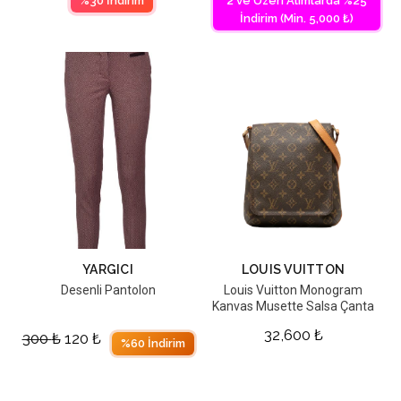
%30 İndirim
2 ve Üzeri Alımlarda %25
İndirim (Min. 5,000 ₺)
YARGICI
LOUIS VUITTON
Desenli Pantolon
Louis Vuitton Monogram
Kanvas Musette Salsa Çanta
32,600
₺
300
₺
120
₺
%60 İndirim