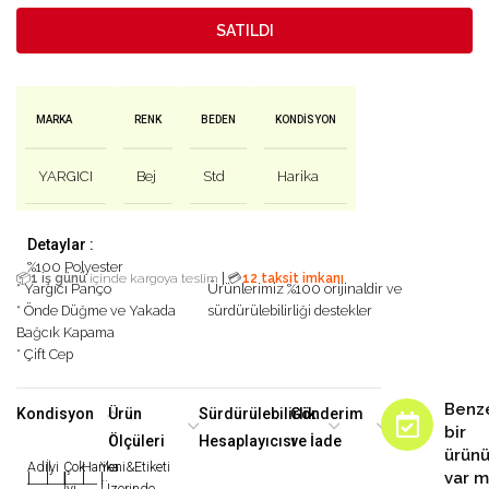
SATILDI
MARKA
RENK
BEDEN
KONDISYON
YARGICI
Bej
Std
Harika
Detaylar :
%100 Polyester
|
📦
1 iş günü
içinde kargoya teslim
💳
12 taksit imkanı
* Yargıcı Panço
Ürünlerimiz %100 orijinaldir ve
* Önde Düğme ve Yakada
sürdürülebilirliği destekler
Bağcık Kapama
* Çift Cep
Benz
Kondisyon
Ürün
Sürdürülebilirlik
Gönderim
bir
Ölçüleri
Hesaplayıcısı
ve İade
ürün
Adil
İyi
Çok
Harika
Yeni&Etiketi
var m
|
|
|
|
|
İyi
Üzerinde