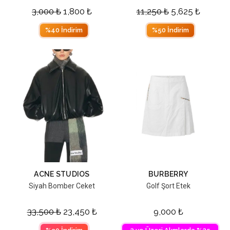
3,000
₺
1,800
₺
11,250
₺
5,625
₺
%40 İndirim
%50 İndirim
ACNE STUDIOS
BURBERRY
Siyah Bomber Ceket
Golf Şort Etek
33,500
₺
23,450
₺
9,000
₺