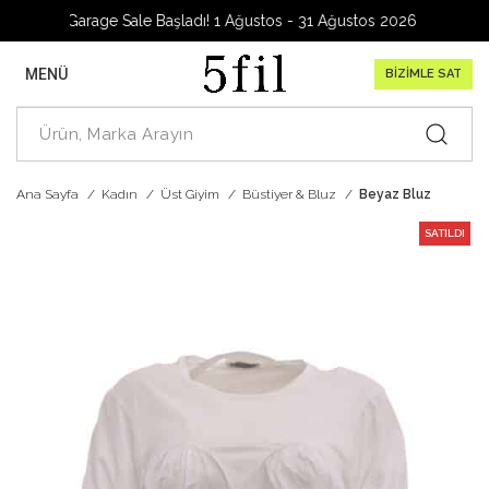
Garage Sale Başladı! 1 Ağustos - 31 Ağustos 2026
MENÜ
BİZİMLE SAT
Ana Sayfa
Kadın
Üst Giyim
Büstiyer & Bluz
Beyaz Bluz
SATILDI