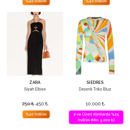
%40 İndirim
%40 İndirim
ZARA
SIEDRES
Siyah Elbise
Desenli Triko Bluz
750
₺
450
₺
10,000
₺
%40 İndirim
2 ve Üzeri Alımlarda %25
İndirim (Min. 5,000 ₺)