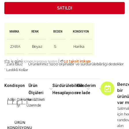
SATILDI
MARKA
RENK
BEDEN
KONDISYON
ZARA
Beyaz
S
Harika
|
📦
1 iş günü
içinde kargoya teslim
💳
12 taksit imkanı
* Zara Bluz
Ürünlerimiz %100 orijinaldir ve sürdürülebilirliği destekler
* Lastikli Kollar
Benz
Kondisyon
Ürün
Sürdürülebilirlik
Gönderim
bir
Ölçüleri
Hesaplayıcısı
ve İade
ürün
Adil
İyi
Çok
Harika
Yeni&Etiketi
var m
|
|
|
|
|
İyi
Üzerinde
Satma
için h
rande
ÜRÜN
alın
KONDISYONU