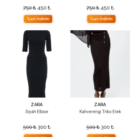
750
₺
450
₺
750
₺
450
₺
%40 İndirim
%40 İndirim
ZARA
ZARA
Siyah Elbise
Kahverengi Triko Etek
500
₺
300
₺
500
₺
300
₺