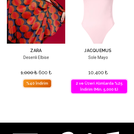
ZARA
JACQUEMUS
Desenli Elbise
Sole Mayo
1,000
₺
600
₺
10,400
₺
%40 İndirim
2 ve Üzeri Alımlarda %25
İndirim (Min. 5,000 ₺)