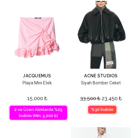
JACQUEMUS
ACNE STUDIOS
Playa Mini Etek
Siyah Bomber Ceket
15,000
₺
33,500
₺
23,450
₺
2 ve Üzeri Alımlarda %25
%30 İndirim
İndirim (Min. 5,000 ₺)