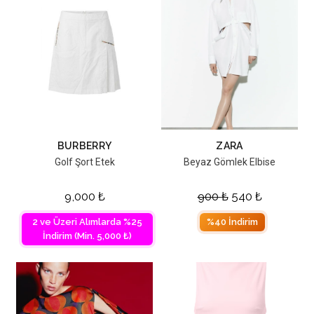
BURBERRY
ZARA
Golf Şort Etek
Beyaz Gömlek Elbise
9,000
₺
900
₺
540
₺
2 ve Üzeri Alımlarda %25
%40 İndirim
İndirim (Min. 5,000 ₺)