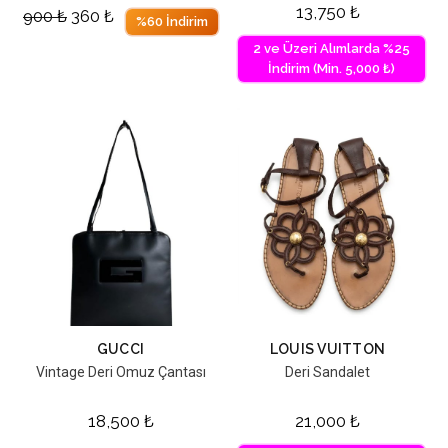
13,750
₺
900
₺
360
₺
%60 İndirim
2 ve Üzeri Alımlarda %25
İndirim (Min. 5,000 ₺)
GUCCI
LOUIS VUITTON
Vintage Deri Omuz Çantası
Deri Sandalet
18,500
₺
21,000
₺