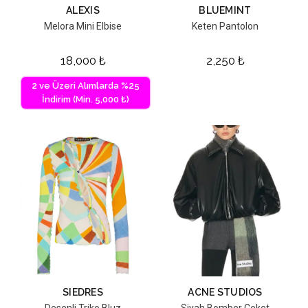
ALEXIS
BLUEMINT
Melora Mini Elbise
Keten Pantolon
18,000
₺
2,250
₺
2 ve Üzeri Alımlarda %25
İndirim (Min. 5,000 ₺)
SIEDRES
ACNE STUDIOS
Desenli Triko Bluz
Siyah Bomber Ceket