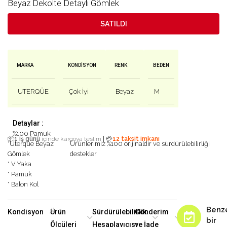
Beyaz Dekolte Detaylı Gömlek
SATILDI
MARKA
KONDISYON
RENK
BEDEN
UTERQÜE
Çok İyi
Beyaz
M
Detaylar :
%100 Pamuk
|
📦
1 iş günü
içinde kargoya teslim
💳
12 taksit imkanı
*Uterqüe Beyaz
Ürünlerimiz %100 orijinaldir ve sürdürülebilirliği
Gömlek
destekler
* V Yaka
* Pamuk
* Balon Kol
Benz
Kondisyon
Ürün
Sürdürülebilirlik
Gönderim
bir
Ölçüleri
Hesaplayıcısı
ve İade