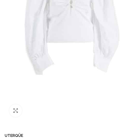
Büyütmek için tıklayın
UTERQÜE