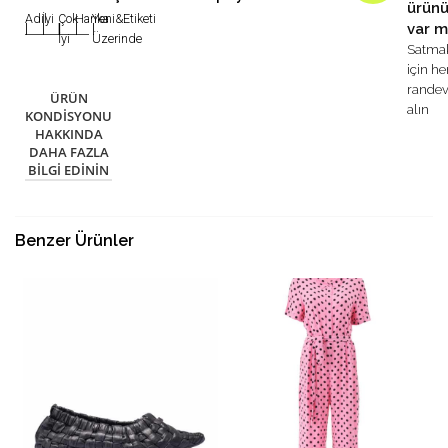
ürün
Adil
İyi
Çok
Harika
Yeni&Etiketi
var m
|
|
|
|
|
İyi
Üzerinde
Satma
için h
rande
ÜRÜN
alın
KONDISYONU
HAKKINDA
DAHA FAZLA
BILGI EDININ
Benzer Ürünler