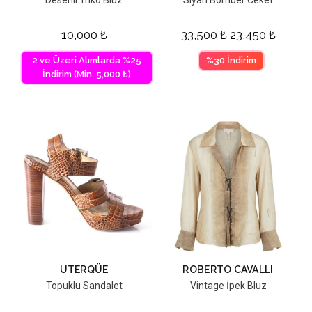
10,000
₺
33,500
₺
23,450
₺
2 ve Üzeri Alımlarda %25
%30 İndirim
İndirim (Min. 5,000 ₺)
UTERQÜE
ROBERTO CAVALLI
Topuklu Sandalet
Vintage İpek Bluz