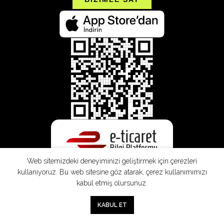
Web sitemizdeki deneyiminizi geliştirmek için çerezleri
kullanıyoruz. Bu web sitesine göz atarak, çerez kullanımımızı
kabul etmiş olursunuz.
0
KABUL ET
Mağaza
Sepet
Hesabım
Mesafeli
Konsinye
Müşteri
Doğrudan
Üyelik