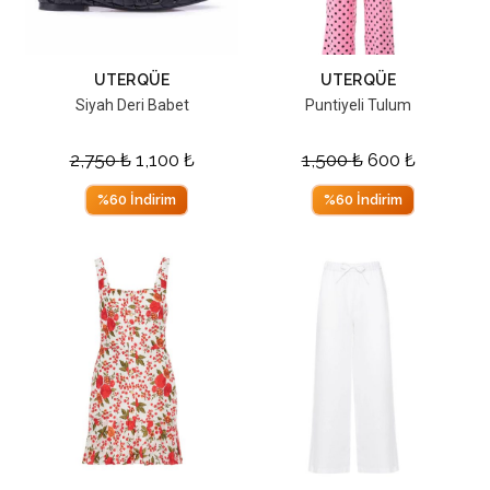
UTERQÜE
UTERQÜE
Siyah Deri Babet
Puntiyeli Tulum
2,750
₺
1,100
₺
1,500
₺
600
₺
%60 İndirim
%60 İndirim