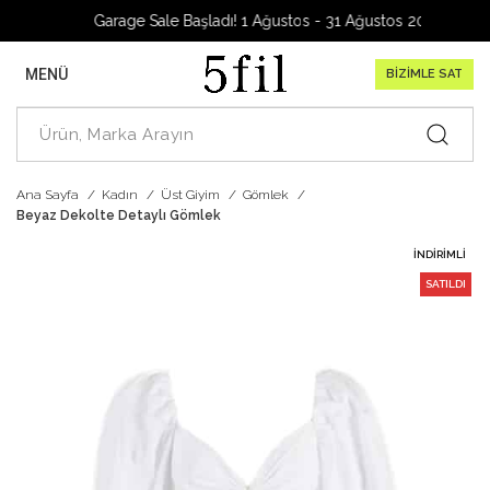
Garage Sale Başladı! 1 Ağustos - 31 Ağustos 2026
MENÜ
BİZİMLE SAT
Ana Sayfa
Kadın
Üst Giyim
Gömlek
Beyaz Dekolte Detaylı Gömlek
İNDIRIMLI
SATILDI