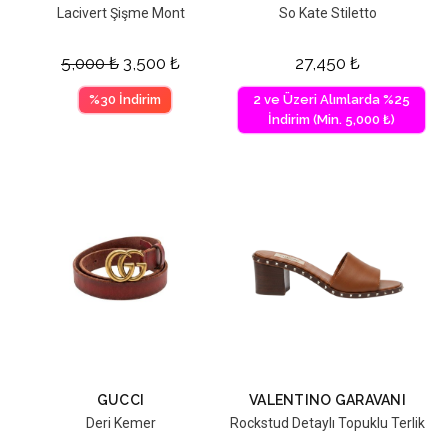
Lacivert Şişme Mont
So Kate Stiletto
5,000
₺
3,500
₺
27,450
₺
%30 İndirim
2 ve Üzeri Alımlarda %25
İndirim (Min. 5,000 ₺)
GUCCI
VALENTINO GARAVANI
Deri Kemer
Rockstud Detaylı Topuklu Terlik