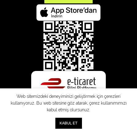
Web sitemizdeki deneyiminizi geliştirmek için çerezleri
kullanıyoruz. Bu web sitesine göz atarak, çerez kullanımımızı
kabul etmiş olursunuz.
SEPETE EKLE
0
KABUL ET
Mağaza
Sepet
Hesabım
Mesafeli
Konsinye
Müşteri
Doğrudan
Üyelik