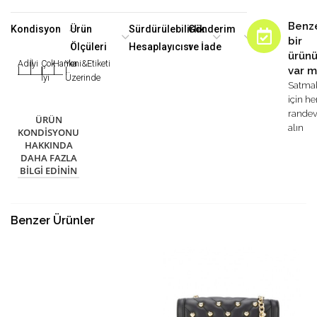
Benz
Kondisyon
Ürün
Sürdürülebilirlik
Gönderim
bir
Ölçüleri
Hesaplayıcısı
ve İade
ürün
Adil
İyi
Çok
Harika
Yeni&Etiketi
var m
|
|
|
|
|
İyi
Üzerinde
Satma
için h
rande
ÜRÜN
alın
KONDISYONU
HAKKINDA
DAHA FAZLA
BILGI EDININ
Benzer Ürünler