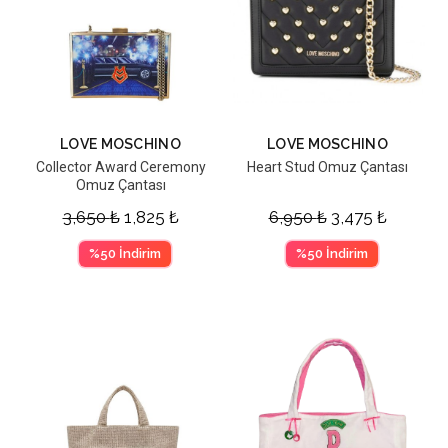
LOVE MOSCHINO
LOVE MOSCHINO
Collector Award Ceremony
Heart Stud Omuz Çantası
Omuz Çantası
3,650
₺
1,825
₺
6,950
₺
3,475
₺
%50 İndirim
%50 İndirim