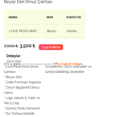
Beyaz Deri Omuz Çantası
MARKA
RENK
KONDISYON
LOVE MOSCHINO
Beyaz
Harika
3,500
₺
7,000
₺
%50 İndirim
Detaylar :
%100 Deri
|
📦
1 iş günü
içinde kargoya teslim
💳
12 taksit imkanı
* Love Moschino Omuz
Ürünlerimiz %100 orijinaldir ve
Çantası
sürdürülebilirliği destekler
* Beyaz Deri
* Üstte Fermuar Kapama
* Zincir Bağlantılı Omuz
Askısı
* Logo Jakarlı İç Astar ve
Tek İç Cep
* Gümüş Tonlu Donanım
* Toz Torbası Dahildir