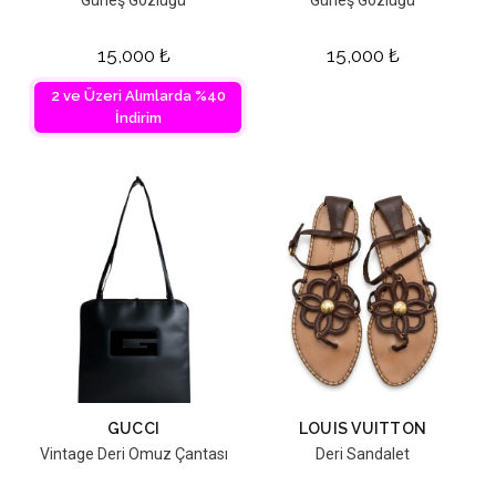
Güneş Gözlüğü
Güneş Gözlüğü
15,000
₺
15,000
₺
2 ve Üzeri Alımlarda %40
İndirim
GUCCI
LOUIS VUITTON
Vintage Deri Omuz Çantası
Deri Sandalet