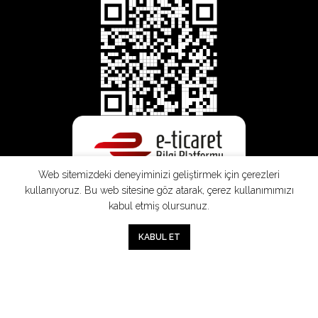
Web sitemizdeki deneyiminizi geliştirmek için çerezleri
kullanıyoruz. Bu web sitesine göz atarak, çerez kullanımımızı
kabul etmiş olursunuz.
0
KABUL ET
Mağaza
Sepet
Hesabım
Mesafeli
Konsinye
Müşteri
Doğrudan
Üyelik
Satış
Sözleşmesi
Aydınlatma
Satış
Sözleşmesi
Sözleşmesi
Metni
Sözleşmesi
;