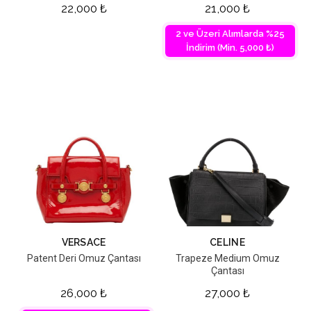
22,000
₺
21,000
₺
2 ve Üzeri Alımlarda %25
İndirim (Min. 5,000 ₺)
VERSACE
CELINE
Patent Deri Omuz Çantası
Trapeze Medium Omuz
Çantası
26,000
₺
27,000
₺