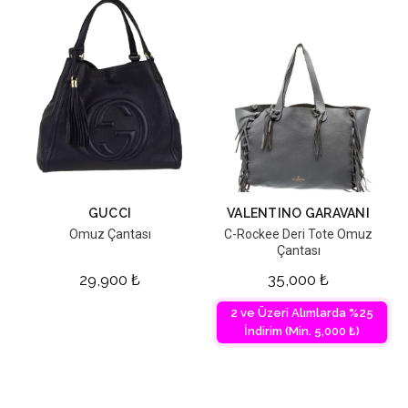
GUCCI
VALENTINO GARAVANI
Omuz Çantası
C-Rockee Deri Tote Omuz
Çantası
29,900
₺
35,000
₺
2 ve Üzeri Alımlarda %25
İndirim (Min. 5,000 ₺)