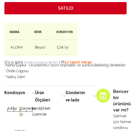
SATILDI
MARKA
RENK
KONDISYON
ALOHA
Beyaz
Çok İyi
|
📦
1 iş günü
içinde kargoya teslim
💳
12 taksit imkanı
*Aloha Şapka
Ürünlerimiz %100 orijinaldir ve sürdürülebilirliği destekler
* Önde Logosu
* Nakış İzleri
Benzer
Kondisyon
Ürün
Gönderim
bir
Ölçüleri
ve İade
ürününü
Adil
İyi
Çok
Harika
Yeni&Etiketi
var mı?
|
|
|
|
|
İyi
Üzerinde
Satmak
için heme
randevu