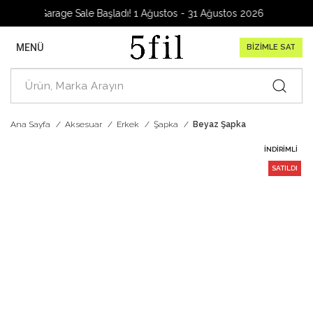
Garage Sale Başladı! 1 Ağustos - 31 Ağustos 2026
MENÜ
BİZİMLE SAT
Ana Sayfa
Aksesuar
Erkek
Şapka
Beyaz Şapka
İNDIRIMLI
SATILDI