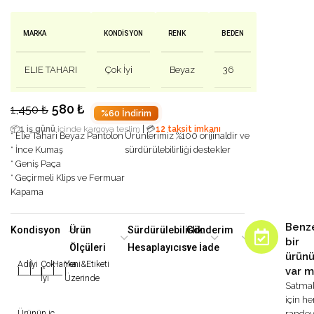
MARKA
KONDISYON
RENK
BEDEN
ELIE TAHARI
Çok İyi
Beyaz
36
580
₺
1,450
₺
%60 İndirim
|
📦
1 iş günü
içinde kargoya teslim
💳
12 taksit imkanı
* Elie Tahari Beyaz Pantolon
Ürünlerimiz %100 orijinaldir ve
* İnce Kumaş
sürdürülebilirliği destekler
* Geniş Paça
* Geçirmeli Klips ve Fermuar
Kapama
Benz
Kondisyon
Ürün
Sürdürülebilirlik
Gönderim
bir
Ölçüleri
Hesaplayıcısı
ve İade
ürün
Adil
İyi
Çok
Harika
Yeni&Etiketi
var m
|
|
|
|
|
İyi
Üzerinde
Satma
için h
Ürünün iç
rande