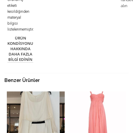
etiketi
alın
kesildiğinden
materyal
bilgisi
listelenmemiştir.
ÜRÜN
KONDISYONU
HAKKINDA
DAHA FAZLA
BILGI EDININ
Benzer Ürünler