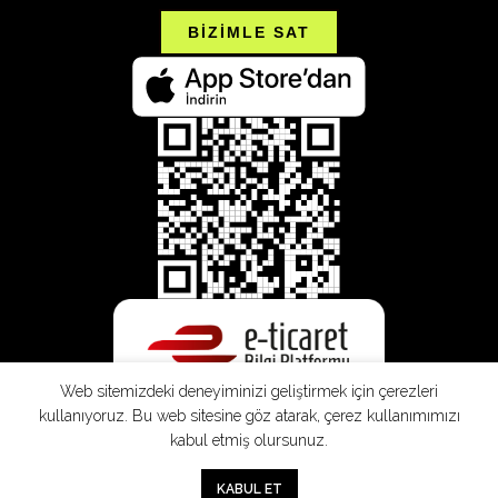
BİZİMLE SAT
Web sitemizdeki deneyiminizi geliştirmek için çerezleri
kullanıyoruz. Bu web sitesine göz atarak, çerez kullanımımızı
kabul etmiş olursunuz.
SEPETE EKLE
0
KABUL ET