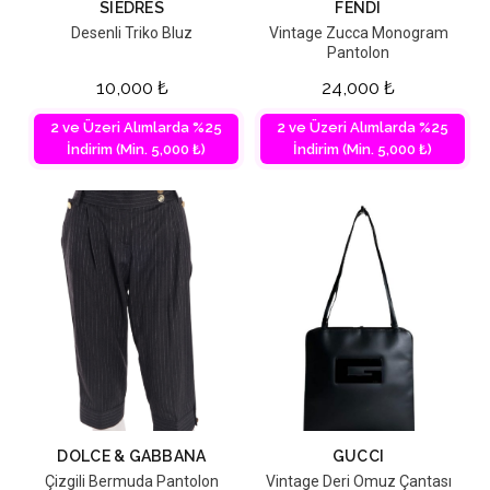
SIEDRES
FENDI
Desenli Triko Bluz
Vintage Zucca Monogram
Pantolon
10,000
₺
24,000
₺
2 ve Üzeri Alımlarda %25
2 ve Üzeri Alımlarda %25
İndirim (Min. 5,000 ₺)
İndirim (Min. 5,000 ₺)
DOLCE & GABBANA
GUCCI
Çizgili Bermuda Pantolon
Vintage Deri Omuz Çantası