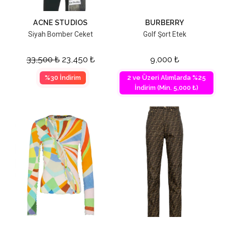
ACNE STUDIOS
BURBERRY
Siyah Bomber Ceket
Golf Şort Etek
33,500
₺
23,450
₺
9,000
₺
%30 İndirim
2 ve Üzeri Alımlarda %25
İndirim (Min. 5,000 ₺)