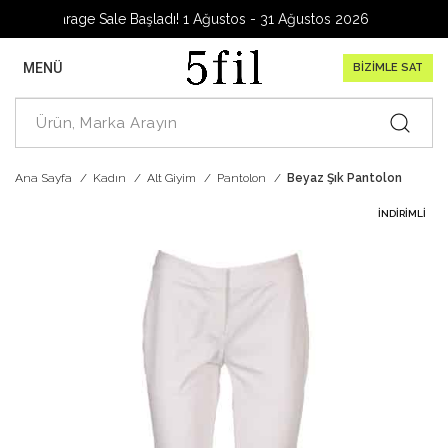
Garage Sale Başladı! 1 Ağustos - 31 Ağustos 2026
MENÜ
BİZİMLE SAT
Ana Sayfa
Kadın
Alt Giyim
Pantolon
Beyaz Şık Pantolon
İNDIRIMLI