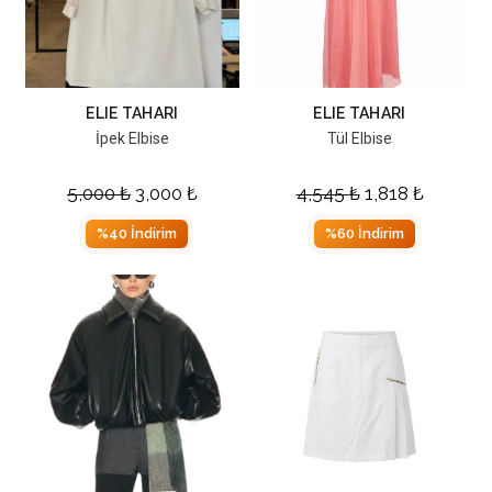
ELIE TAHARI
ELIE TAHARI
İpek Elbise
Tül Elbise
5,000
₺
3,000
₺
4,545
₺
1,818
₺
%40 İndirim
%60 İndirim