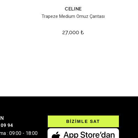
CELINE
Trapeze Medium Omuz Çantası
27,000
₺
IN
BİZİMLE SAT
 09 94
ma : 09:00 - 18:00