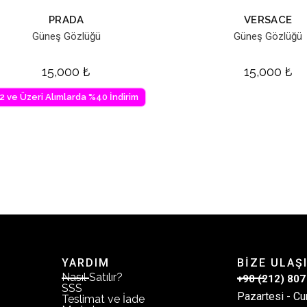
PRADA
VERSACE
Güneş Gözlüğü
Güneş Gözlüğü
15,000
₺
15,000
₺
2 ve Üzeri Alımlarda %40 İndirim
YARDIM
BİZE ULAŞ
Nasıl Satılır?
+90 (212) 807
SSS
Pazartesi - Cu
Teslimat ve İade