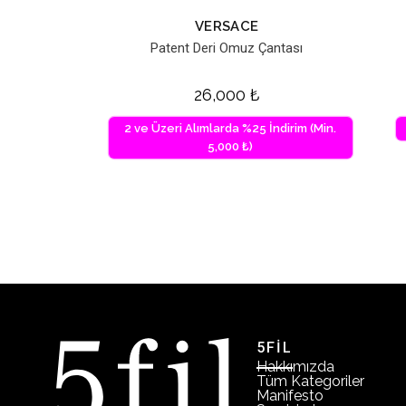
VERSACE
Patent Deri Omuz Çantası
26,000
₺
2 ve Üzeri Alımlarda %25 İndirim (Min.
5,000 ₺)
5FİL
Hakkımızda
Tüm Kategoriler
Manifesto