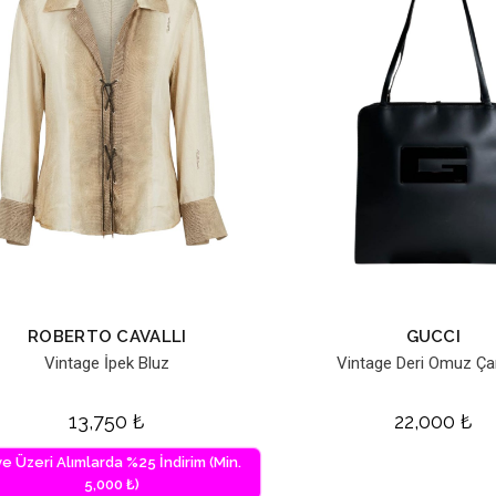
ROBERTO CAVALLI
GUCCI
Vintage İpek Bluz
Vintage Deri Omuz Ça
13,750
₺
22,000
₺
ve Üzeri Alımlarda %25 İndirim (Min.
5,000 ₺)