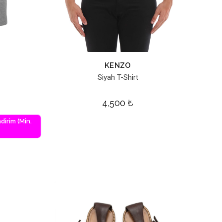
KENZO
Siyah T-Shirt
4,500
₺
dirim (Min.