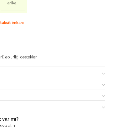
Harika
 taksit imkanı
ülebilirliği destekler
 var mı?
evu alın