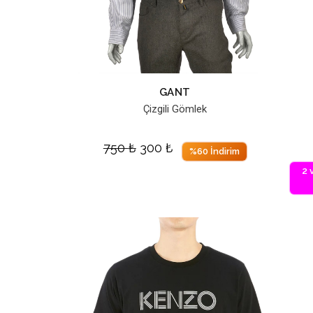
GANT
Çizgili Gömlek
750
₺
300
₺
%60 İndirim
2 