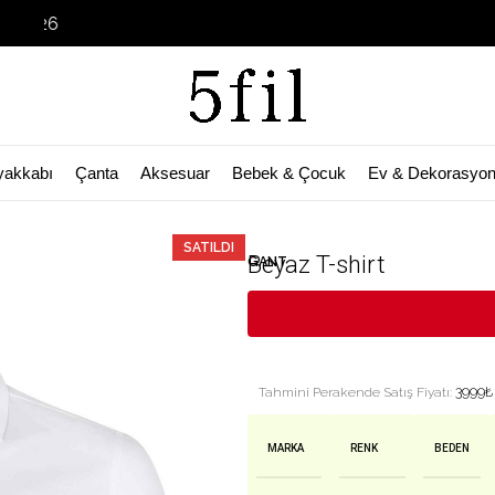
Garage Sal
yakkabı
Çanta
Aksesuar
Bebek & Çocuk
Ev & Dekorasyo
🛒 Bu ürün
45
kişinin sepetinde!
SATILDI
Beyaz T-shirt
GANT
3999
₺
Tahmini Perakende Satış Fiyatı:
MARKA
RENK
BEDEN