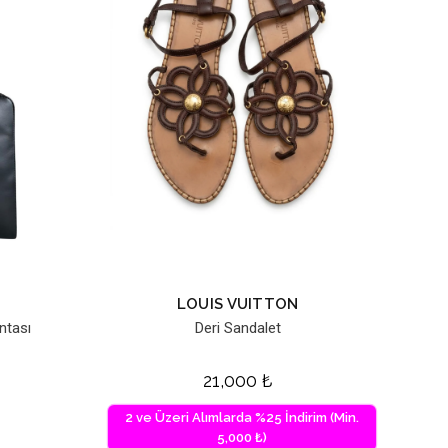
LOUIS VUITTON
ntası
Deri Sandalet
21,000
₺
2 ve Üzeri Alımlarda %25 İndirim (Min.
5,000 ₺)