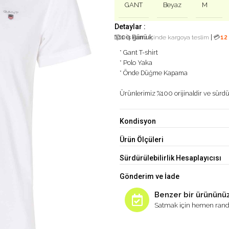
GANT
Beyaz
M
Detaylar :
%100 Pamuk
|
📦
1 iş günü
içinde kargoya teslim
💳
12
* Gant T-shirt
* Polo Yaka
* Önde Düğme Kapama
Ürünlerimiz %100 orijinaldir ve sürdür
Kondisyon
Ürün Ölçüleri
Sürdürülebilirlik Hesaplayıcısı
Gönderim ve İade
Benzer bir ürününüz
Satmak için hemen rand