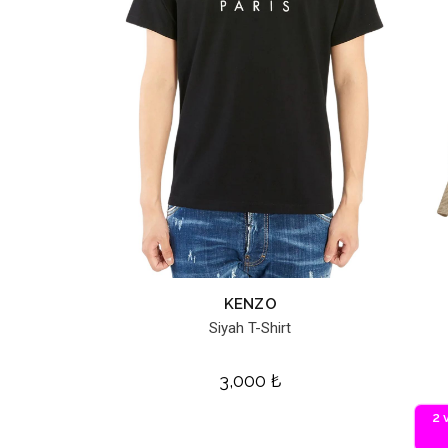
KENZO
Siyah T-Shirt
3,000
₺
2 