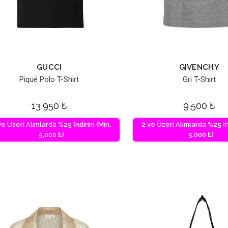
GUCCI
GIVENCHY
Piqué Polo T-Shirt
Gri T-Shirt
13,950
₺
9,500
₺
ve Üzeri Alımlarda %25 İndirim (Min.
2 ve Üzeri Alımlarda %25 İn
5,000 ₺)
5,000 ₺)