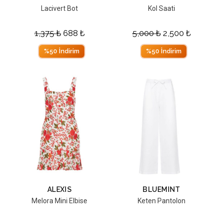
Lacivert Bot
Kol Saati
1,375
₺
688
₺
5,000
₺
2,500
₺
%50 İndirim
%50 İndirim
ALEXIS
BLUEMINT
Melora Mini Elbise
Keten Pantolon