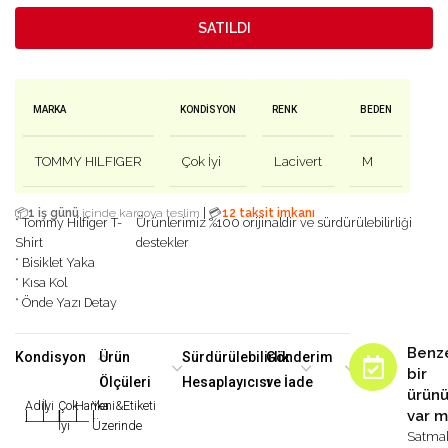
SATILDI
MARKA
KONDISYON
RENK
BEDEN
TOMMY HILFIGER
Çok İyi
Lacivert
M
|
📦
1 iş günü
içinde kargoya teslim
💳
12 taksit imkanı
* Tommy Hilfiger T-
Ürünlerimiz %100 orijinaldir ve sürdürülebilirliği
Shirt
destekler
* Bisiklet Yaka
* Kısa Kol
* Önde Yazı Detay
Benz
Kondisyon
Ürün
Sürdürülebilirlik
Gönderim
bir
Ölçüleri
Hesaplayıcısı
ve İade
ürün
Adil
İyi
Çok
Harika
Yeni&Etiketi
var m
|
|
|
|
|
İyi
Üzerinde
Satma