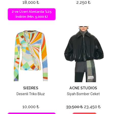
18,000
₺
2,250
₺
2 ve Üzeri Alımlarda %25
İndirim (Min. 5,000 ₺)
SIEDRES
ACNE STUDIOS
Desenli Triko Bluz
Siyah Bomber Ceket
10,000
₺
33,500
₺
23,450
₺