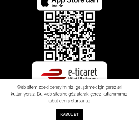
Web sitemizdeki deneyiminizi geliştirmek için çerezleri
kullanıyoruz. Bu web sitesine göz atarak, çerez kullanımımızı
kabul etmiş olursunuz.
0
KABUL ET
Mağaza
Sepet
Hesabım
Mesafeli
Konsinye
Müşteri
Doğrudan
Üyelik
Satış
Sözleşmesi
Aydınlatma
Satış
Sözleşmesi
Sözleşmesi
Metni
Sözleşmesi