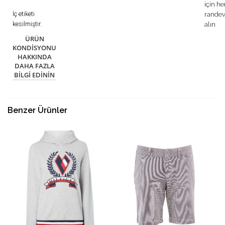
için h
İç etiketi
rande
kesilmiştir.
alın
ÜRÜN
KONDISYONU
HAKKINDA
DAHA FAZLA
BILGI EDININ
Benzer Ürünler