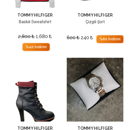
TOMMY HILFIGER
TOMMY HILFIGER
Baskılı Sweatshirt
Çizgili Şort
2,800
₺
1,680
₺
600
₺
240
₺
%60 İndirim
%40 İndirim
TOMMY HILFIGER
TOMMY HILFIGER