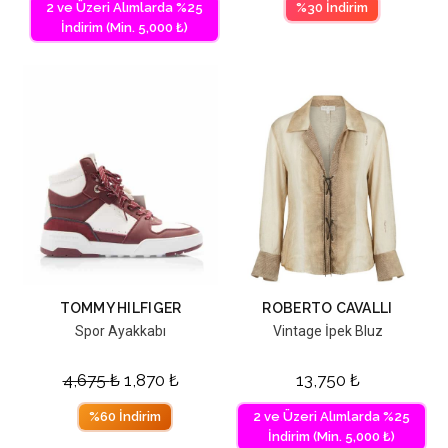
2 ve Üzeri Alımlarda %25
%30 İndirim
İndirim (Min. 5,000 ₺)
TOMMY HILFIGER
ROBERTO CAVALLI
Spor Ayakkabı
Vintage İpek Bluz
4,675
₺
1,870
₺
13,750
₺
%60 İndirim
2 ve Üzeri Alımlarda %25
İndirim (Min. 5,000 ₺)