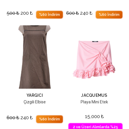
500
₺
200
₺
600
₺
240
₺
%60 İndirim
%60 İndirim
YARGICI
JACQUEMUS
Çizgili Elbise
Playa Mini Etek
15,000
₺
600
₺
240
₺
%60 İndirim
2 ve Üzeri Alımlarda %25