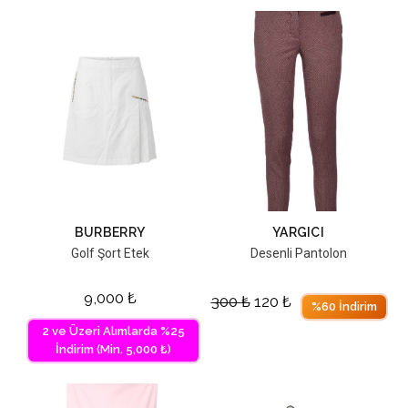
BURBERRY
YARGICI
Golf Şort Etek
Desenli Pantolon
9,000
₺
300
₺
120
₺
%60 İndirim
2 ve Üzeri Alımlarda %25
İndirim (Min. 5,000 ₺)