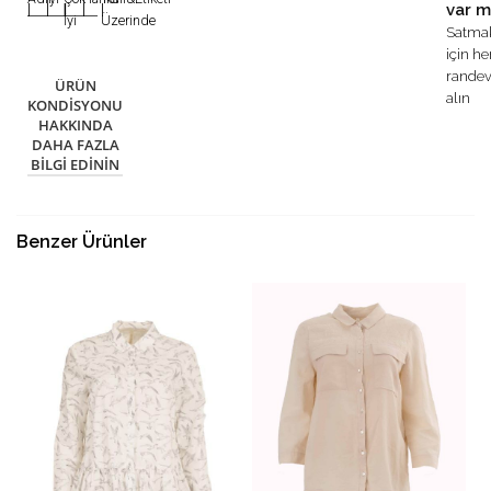
var m
|
|
|
|
|
İyi
Üzerinde
Satma
için h
rande
ÜRÜN
alın
KONDISYONU
HAKKINDA
DAHA FAZLA
BILGI EDININ
Benzer Ürünler