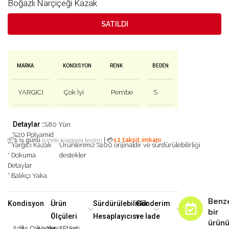
Boğazlı Narçiçeği Kazak
SATILDI
MARKA
KONDISYON
RENK
BEDEN
YARGICI
Çok İyi
Pembe
S
Detaylar :
%80 Yün
%20 Polyamid
|
📦
1 iş günü
içinde kargoya teslim
💳
12 taksit imkanı
* Yargıcı Kazak
Ürünlerimiz %100 orijinaldir ve sürdürülebilirliği
* Dokuma
destekler
Detaylar
* Balıkçı Yaka
Benz
Kondisyon
Ürün
Sürdürülebilirlik
Gönderim
bir
Ölçüleri
Hesaplayıcısı
ve İade
ürün
Adil
İyi
Çok
Harika
Yeni&Etiketi