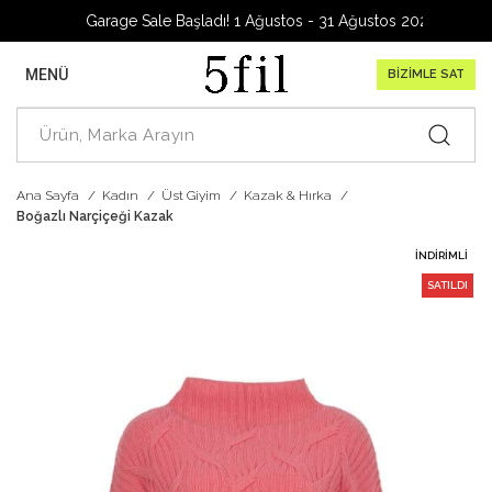
Garage Sale Başladı! 1 Ağustos - 31 Ağustos 2026
MENÜ
BİZİMLE SAT
Ana Sayfa
Kadın
Üst Giyim
Kazak & Hırka
Boğazlı Narçiçeği Kazak
İNDIRIMLI
SATILDI