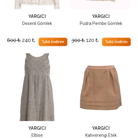
YARGICI
YARGICI
Desenli Gömlek
Pudra Pembe Gömlek
600
₺
240
₺
300
₺
120
₺
%60 İndirim
%60 İndirim
YARGICI
YARGICI
Elbise
Kahverengi Etek