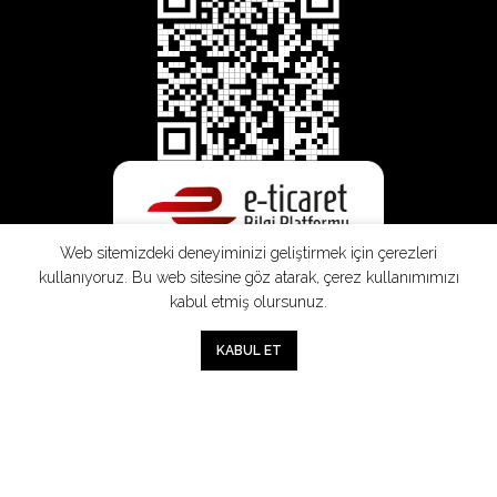
Web sitemizdeki deneyiminizi geliştirmek için çerezleri
kullanıyoruz. Bu web sitesine göz atarak, çerez kullanımımızı
kabul etmiş olursunuz.
0
KABUL ET
Mağaza
Sepet
Hesabım
Mesafeli
Konsinye
Müşteri
Doğrudan
Üyelik
Satış
Sözleşmesi
Aydınlatma
Satış
Sözleşmesi
Sözleşmesi
Metni
Sözleşmesi
;