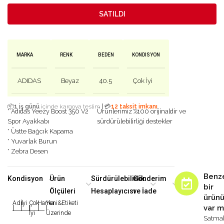
SATILDI
MARKA
RENK
BEDEN
KONDISYON
ADIDAS
Beyaz
40.5
Çok İyi
|
📦
1 iş günü
içinde kargoya teslim
💳
12 taksit imkanı
* Adidas Yeezy Boost 350 V2
Ürünlerimiz %100 orijinaldir ve
Spor Ayakkabı
sürdürülebilirliği destekler
* Üstte Bağcık Kapama
* Yuvarlak Burun
* Zebra Desen
Benz
Kondisyon
Ürün
Sürdürülebilirlik
Gönderim
bir
Ölçüleri
Hesaplayıcısı
ve İade
ürün
Adil
İyi
Çok
Harika
Yeni&Etiketi
var m
|
|
|
|
|
İyi
Üzerinde
Satma