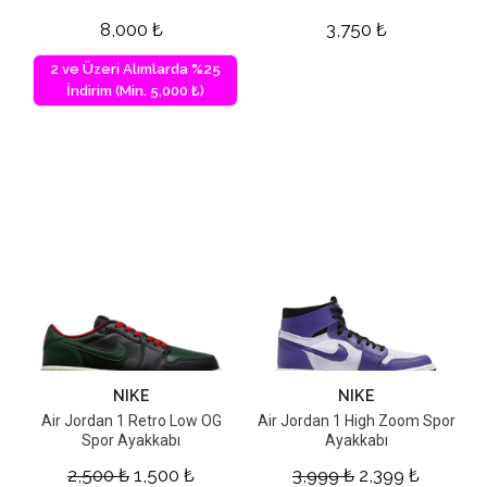
8,000
₺
3,750
₺
2 ve Üzeri Alımlarda %25
İndirim (Min. 5,000 ₺)
NIKE
NIKE
Air Jordan 1 Retro Low OG
Air Jordan 1 High Zoom Spor
Spor Ayakkabı
Ayakkabı
2,500
₺
1,500
₺
3,999
₺
2,399
₺