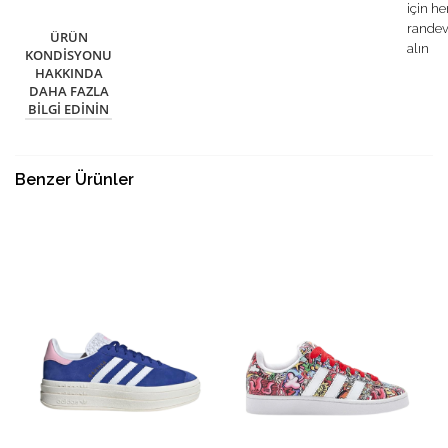
için h
rande
ÜRÜN
alın
KONDISYONU
HAKKINDA
DAHA FAZLA
BILGI EDININ
Benzer Ürünler