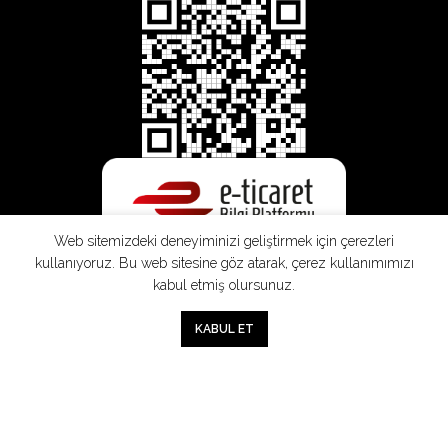
Web sitemizdeki deneyiminizi geliştirmek için çerezleri
kullanıyoruz. Bu web sitesine göz atarak, çerez kullanımımızı
kabul etmiş olursunuz.
0
KABUL ET
Mağaza
Sepet
Hesabım
Mesafeli
Konsinye
Müşteri
Doğrudan
Üyelik
Satış
Sözleşmesi
Aydınlatma
Satış
Sözleşmesi
Sözleşmesi
Metni
Sözleşmesi
;