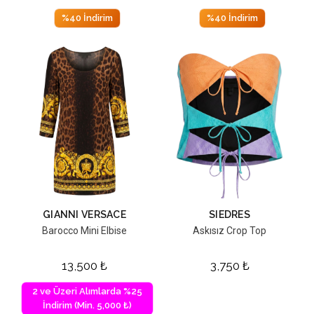
%40 İndirim
%40 İndirim
GIANNI VERSACE
SIEDRES
Barocco Mini Elbise
Askısız Crop Top
13,500
₺
3,750
₺
2 ve Üzeri Alımlarda %25
İndirim (Min. 5,000 ₺)