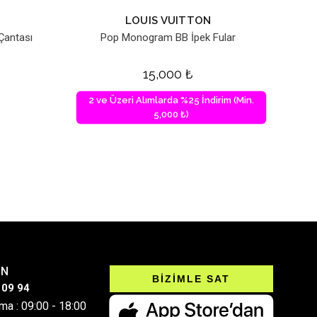
LOUIS VUITTON
Çantası
Pop Monogram BB İpek Fular
15,000
₺
2 ve Üzeri Alımlarda %25 İndirim (Min.
5,000 ₺)
IN
BİZİMLE SAT
 09 94
ma : 09:00 - 18:00