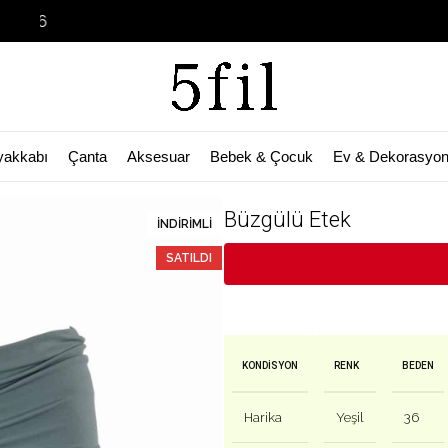
Garage Sale
yakkabı
Çanta
Aksesuar
Bebek & Çocuk
Ev & Dekorasyo
🛒 Bu ürün
53
kişinin sepetinde!
Büzgülü Etek
İNDIRIMLI
SATILDI
KONDISYON
RENK
BEDEN
Harika
Yeşil
36