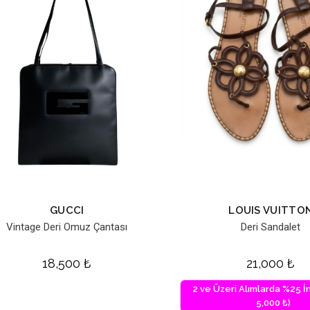
GUCCI
LOUIS VUITTO
Vintage Deri Omuz Çantası
Deri Sandalet
18,500
₺
21,000
₺
2 ve Üzeri Alımlarda %25 İn
5,000 ₺)