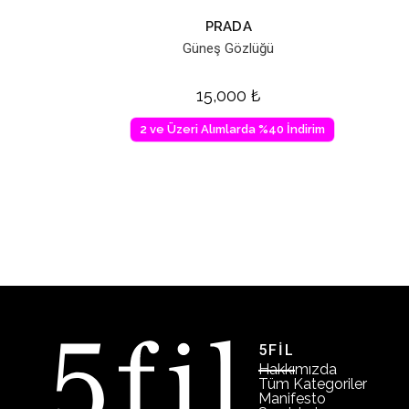
PRADA
Güneş Gözlüğü
15,000
₺
2 ve Üzeri Alımlarda %40 İndirim
5FİL
Hakkımızda
Tüm Kategoriler
Manifesto