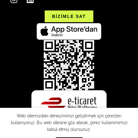
BİZİMLE SAT
Web sitemizdeki deneyiminizi geliştirmek için çerezleri
kullanıyoruz. Bu web sitesine göz atarak, çerez kullanımımızı
kabul etmiş olursunuz.
SEPETE EKLE