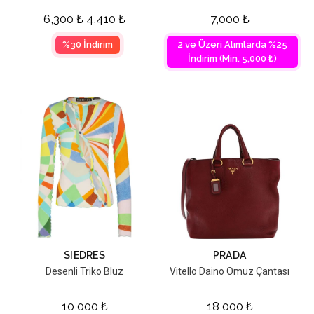
6,300
₺
4,410
₺
7,000
₺
%30 İndirim
2 ve Üzeri Alımlarda %25
İndirim (Min. 5,000 ₺)
SIEDRES
PRADA
Desenli Triko Bluz
Vitello Daino Omuz Çantası
10,000
₺
18,000
₺