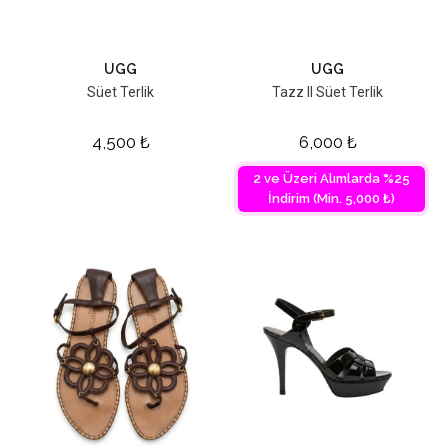
UGG
UGG
Süet Terlik
Tazz II Süet Terlik
4,500
₺
6,000
₺
2 ve Üzeri Alımlarda %25
İndirim (Min. 5,000 ₺)