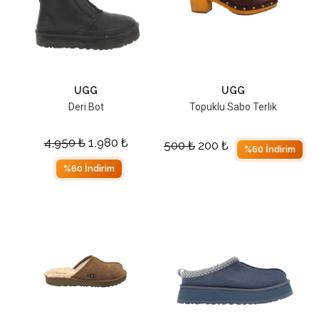
UGG
UGG
Deri Bot
Topuklu Sabo Terlik
4,950
₺
1,980
₺
500
₺
200
₺
%60 İndirim
%60 İndirim