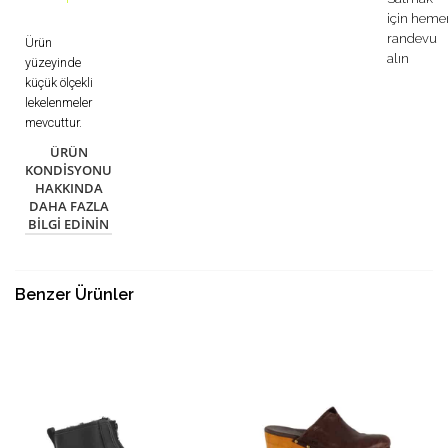
için heme
randevu
Ürün
alın
yüzeyinde
küçük ölçekli
lekelenmeler
mevcuttur.
ÜRÜN
KONDISYONU
HAKKINDA
DAHA FAZLA
BILGI EDININ
Benzer Ürünler