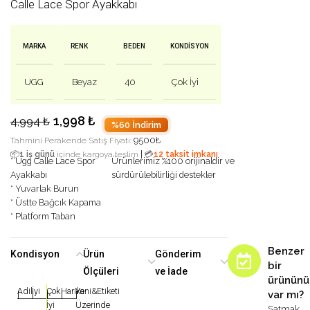
Calle Lace Spor Ayakkabı
MARKA
RENK
BEDEN
KONDISYON
UGG
Beyaz
40
Çok İyi
1,998
₺
4,994
₺
%60 İndirim
9500
₺
Tahmini Perakende Satış Fiyatı:
|
📦
1 iş günü
içinde kargoya teslim
💳
12 taksit imkanı
* Ugg Calle Lace Spor
Ürünlerimiz %100 orijinaldir ve
Ayakkabı
sürdürülebilirliği destekler
* Yuvarlak Burun
* Üstte Bağcık Kapama
* Platform Taban
Benzer
Kondisyon
Ürün
Gönderim
bir
Ölçüleri
ve İade
ürününü
Adil
İyi
Çok
Harika
Yeni&Etiketi
var mı?
|
|
|
|
|
İyi
Üzerinde
Satmak