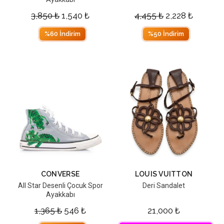
3,850
₺
1,540
₺
4,455
₺
2,228
₺
%60 İndirim
%50 İndirim
CONVERSE
LOUIS VUITTON
All Star Desenli Çocuk Spor
Deri Sandalet
Ayakkabı
1,365
₺
546
₺
21,000
₺