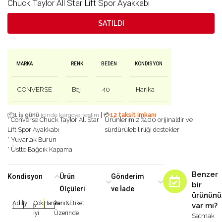
Chuck Taylor All Star Lift Spor Ayakkabı
SATILDI
MARKA
RENK
BEDEN
KONDISYON
CONVERSE
Bej
40
Harika
|
📦
1 iş günü
içinde kargoya teslim
💳
12 taksit imkanı
* Converse Chuck Taylor All Star
Ürünlerimiz %100 orijinaldir ve
Lift Spor Ayakkabı
sürdürülebilirliği destekler
* Yuvarlak Burun
* Üstte Bağcık Kapama
Benzer
Kondisyon
Ürün
Gönderim
bir
Ölçüleri
ve İade
ürününü
Adil
İyi
Çok
Harika
Yeni&Etiketi
var mı?
|
|
|
|
|
İyi
Üzerinde
Satmak