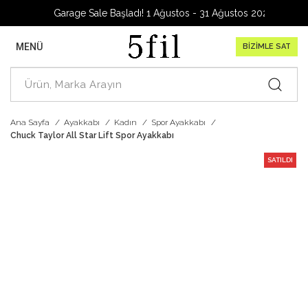
Garage Sale Başladı! 1 Ağustos - 31 Ağustos 2026
MENÜ
BİZİMLE SAT
Ana Sayfa
Ayakkabı
Kadın
Spor Ayakkabı
Chuck Taylor All Star Lift Spor Ayakkabı
SATILDI