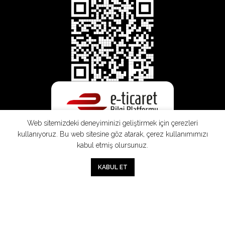
Web sitemizdeki deneyiminizi geliştirmek için çerezleri
kullanıyoruz. Bu web sitesine göz atarak, çerez kullanımımızı
kabul etmiş olursunuz.
0
KABUL ET
Mağaza
Sepet
Hesabım
Mesafeli
Konsinye
Müşteri
Doğrudan
Üyelik
Satış
Sözleşmesi
Aydınlatma
Satış
Sözleşmesi
Sözleşmesi
Metni
Sözleşmesi
;