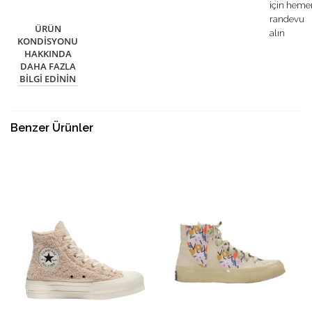
için heme
randevu
ÜRÜN
alın
KONDISYONU
HAKKINDA
DAHA FAZLA
BILGI EDININ
Benzer Ürünler