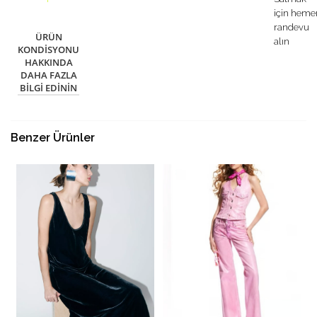
için heme
randevu
ÜRÜN
alın
KONDISYONU
HAKKINDA
DAHA FAZLA
BILGI EDININ
Benzer Ürünler