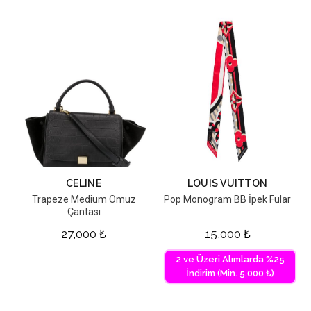
CELINE
LOUIS VUITTON
Trapeze Medium Omuz
Pop Monogram BB İpek Fular
Çantası
27,000
₺
15,000
₺
2 ve Üzeri Alımlarda %25
İndirim (Min. 5,000 ₺)