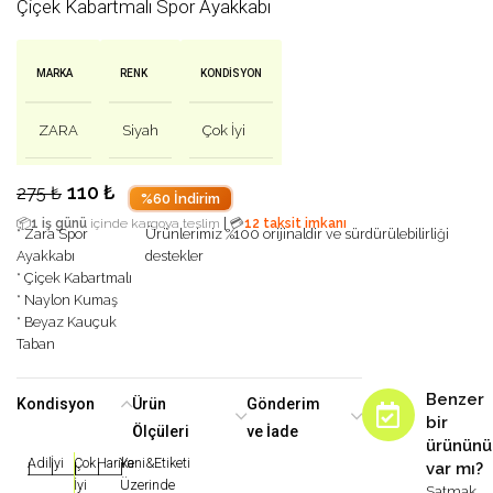
Çiçek Kabartmalı Spor Ayakkabı
MARKA
RENK
KONDISYON
ZARA
Siyah
Çok İyi
110
₺
275
₺
%60 İndirim
|
📦
1 iş günü
içinde kargoya teslim
💳
12 taksit imkanı
* Zara Spor
Ürünlerimiz %100 orijinaldir ve sürdürülebilirliği
Ayakkabı
destekler
* Çiçek Kabartmalı
* Naylon Kumaş
* Beyaz Kauçuk
Taban
Benzer
Kondisyon
Ürün
Gönderim
bir
Ölçüleri
ve İade
ürününü
Adil
İyi
Çok
Harika
Yeni&Etiketi
var mı?
|
|
|
|
|
İyi
Üzerinde
Satmak