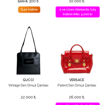
500
₺
300
₺
10,000
₺
%40 İndirim
2 ve Üzeri Alımlarda %25
İndirim (Min. 5,000 ₺)
GUCCI
VERSACE
Vintage Deri Omuz Çantası
Patent Deri Omuz Çantası
22,000
₺
26,000
₺