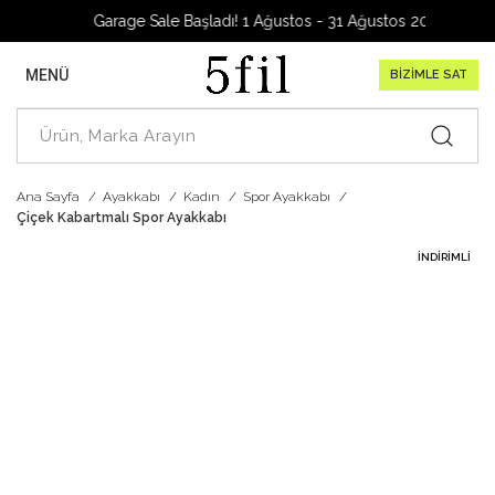
Garage Sale Başladı! 1 Ağustos - 31 Ağustos 2026
MENÜ
BİZİMLE SAT
Ana Sayfa
Ayakkabı
Kadın
Spor Ayakkabı
Çiçek Kabartmalı Spor Ayakkabı
İNDIRIMLI