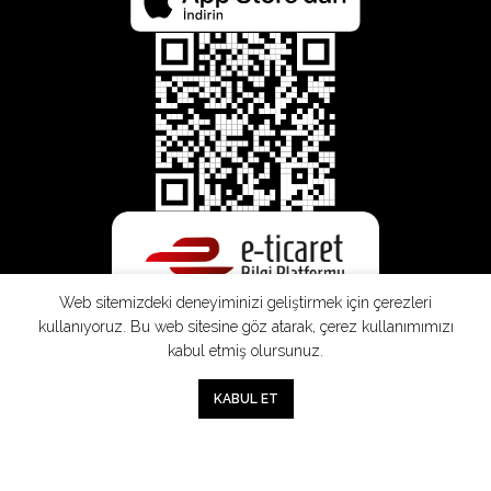
Web sitemizdeki deneyiminizi geliştirmek için çerezleri
kullanıyoruz. Bu web sitesine göz atarak, çerez kullanımımızı
kabul etmiş olursunuz.
SEPETE EKLE
0
KABUL ET
Mağaza
Sepet
Hesabım
Mesafeli
Konsinye
Müşteri
Doğrudan
Üyelik
Satış
Sözleşmesi
Aydınlatma
Satış
Sözleşmesi
Sözleşmesi
Metni
Sözleşmesi