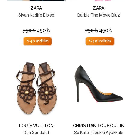
ZARA
ZARA
Siyah Kadife Elbise
Barbie The Movie Bluz
750
₺
450
₺
750
₺
450
₺
%40 İndirim
%40 İndirim
LOUIS VUITTON
CHRISTIAN LOUBOUTIN
Deri Sandalet
So Kate Topuklu Ayakkabı