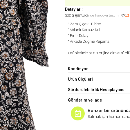
Detaylar :
%100 Pamuk
|
📦
1 iş günü
içinde kargoya teslim
💳
12
* Zara Çiçekli Elbise
* Volanlı Karpuz Kol
* Fırfır Detay
* Arkada Düğme Kapama
Ürünlerimiz %100 orijinaldir ve sürdür
Kondisyon
Ürün Ölçüleri
Sürdürülebilirlik Hesaplayıcısı
Gönderim ve İade
Benzer bir ürününüz
Satmak için hemen rand