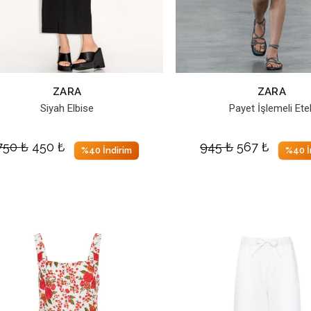
ZARA
ZARA
Siyah Elbise
Payet İşlemeli Ete
750
₺
450
₺
945
₺
567
₺
%40 İndirim
%40 İ