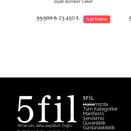
Siyah Bomber Ceket
33,500
₺
23,450
₺
%30 İndirim
5FİL
Hakkımızda
Tüm Kategoriler
Manifesto
Servisimiz
Güvenilirlik
5fil’de lüks daha ulaşılabilir. Doğru
Sürdürülebilirlik