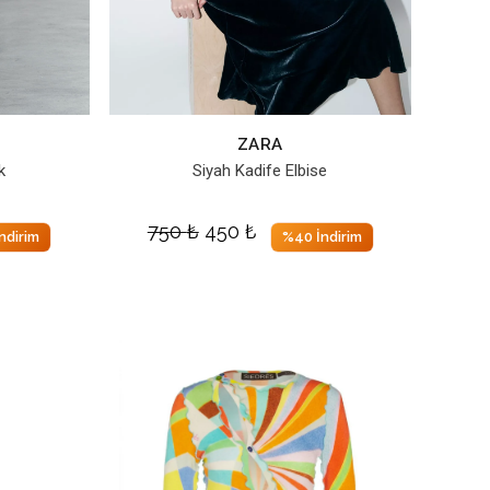
ZARA
k
Siyah Kadife Elbise
750
₺
450
₺
ndirim
%40 İndirim