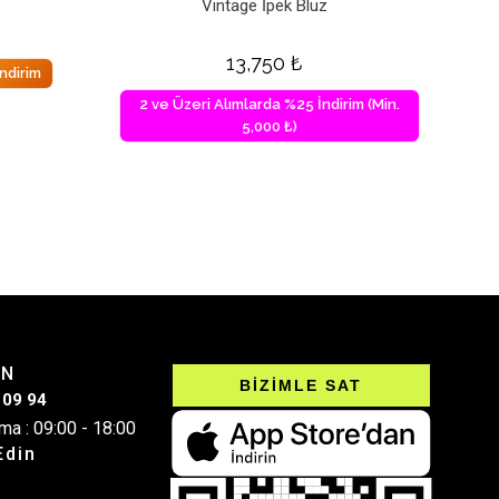
Vintage İpek Bluz
13,750
₺
ndirim
2 ve Üzeri Alımlarda %25 İndirim (Min.
5,000 ₺)
IN
BİZİMLE SAT
 09 94
ma : 09:00 - 18:00
Edin