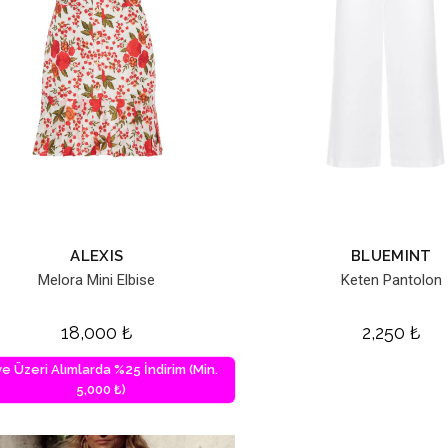
ALEXIS
BLUEMINT
Melora Mini Elbise
Keten Pantolon
18,000
₺
2,250
₺
ve Üzeri Alımlarda %25 İndirim (Min.
5,000 ₺)