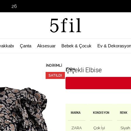
Garage Sale 
yakkabı
Çanta
Aksesuar
Bebek & Çocuk
Ev & Dekorasyo
🛒 Bu ürün
38
kişinin sepetinde!
İNDIRIMLI
Çiçekli Elbise
ZARA
SATILDI
MARKA
KONDISYON
RENK
ZARA
Çok İyi
Siyah