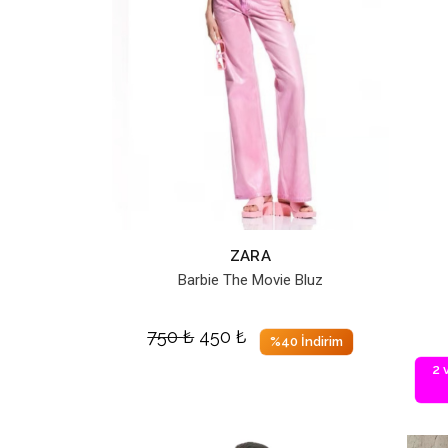
ZARA
Barbie The Movie Bluz
750
₺
450
₺
%40 İndirim
2 