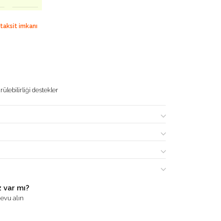
 taksit imkanı
ülebilirliği destekler
 var mı?
evu alın