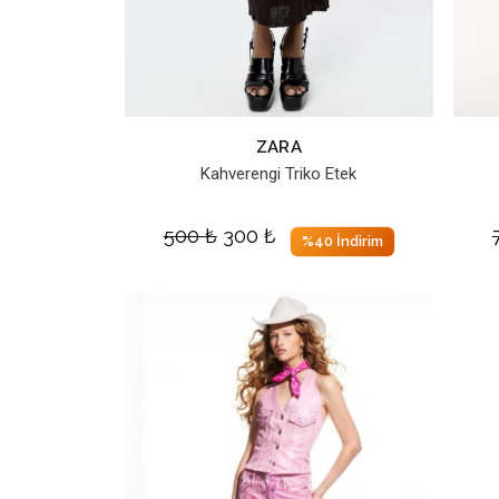
ZARA
Kahverengi Triko Etek
500
₺
300
₺
%40 İndirim