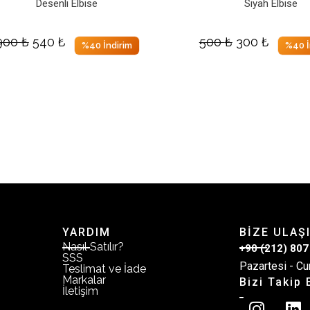
Desenli Elbise
Siyah Elbise
900
₺
540
₺
500
₺
300
₺
%40 İndirim
%40 İ
YARDIM
BİZE ULAŞ
Nasıl Satılır?
+90 (212) 807
SSS
Pazartesi - Cu
Teslimat ve İade
Markalar
Bizi Takip 
İletişim