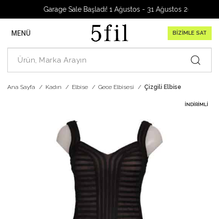
Garage Sale Başladı! 1 Ağustos - 31 Ağustos 2026
MENÜ
BİZİMLE SAT
Ana Sayfa
Kadın
Elbise
Gece Elbisesi
Çizgili Elbise
İNDIRIMLI