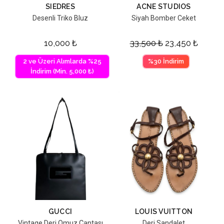
SIEDRES
ACNE STUDIOS
Desenli Triko Bluz
Siyah Bomber Ceket
10,000
₺
33,500
₺
23,450
₺
2 ve Üzeri Alımlarda %25
%30 İndirim
İndirim (Min. 5,000 ₺)
GUCCI
LOUIS VUITTON
Vintage Deri Omuz Çantası
Deri Sandalet