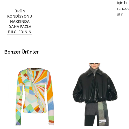
için h
rande
ÜRÜN
alın
KONDISYONU
HAKKINDA
DAHA FAZLA
BILGI EDININ
Benzer Ürünler