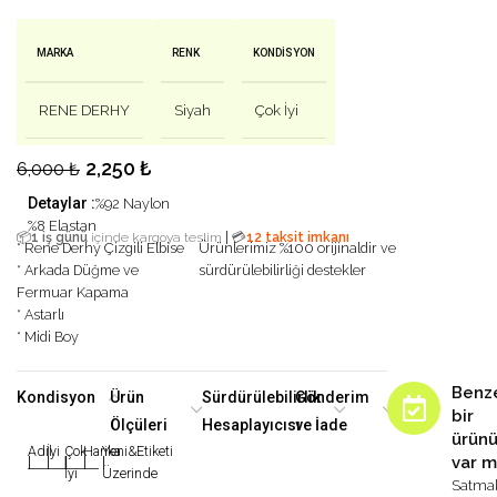
MARKA
RENK
KONDISYON
RENE DERHY
Siyah
Çok İyi
2,250
₺
6,000
₺
Detaylar :
%92 Naylon
%8 Elastan
|
📦
1 iş günü
içinde kargoya teslim
💳
12 taksit imkanı
* Rene Derhy Çizgili Elbise
Ürünlerimiz %100 orijinaldir ve
* Arkada Düğme ve
sürdürülebilirliği destekler
Fermuar Kapama
* Astarlı
* Midi Boy
Benz
Kondisyon
Ürün
Sürdürülebilirlik
Gönderim
bir
Ölçüleri
Hesaplayıcısı
ve İade
ürün
Adil
İyi
Çok
Harika
Yeni&Etiketi
var m
|
|
|
|
|
İyi
Üzerinde
Satma