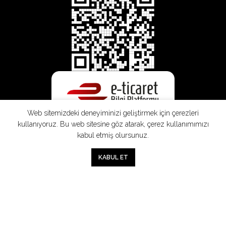
Web sitemizdeki deneyiminizi geliştirmek için çerezleri
kullanıyoruz. Bu web sitesine göz atarak, çerez kullanımımızı
kabul etmiş olursunuz.
SEPETE EKLE
0
KABUL ET
Mağaza
Sepet
Hesabım
Mesafeli
Konsinye
Müşteri
Doğrudan
Üyelik
Satış
Sözleşmesi
Aydınlatma
Satış
Sözleşmesi
Sözleşmesi
Metni
Sözleşmesi
;