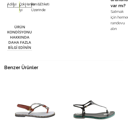
Adil
İyi
Çok
Harika
Yeni&Etiketi
var mı?
|
|
|
|
|
İyi
Üzerinde
Satmak
için heme
randevu
ÜRÜN
alın
KONDISYONU
HAKKINDA
DAHA FAZLA
BILGI EDININ
Benzer Ürünler