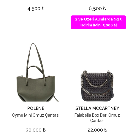
4,500
₺
6,500
₺
2 ve Üzeri Alımlarda %25
İndirim (Min. 5,000 ₺)
POLENE
STELLA MCCARTNEY
Cyme Mini Omuz Çantası
Falabella Box Deri Omuz
Çantası
30,000
₺
22,000
₺