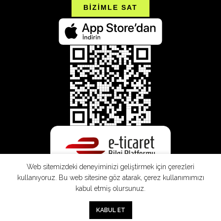
BİZİMLE SAT
Web sitemizdeki deneyiminizi geliştirmek için çerezleri
kullanıyoruz. Bu web sitesine göz atarak, çerez kullanımımızı
kabul etmiş olursunuz.
SEPETE EKLE
0
KABUL ET
Mağaza
Sepet
Hesabım