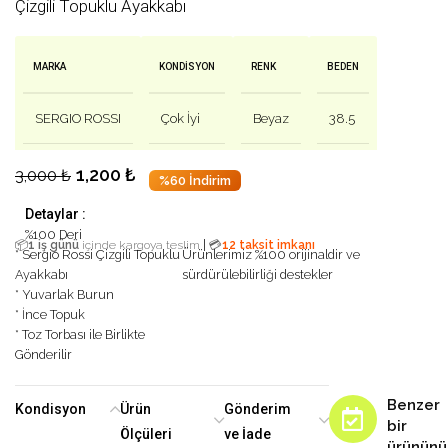
Çizgili Topuklu Ayakkabı
MARKA
KONDISYON
RENK
BEDEN
SERGIO ROSSI
Çok İyi
Beyaz
38.5
1,200
₺
3,000
₺
%60 İndirim
Detaylar :
%100 Deri
|
📦
1 iş günü
içinde kargoya teslim
💳
12 taksit imkanı
* Sergio Rossi Çizgili Topuklu
Ürünlerimiz %100 orijinaldir ve
Ayakkabı
sürdürülebilirliği destekler
* Yuvarlak Burun
* İnce Topuk
* Toz Torbası ile Birlikte
Gönderilir
Benzer
Kondisyon
Ürün
Gönderim
bir
Ölçüleri
ve İade
ürününü