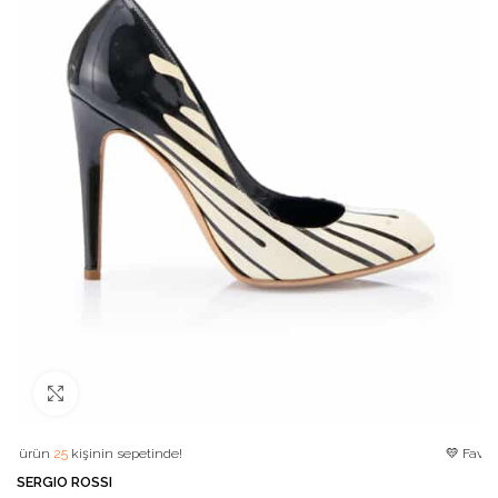
Büyütmek için tıklayın
ün
25
kişinin sepetinde!
💛 Favori ürün!
SERGIO ROSSI