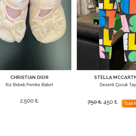
CHRISTIAN DIOR
STELLA MCCART
Kız Bebek Pembe Babet
Desenli Çocuk Tay
2,500
₺
750
₺
450
₺
%40 İ