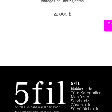
Vintage Deri Omuz Çantası
22,000
₺
2 
5FİL
Hakkımızda
Tüm Kategoriler
Manifesto
Servisimiz
Güvenilirlik
5fil’de lüks daha ulaşılabilir. Doğru
Sürdürülebilirlik