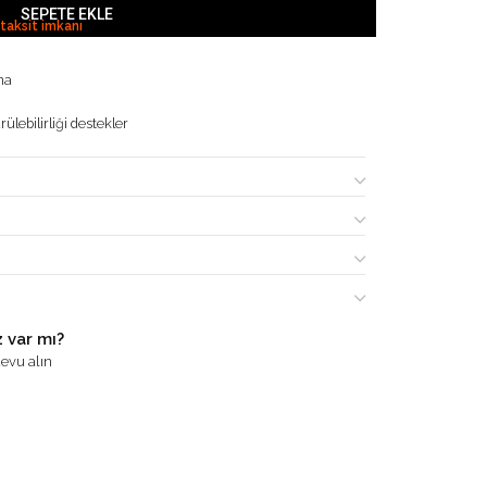
SEPETE EKLE
 taksit imkanı
ma
ülebilirliği destekler
 var mı?
evu alın