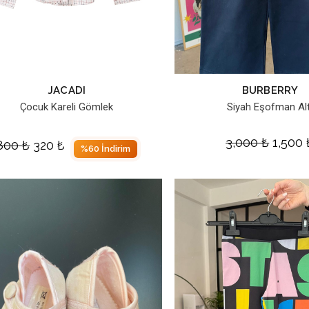
JACADI
BURBERRY
Çocuk Kareli Gömlek
Siyah Eşofman Alt
3,000
₺
1,500
800
₺
320
₺
%60 İndirim