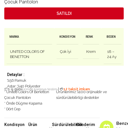
Çocuk Pantolon
SATILDI
MARKA
KONDISYON
RENK
BEDEN
UNITED COLORS OF
Çok İyi
Krem
18 –
BENETTON
24 Ay
Detaylar :
%56 Pamuk
Astar: %40 Polyester
|
📦
1 iş günü
içinde kargoya teslim
💳
12 taksit imkanı
* United Colors Of Benetton
Ürünlerimiz %100 orijinaldir ve
Çocuk Pantolon
sürdürülebilirliği destekler
* Önde Düğme Kapama
* Dört Cep
Benz
Kondisyon
Ürün
Sürdürülebilirlik
Gönderim