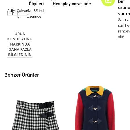
bir
Ölçüleri
Hesaplayıcısı
ve İade
ürün
Adil
İyi
Çok
Harika
Yeni&Etiketi
var m
|
|
|
|
|
İyi
Üzerinde
Satma
için h
rande
ÜRÜN
alın
KONDISYONU
HAKKINDA
DAHA FAZLA
BILGI EDININ
Benzer Ürünler