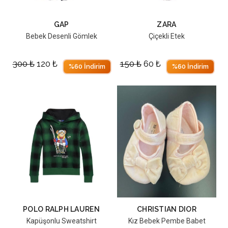
GAP
ZARA
Bebek Desenli Gömlek
Çiçekli Etek
300
₺
120
₺
150
₺
60
₺
%60 İndirim
%60 İndirim
POLO RALPH LAUREN
CHRISTIAN DIOR
Kapüşonlu Sweatshirt
Kız Bebek Pembe Babet