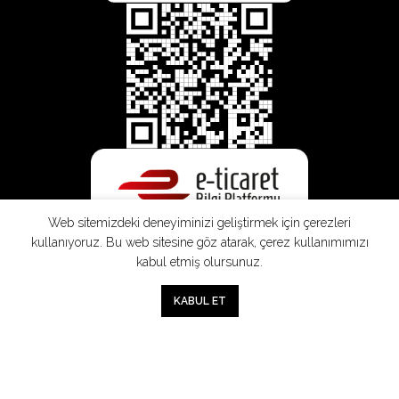
Web sitemizdeki deneyiminizi geliştirmek için çerezleri
kullanıyoruz. Bu web sitesine göz atarak, çerez kullanımımızı
kabul etmiş olursunuz.
0
KABUL ET
Mağaza
Sepet
Hesabım
Mesafeli
Konsinye
Müşteri
Doğrudan
Üyelik
Satış
Sözleşmesi
Aydınlatma
Satış
Sözleşmesi
Sözleşmesi
Metni
Sözleşmesi
;