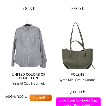
3,825
₺
2,500
₺
UNITED COLORS OF
POLENE
BENETTON
Cyme Mini Omuz Çantası
Slim Fit Çizgili Gömlek
30,000
₺
600
₺
300
₺
%50 İndirim
2 ve Üzeri Alımlarda %25
İndirim (Min. 5,000 ₺)