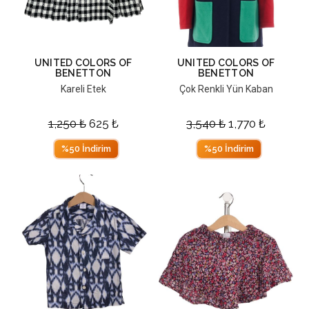
UNITED COLORS OF
UNITED COLORS OF
BENETTON
BENETTON
Kareli Etek
Çok Renkli Yün Kaban
1,250
₺
625
₺
3,540
₺
1,770
₺
%50 İndirim
%50 İndirim