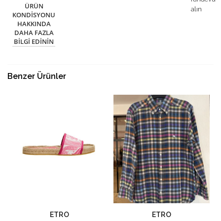
ÜRÜN
alın
KONDISYONU
HAKKINDA
DAHA FAZLA
BILGI EDININ
Benzer Ürünler
ETRO
ETRO