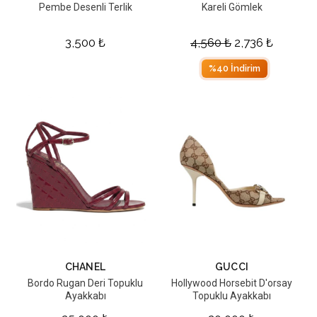
Pembe Desenli Terlik
Kareli Gömlek
3,500
₺
4,560
₺
2,736
₺
%40 İndirim
CHANEL
GUCCI
Bordo Rugan Deri Topuklu
Hollywood Horsebit D'orsay
Ayakkabı
Topuklu Ayakkabı