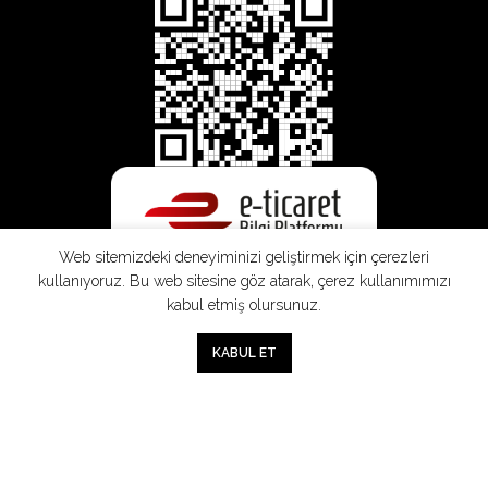
Web sitemizdeki deneyiminizi geliştirmek için çerezleri
kullanıyoruz. Bu web sitesine göz atarak, çerez kullanımımızı
kabul etmiş olursunuz.
SEPETE EKLE
0
KABUL ET
Mağaza
Sepet
Hesabım
Mesafeli
Konsinye
Müşteri
Doğrudan
Üyelik
Satış
Sözleşmesi
Aydınlatma
Satış
Sözleşmesi
Sözleşmesi
Metni
Sözleşmesi
;