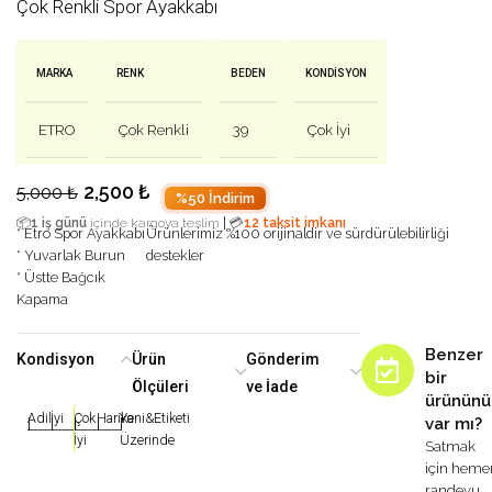
Çok Renkli Spor Ayakkabı
MARKA
RENK
BEDEN
KONDISYON
ETRO
Çok Renkli
39
Çok İyi
2,500
₺
5,000
₺
%50 İndirim
|
📦
1 iş günü
içinde kargoya teslim
💳
12 taksit imkanı
* Etro Spor Ayakkabı
Ürünlerimiz %100 orijinaldir ve sürdürülebilirliği
* Yuvarlak Burun
destekler
* Üstte Bağcık
Kapama
Benzer
Kondisyon
Ürün
Gönderim
bir
Ölçüleri
ve İade
ürününü
Adil
İyi
Çok
Harika
Yeni&Etiketi
var mı?
|
|
|
|
|
İyi
Üzerinde
Satmak
için heme
randevu