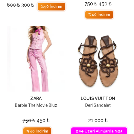
750
₺
450
₺
600
₺
300
₺
%50 İndirim
%40 İndirim
ZARA
LOUIS VUITTON
Barbie The Movie Bluz
Deri Sandalet
750
₺
450
₺
21,000
₺
%40 İndirim
2 ve Üzeri Alımlarda %25