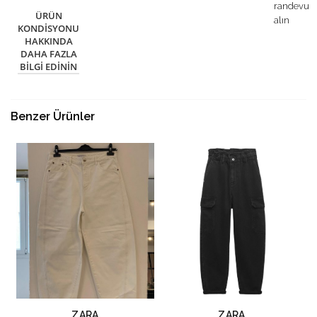
randevu
ÜRÜN
alın
KONDISYONU
HAKKINDA
DAHA FAZLA
BILGI EDININ
Benzer Ürünler
ZARA
ZARA