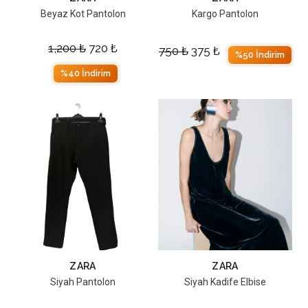
Beyaz Kot Pantolon
Kargo Pantolon
1,200
₺
720
₺
750
₺
375
₺
%50 İndirim
%40 İndirim
ZARA
ZARA
Siyah Pantolon
Siyah Kadife Elbise