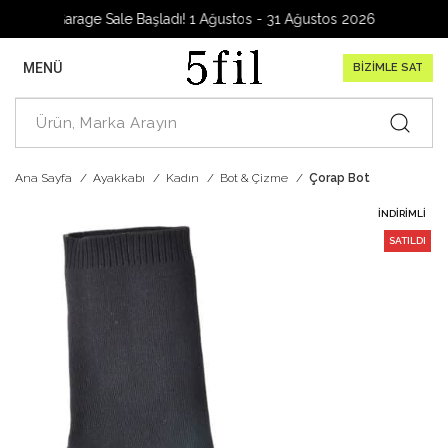
Garage Sale Başladı! 1 Ağustos - 31 Ağustos 2026
MENÜ
BİZİMLE SAT
Ana Sayfa
Ayakkabı
Kadın
Bot & Çizme
Çorap Bot
İNDIRIMLI
SATILDI