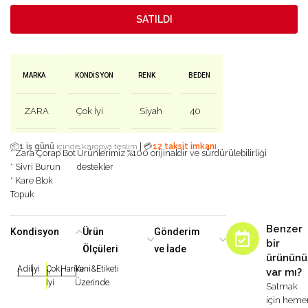
SATILDI
MARKA
KONDISYON
RENK
BEDEN
ZARA
Çok İyi
Siyah
40
|
📦
1 iş günü
içinde kargoya teslim
💳
12 taksit imkanı
* Zara Çorap Bot
Ürünlerimiz %100 orijinaldir ve sürdürülebilirliği
* Sivri Burun
destekler
* Kare Blok
Topuk
Benzer
Kondisyon
Ürün
Gönderim
bir
Ölçüleri
ve İade
ürününü
Adil
İyi
Çok
Harika
Yeni&Etiketi
var mı?
|
|
|
|
|
İyi
Üzerinde
Satmak
için heme