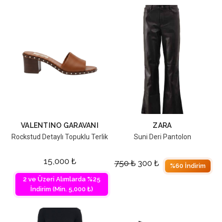
VALENTINO GARAVANI
ZARA
Rockstud Detaylı Topuklu Terlik
Suni Deri Pantolon
15,000
₺
750
₺
300
₺
%60 İndirim
2 ve Üzeri Alımlarda %25
İndirim (Min. 5,000 ₺)