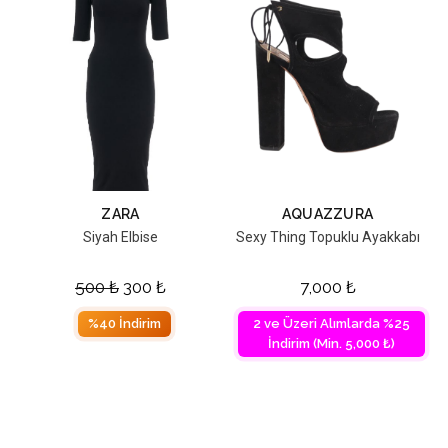
ZARA
AQUAZZURA
Siyah Elbise
Sexy Thing Topuklu Ayakkabı
500
₺
300
₺
7,000
₺
%40 İndirim
2 ve Üzeri Alımlarda %25
İndirim (Min. 5,000 ₺)