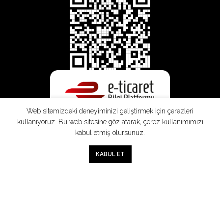
Web sitemizdeki deneyiminizi geliştirmek için çerezleri
kullanıyoruz. Bu web sitesine göz atarak, çerez kullanımımızı
kabul etmiş olursunuz.
0
KABUL ET
Mağaza
Sepet
Hesabım
Mesafeli
Konsinye
Müşteri
Doğrudan
Üyelik
Satış
Sözleşmesi
Aydınlatma
Satış
Sözleşmesi
Sözleşmesi
Metni
Sözleşmesi
;