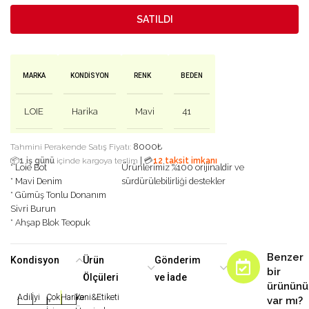
SATILDI
MARKA
KONDISYON
RENK
BEDEN
LOIE
Harika
Mavi
41
8000
₺
Tahmini Perakende Satış Fiyatı:
|
📦
1 iş günü
içinde kargoya teslim
💳
12 taksit imkanı
* Loie Bot
Ürünlerimiz %100 orijinaldir ve
* Mavi Denim
sürdürülebilirliği destekler
* Gümüş Tonlu Donanım
Sivri Burun
* Ahşap Blok Teopuk
Benzer
Kondisyon
Ürün
Gönderim
bir
Ölçüleri
ve İade
ürününü
Adil
İyi
Çok
Harika
Yeni&Etiketi
var mı?
|
|
|
|
|