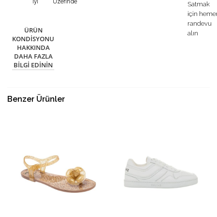
İyi
Üzerinde
Satmak
için heme
randevu
ÜRÜN
alın
KONDISYONU
HAKKINDA
DAHA FAZLA
BILGI EDININ
Benzer Ürünler