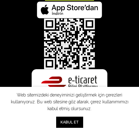
Web sitemizdeki deneyiminizi geliştirmek için çerezleri
kullanıyoruz. Bu web sitesine göz atarak, çerez kullanımımızı
kabul etmiş olursunuz.
0
KABUL ET
Mağaza
Sepet
Hesabım
Mesafeli
Konsinye
Müşteri
Doğrudan
Üyelik
Satış
Sözleşmesi
Aydınlatma
Satış
Sözleşmesi