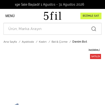
Garage Sale Başladı! 1 Ağustos - 31 Ağustos 2026
MENÜ
BİZİMLE SAT
Ana Sayfa
Ayakkabı
Kadın
Bot & Çizme
Denim Bot
İNDIRIMLI
SATILDI