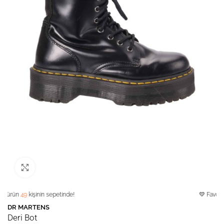
Büyütmek için tıklayın
n
49
kişinin sepetinde!
💛 Favori ürün!
3
DR MARTENS
Deri Bot