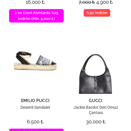
16,000
₺
7,000
₺
4,900
₺
2 ve Üzeri Alımlarda %25
%30 İndirim
İndirim (Min. 5,000 ₺)
EMILIO PUCCI
GUCCI
Desenli Sandalet
Jackie Bardot Deri Omuz
Çantası
6,500
₺
30,000
₺