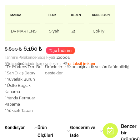
MARKA
RENK
BEDEN
KONDISYON
DR MARTENS
Siyah
41
Çok İyi
6,160
₺
8,800
₺
%30 İndirim
12000
₺
Tahmini Perakende Satış Fiyatı:
|
📦
1 iş günü
içinde kargoya teslim
💳
12 taksit imkanı
* Dr. Martens Deri Bot
Ürünlerimiz %100 orijinaldir ve sürdürülebilirliği
* Sarı Dikiş Detay
destekler
* Yuvarlak Burun
* Üstte Bağcık
Kapama
* Yanda Fermuar
Kapama
* Yüksek Taban
Benzer
Kondisyon
Ürün
Gönderim ve
bir
Ölçüleri
İade
ürününü