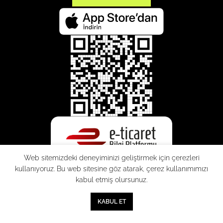
Web sitemizdeki deneyiminizi geliştirmek için çerezleri
kullanıyoruz. Bu web sitesine göz atarak, çerez kullanımımızı
kabul etmiş olursunuz.
SEPETE EKLE
0
KABUL ET
Mağaza
Sepet
Hesabım
Mesafeli
Konsinye
Müşteri
Doğrudan
Üyelik