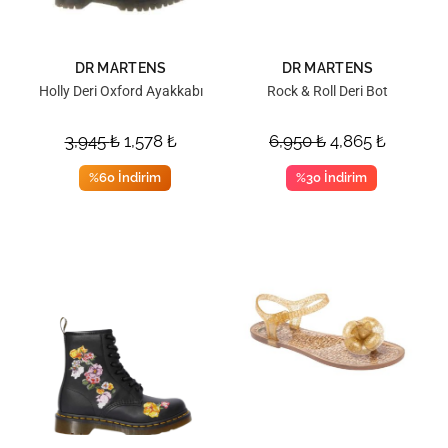
DR MARTENS
DR MARTENS
Holly Deri Oxford Ayakkabı
Rock & Roll Deri Bot
3,945
₺
1,578
₺
6,950
₺
4,865
₺
%60 İndirim
%30 İndirim