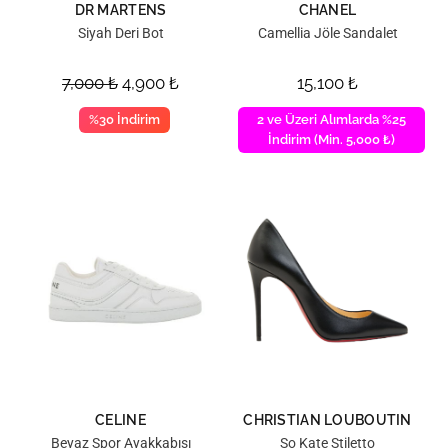
DR MARTENS
CHANEL
Siyah Deri Bot
Camellia Jöle Sandalet
7,000
₺
4,900
₺
15,100
₺
%30 İndirim
2 ve Üzeri Alımlarda %25
İndirim (Min. 5,000 ₺)
CELINE
CHRISTIAN LOUBOUTIN
Beyaz Spor Ayakkabısı
So Kate Stiletto