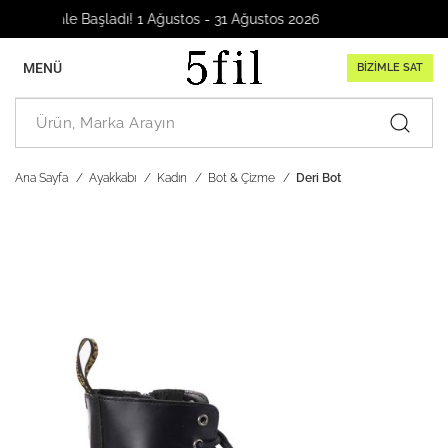
ge Sale Başladı! 1 Ağustos - 31 Ağustos 2026
MENÜ
BİZİMLE SAT
Ana Sayfa
Ayakkabı
Kadın
Bot & Çizme
Deri Bot