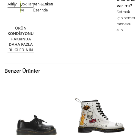
Adil
İyi
Çok
Harika
Yeni&Etiketi
var mı?
|
|
|
|
|
İyi
Üzerinde
Satmak
için heme
randevu
ÜRÜN
alın
KONDISYONU
HAKKINDA
DAHA FAZLA
BILGI EDININ
Benzer Ürünler