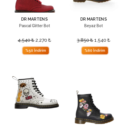
DR MARTENS
DR MARTENS
Pascal Glitter Bot
Beyaz Bot
4,540
₺
2,270
₺
3,850
₺
1,540
₺
%50 İndirim
%60 İndirim