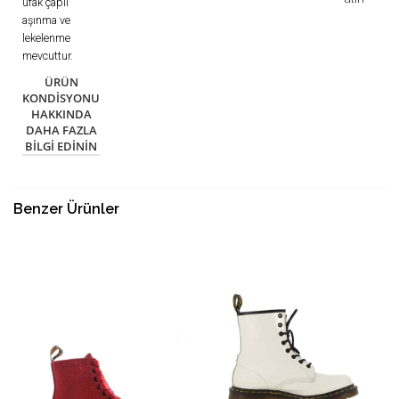
ufak çaplı
aşınma ve
lekelenme
mevcuttur.
ÜRÜN
KONDISYONU
HAKKINDA
DAHA FAZLA
BILGI EDININ
Benzer Ürünler