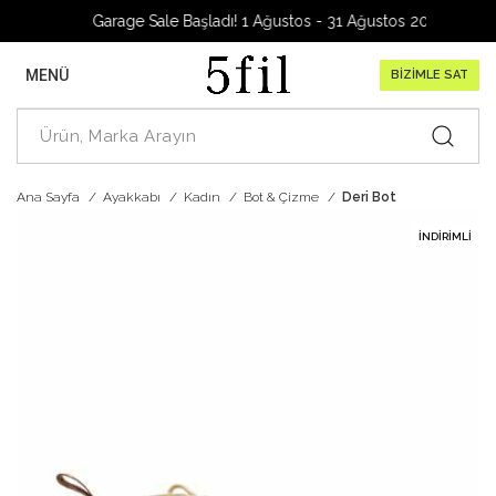
Garage Sale Başladı! 1 Ağustos - 31 Ağustos 2026
MENÜ
BİZİMLE SAT
Ana Sayfa
Ayakkabı
Kadın
Bot & Çizme
Deri Bot
İNDIRIMLI