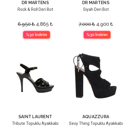
DR MARTENS
DR MARTENS
Rock & Roll Deri Bot
Siyah Deri Bot
6,950
₺
4,865
₺
7,000
₺
4,900
₺
%30 İndirim
%30 İndirim
SAINT LAURENT
AQUAZZURA
Tribute Topuklu Ayakkabı
Sexy Thing Topuklu Ayakkabı