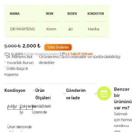
MARKA
RENK
BEDEN
KONDISYON
DR MARTENS
Krem
40
Harika
2,000
₺
5,000
₺
%60 İndirim
|
📦
1 iş günü
içinde kargoya teslim
💳
12 taksit imkanı
* Dr. Martens Bot
Ürünlerimiz %100 orijinaldir ve sürdürülebilirliği
* Yuvarlak Burun
destekler
* Üstte Bağcık
Kapama
Benzer
Kondisyon
Ürün
Gönderim
bir
Ölçüleri
ve İade
ürününü
Adil
İyi
Çok
Harika
Yeni&Etiketi
var mı?
|
|
|
|
|
İyi
Üzerinde
Satmak
için heme
randevu
Ürün derisinde
alın