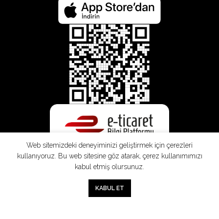
Web sitemizdeki deneyiminizi geliştirmek için çerezleri
kullanıyoruz. Bu web sitesine göz atarak, çerez kullanımımızı
kabul etmiş olursunuz.
SEPETE EKLE
0
KABUL ET
Mağaza
Sepet
Hesabım
Mesafeli
Konsinye
Müşteri
Doğrudan
Üyelik
Satış
Sözleşmesi
Aydınlatma
Satış
Sözleşmesi
Sözleşmesi
Metni
Sözleşmesi