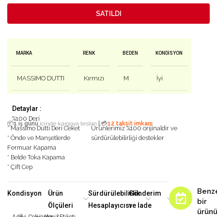
SATILDI
MARKA
RENK
BEDEN
KONDISYON
MASSIMO DUTTI
Kırmızı
M
İyi
Detaylar :
%100 Deri
|
📦
1 iş günü
içinde kargoya teslim
💳
12 taksit imkanı
* Massimo Dutti Deri Ceket
Ürünlerimiz %100 orijinaldir ve
* Önde ve Manşetlerde
sürdürülebilirliği destekler
Fermuar Kapama
* Belde Toka Kapama
* Çift Cep
Benz
Kondisyon
Ürün
Sürdürülebilirlik
Gönderim
bir
Ölçüleri
Hesaplayıcısı
ve İade
ürün
Adil
İyi
Çok
Harika
Yeni&Etiketi