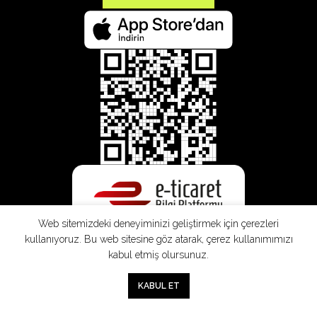
Web sitemizdeki deneyiminizi geliştirmek için çerezleri
kullanıyoruz. Bu web sitesine göz atarak, çerez kullanımımızı
kabul etmiş olursunuz.
0
KABUL ET
Mağaza
Sepet
Hesabım
Mesafeli
Konsinye
Müşteri
Doğrudan
Üyelik