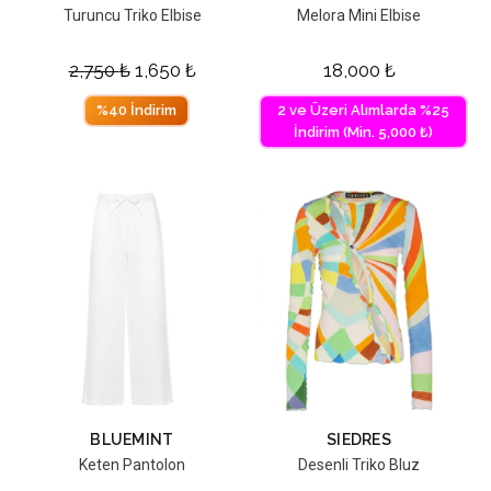
Turuncu Triko Elbise
Melora Mini Elbise
2,750
₺
1,650
₺
18,000
₺
%40 İndirim
2 ve Üzeri Alımlarda %25
İndirim (Min. 5,000 ₺)
BLUEMINT
SIEDRES
Keten Pantolon
Desenli Triko Bluz