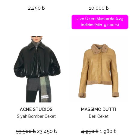
2,250
₺
10,000
₺
2 ve Üzeri Alımlarda %25
İndirim (Min. 5,000 ₺)
ACNE STUDIOS
MASSIMO DUTTI
Siyah Bomber Ceket
Deri Ceket
33,500
₺
23,450
₺
4,950
₺
1,980
₺