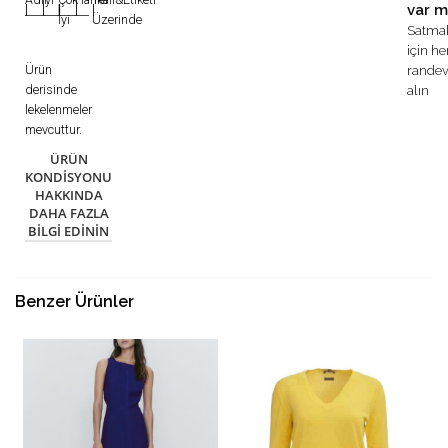
var m
|
|
|
|
|
İyi
Üzerinde
Satma
için h
Ürün
rande
derisinde
alın
lekelenmeler
mevcuttur.
ÜRÜN
KONDISYONU
HAKKINDA
DAHA FAZLA
BILGI EDININ
Benzer Ürünler