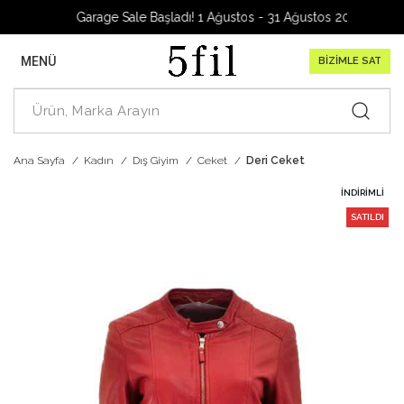
Garage Sale Başladı! 1 Ağustos - 31 Ağustos 2026
MENÜ
BİZİMLE SAT
Ana Sayfa
Kadın
Dış Giyim
Ceket
Deri Ceket
İNDIRIMLI
SATILDI