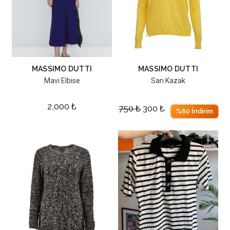
MASSIMO DUTTI
MASSIMO DUTTI
Mavi Elbise
Sarı Kazak
2,000
₺
750
₺
300
₺
%60 İndirim