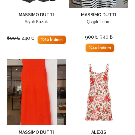
MASSIMO DUTTI
MASSIMO DUTTI
Siyah Kazak
Çizgili T-shirt
900
₺
540
₺
600
₺
240
₺
%60 İndirim
%40 İndirim
MASSIMO DUTTI
ALEXIS