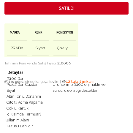
SATILDI
MARKA
RENK
KONDISYON
PRADA
Siyah
Çok İyi
21800
₺
Tahmini Perakende Satış Fiyatı:
Detaylar :
%100 Deri
|
📦
1 iş günü
içinde kargoya teslim
💳
12 taksit imkanı
* Prada Deri Cüzdan
Ürünlerimiz %100 orijinaldir ve
* Siyah
sürdürülebilirliği destekler
* Altın Tonlu Donanım
* Çıtçıtlı Açma Kapama
* Çoklu Kartlık
* İç Kısımda Fermuarlı
Kullanım Alanı
* Kutusu Dahildir