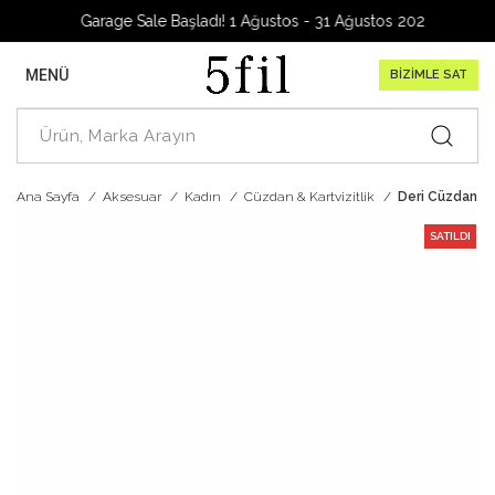
Garage Sale Başladı! 1 Ağustos - 31 Ağustos 2026
MENÜ
BİZİMLE SAT
Ana Sayfa
Aksesuar
Kadın
Cüzdan & Kartvizitlik
Deri Cüzdan
SATILDI