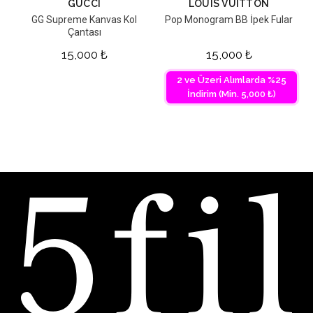
GUCCI
LOUIS VUITTON
GG Supreme Kanvas Kol
Pop Monogram BB İpek Fular
Çantası
15,000
₺
15,000
₺
2 ve Üzeri Alımlarda %25
İndirim (Min. 5,000 ₺)