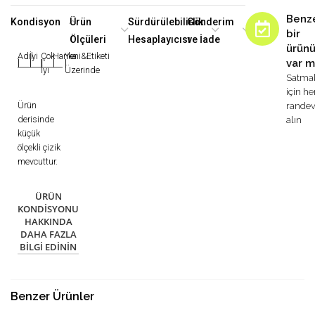
Benz
Kondisyon
Ürün
Sürdürülebilirlik
Gönderim
bir
Ölçüleri
Hesaplayıcısı
ve İade
ürün
Adil
İyi
Çok
Harika
Yeni&Etiketi
var m
|
|
|
|
|
İyi
Üzerinde
Satma
için h
Ürün
rande
derisinde
alın
küçük
ölçekli çizik
mevcuttur.
ÜRÜN
KONDISYONU
HAKKINDA
DAHA FAZLA
BILGI EDININ
Benzer Ürünler